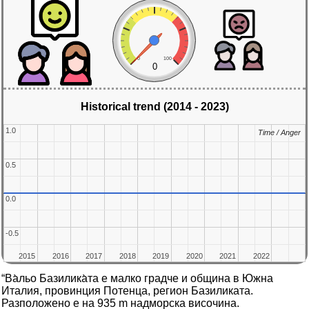
0
100
0
Historical trend (2014 - 2023)
1.0
1.0
Time / Anger
Time / Anger
0.5
0.5
0.0
0.0
-0.5
-0.5
2015
2015
2016
2016
2017
2017
2018
2018
2019
2019
2020
2020
2021
2021
2022
2022
“Ва̀льо Базилика̀та е малко градче и община в Южна
Италия, провинция Потенца, регион Базиликата.
Разположено е на 935 m надморска височина.