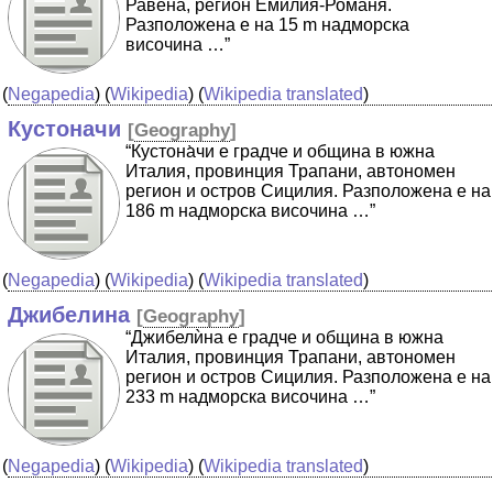
Равена, регион Емилия-Романя.
Разположена е на 15 m надморска
височина …”
(
Negapedia
) (
Wikipedia
) (
Wikipedia translated
)
Кустоначи
[
Geography
]
“Кустона̀чи е градче и община в южна
Италия, провинция Трапани, автономен
регион и остров Сицилия. Разположена е на
186 m надморска височина …”
(
Negapedia
) (
Wikipedia
) (
Wikipedia translated
)
Джибелина
[
Geography
]
“Джибелѝна е градче и община в южна
Италия, провинция Трапани, автономен
регион и остров Сицилия. Разположена е на
233 m надморска височина …”
(
Negapedia
) (
Wikipedia
) (
Wikipedia translated
)