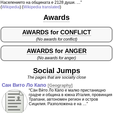
Населението на общината е 2128 души. …”
(
Wikipedia
) (
Wikipedia translated
)
Awards
AWARDS
for
CONFLICT
(No awards for conflict)
AWARDS
for
ANGER
(No awards for anger)
Social Jumps
The pages that are socially close
Сан Вито Ло Капо
[
Geography
]
“Са̀н Вѝто Ло Ка̀по е малко пристанищно
градче и община в южна Италия, провинция
Трапани, автономен регион и остров
Сицилия. Разположена е на …”