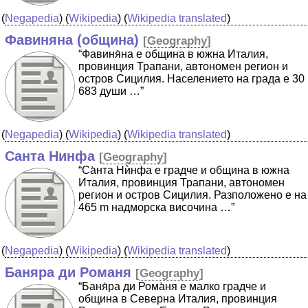
(
Negapedia
) (
Wikipedia
) (
Wikipedia translated
)
Фавиняна (община)
[
Geography
]
“Фавиня̀на е община в южна Италия,
провинция Трапани, автономен регион и
остров Сицилия. Населението на града е 30
683 души …”
(
Negapedia
) (
Wikipedia
) (
Wikipedia translated
)
Санта Нинфа
[
Geography
]
“Са̀нта Нѝнфа е градче и община в южна
Италия, провинция Трапани, автономен
регион и остров Сицилия. Разположено е на
465 m надморска височина …”
(
Negapedia
) (
Wikipedia
) (
Wikipedia translated
)
Баняра ди Романя
[
Geography
]
“Баня̀ра ди Рома̀ня е малко градче и
община в Северна Италия, провинция