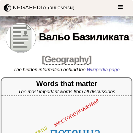
NEGAPEDIA
(BULGARIAN)
Вальо Базиликата
[
Geography
]
The hidden information behind the
Wikipedia page
Words that matter
The most important words from all discussions
местоположение
потенца
южна