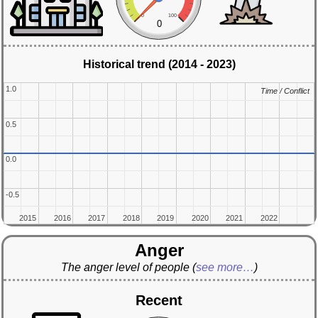
0
100
0
Historical trend (2014 - 2023)
1.0
1.0
Time / Conflict
Time / Conflict
0.5
0.5
0.0
0.0
-0.5
-0.5
2015
2015
2016
2016
2017
2017
2018
2018
2019
2019
2020
2020
2021
2021
2022
2022
Anger
The anger level of people
(
see more…
)
Recent