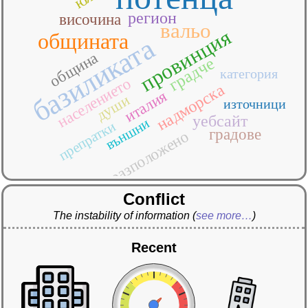
регион
височина
вальо
провинция
общината
базиликата
община
градче
категория
населението
надморска
италия
души
източници
уебсайт
външни
препратки
градове
разположено
Conflict
The instability of information
(
see more…
)
Recent