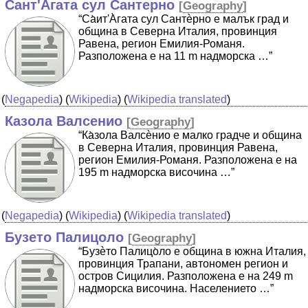
Сант'Агата сул Сантерно
[
Geography
]
“Cа̀ит'А̀гата сул Сантѐрно е малък град и
община в Северна Италия, провинция
Равена, регион Емилия-Романя.
Разположена е на 11 m надморска …”
(
Negapedia
) (
Wikipedia
) (
Wikipedia translated
)
Казола Валсенио
[
Geography
]
“Ка̀зола Валсѐнио е малко градче и община
в Северна Италия, провинция Равена,
регион Емилия-Романя. Разположена е на
195 m надморска височина …”
(
Negapedia
) (
Wikipedia
) (
Wikipedia translated
)
Бузето Палицоло
[
Geography
]
“Бузѐто Палицо̀ло е община в южна Италия,
провинция Трапани, автономен регион и
остров Сицилия. Разположена е на 249 m
надморска височина. Населението …”