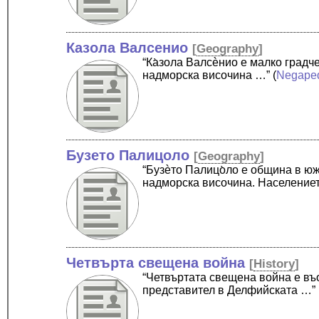
Казола Валсенио
[
Geography
]
“Ка̀зола Валсѐнио е малко град
надморска височина …”
(
Negape
Бузето Палицоло
[
Geography
]
“Бузѐто Палицо̀ло е община в ю
надморска височина. Население
Четвърта свещена война
[
History
]
“Четвъртата свещена война е въ
представител в Делфийската …”