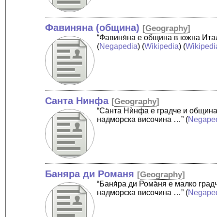
Фавиняна (община)
[
Geography
]
“Фавиня̀на е община в южна Ита
(
Negapedia
) (
Wikipedia
) (
Wikipedi
Санта Нинфа
[
Geography
]
“Са̀нта Нѝнфа е градче и общин
надморска височина …”
(
Negape
Баняра ди Романя
[
Geography
]
“Баня̀ра ди Рома̀ня е малко гр
надморска височина …”
(
Negape