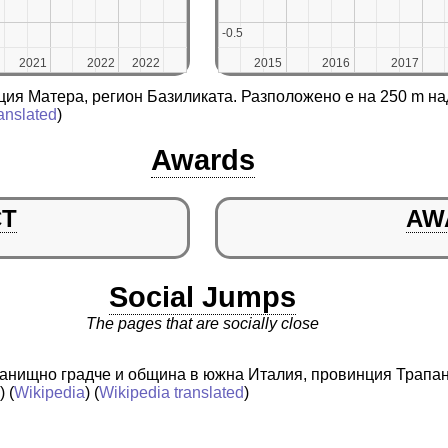
-0.5
-0.5
2021
2021
2022
2022
2022
2022
2015
2015
2016
2016
2017
2017
ция Матера, регион Базиликата. Разположено е на 250 m н
anslated
)
Awards
CT
AW
Social Jumps
The pages that are socially close
истанищно градче и община в южна Италия, провинция Трапа
a
) (
Wikipedia
) (
Wikipedia translated
)