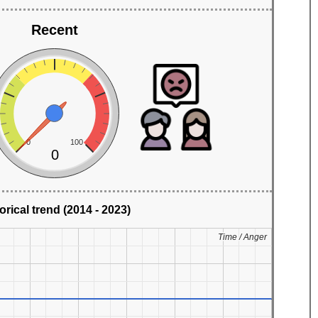
Recent
0
100
0
orical trend (2014 - 2023)
Time / Anger
Time / Anger