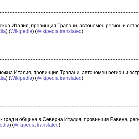
в южна Италия, провинция Трапани, автономен регион и ост
dia
) (
Wikipedia
) (
Wikipedia translated
)
 южна Италия, провинция Трапани, автономен регион и ост
dia
) (
Wikipedia
) (
Wikipedia translated
)
лък град и община в Северна Италия, провинция Равена, ре
edia
) (
Wikipedia translated
)