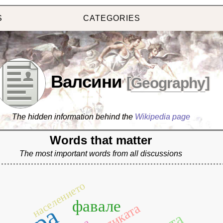
S
CATEGORIES
Валсини
[
Geography
]
The hidden information behind the
Wikipedia page
Words that matter
The most important words from all discussions
населението
фавале
базиликата