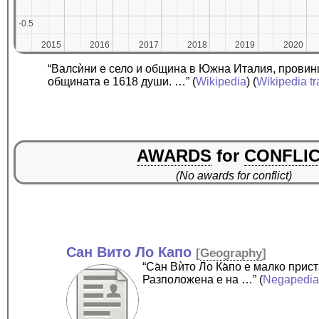
-0.5
-0.5
2015
2015
2016
2016
2017
2017
2018
2018
2019
2019
2020
2020
“Валсѝни е село и община в Южна Италия, провин
общината е 1618 души. …”
(
Wikipedia
) (
Wikipedia tr
AWARDS
for
CONFLI
(No awards for conflict)
Сан Вито Ло Капо
[
Geography
]
“Са̀н Вѝто Ло Ка̀по е малко пр
Разположена е на …”
(
Negapedi