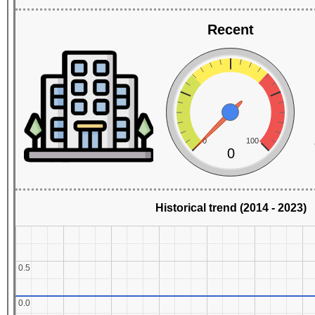
Recent
0
100
0
Historical trend (2014 - 2023)
0.5
0.5
0.0
0.0