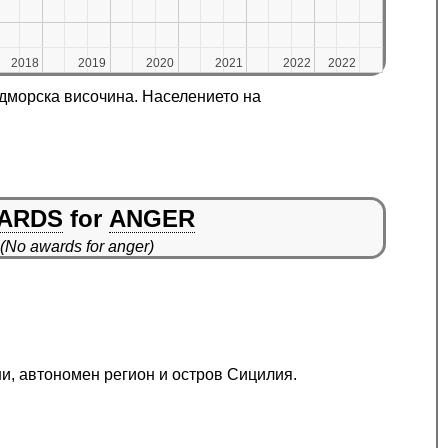
2018
2018
2019
2019
2020
2020
2021
2021
2022
2022
2022
2022
адморска височина. Населението на
ARDS
for
ANGER
(No awards for anger)
ни, автономен регион и остров Сицилия.