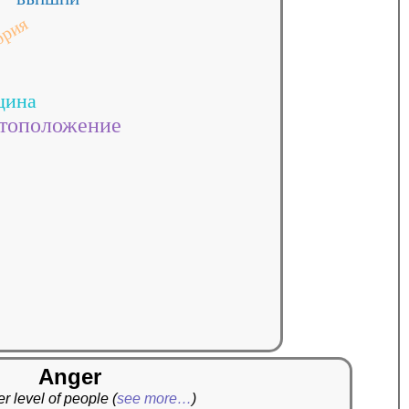
ория
щина
тоположение
Anger
r level of people
(
see more…
)