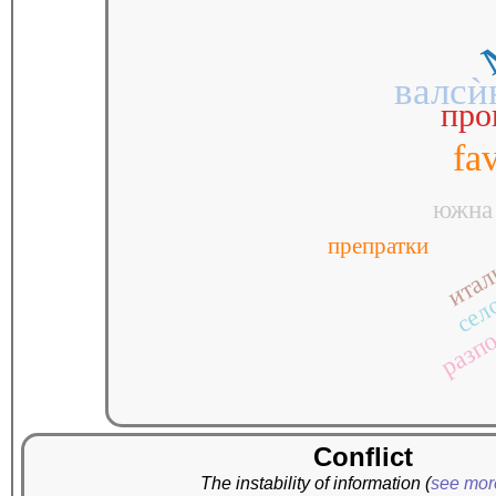
м
валсѝ
про
fa
южна
препратки
итал
разп
сел
Conflict
The instability of information
(
see mo