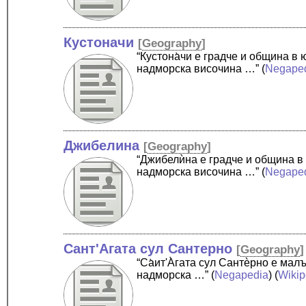
Кустоначи
[
Geography
]
“Кустона̀чи е градче и община 
надморска височина …”
(
Negape
Джибелина
[
Geography
]
“Джибелѝна е градче и община в
надморска височина …”
(
Negape
Сант'Агата сул Сантерно
[
Geography
]
“Cа̀ит'А̀гата сул Сантѐрно е ма
надморска …”
(
Negapedia
) (
Wikip