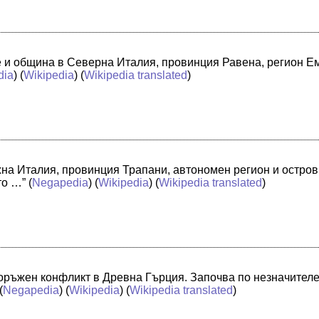
че и община в Северна Италия, провинция Равена, регион 
dia
) (
Wikipedia
) (
Wikipedia translated
)
жна Италия, провинция Трапани, автономен регион и остро
то …”
(
Negapedia
) (
Wikipedia
) (
Wikipedia translated
)
оръжен конфликт в Древна Гърция. Започва по незначителе
(
Negapedia
) (
Wikipedia
) (
Wikipedia translated
)