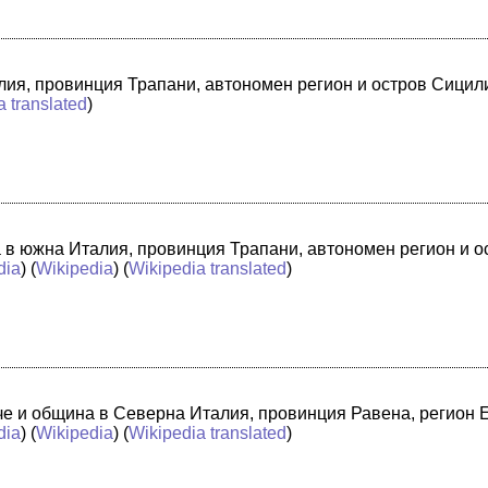
лия, провинция Трапани, автономен регион и остров Сицили
a translated
)
а в южна Италия, провинция Трапани, автономен регион и 
dia
) (
Wikipedia
) (
Wikipedia translated
)
адче и община в Северна Италия, провинция Равена, регион
dia
) (
Wikipedia
) (
Wikipedia translated
)