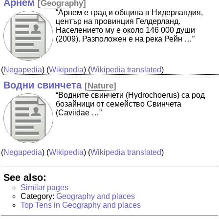
Арнем
[
Geography
]
“Арнем е град и община в Нидерландия,
център на провинция Гелдерланд.
Населението му е около 146 000 души
(2009). Разположен е на река Рейн …”
(
Negapedia
) (
Wikipedia
) (
Wikipedia translated
)
Водни свинчета
[
Nature
]
“Водните свинчети (Hydrochoerus) са род
бозайници от семейство Свинчета
(Caviidae …”
(
Negapedia
) (
Wikipedia
) (
Wikipedia translated
)
See also:
Similar pages
Category:
Geography and places
Top Tens in Geography and places