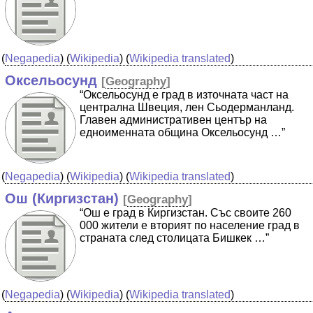
(
Negapedia
) (
Wikipedia
) (
Wikipedia translated
)
Оксельосунд
[
Geography
]
“Оксельосунд е град в източната част на
централна Швеция, лен Сьодерманланд.
Главен административен център на
едноименната община Оксельосунд …”
(
Negapedia
) (
Wikipedia
) (
Wikipedia translated
)
Ош (Киргизстан)
[
Geography
]
“Ош е град в Киргизстан. Със своите 260
000 жители е вторият по население град в
страната след столицата Бишкек …”
(
Negapedia
) (
Wikipedia
) (
Wikipedia translated
)