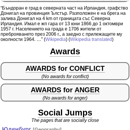
“Бъндоран е град в северната част на Ирландия, графство
Донигал на провинция Ълстър. Разположен е на брега на
залива Донигал на 4 km от границата със Северна
Ирландия. Имал е жп гара от 13 юни 1866 до 1 октомври
1957 г. Населението на града е 1706 жители от
преброяването през 2006 г., а заедно с прилежащите му
околности 1964. …”
(
Wikipedia
) (
Wikipedia translated
)
Awards
AWARDS
for
CONFLICT
(No awards for conflict)
AWARDS
for
ANGER
(No awards for anger)
Social Jumps
The pages that are socially close
Юденбург
[
Geography
]