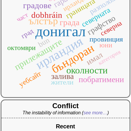
ирландски
разположен
гара
границата
градове
северната
dobhráin
част
графство
ълстър
града
северна
донигал
град
ирландия
провинция
bun
прилежащите
бъндоран
юни
октомври
категория
имал
околности
уебсайт
залива
побратимени
жители
Conflict
The instability of information
(
see more…
)
Recent