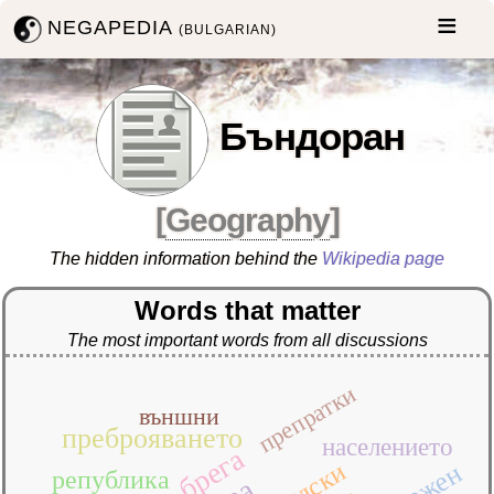
NEGAPEDIA
(BULGARIAN)
Бъндоран
[
Geography
]
The hidden information behind the
Wikipedia page
Words that matter
The most important words from all discussions
препратки
външни
преброяването
населението
брега
република