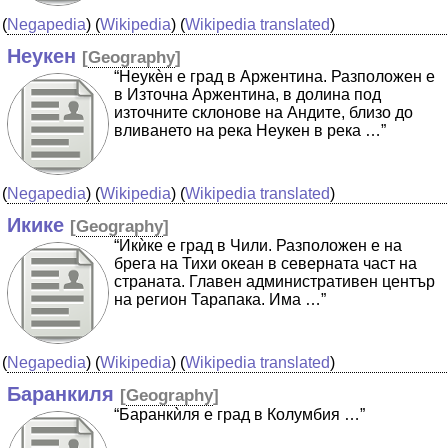
(
Negapedia
) (
Wikipedia
) (
Wikipedia translated
)
Неукен
[
Geography
]
“Неукѐн е град в Аржентина. Разположен е
в Източна Аржентина, в долина под
източните склонове на Андите, близо до
вливането на река Неукен в река …”
(
Negapedia
) (
Wikipedia
) (
Wikipedia translated
)
Икике
[
Geography
]
“Икѝке е град в Чили. Разположен е на
брега на Тихи океан в северната част на
страната. Главен административен център
на регион Тарапака. Има …”
(
Negapedia
) (
Wikipedia
) (
Wikipedia translated
)
Баранкиля
[
Geography
]
“Баранкѝля е град в Колумбия …”