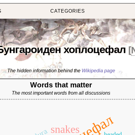
S
CATEGORIES
Бунгароиден хоплоцефал
[
The hidden information behind the
Wikipedia page
Words that matter
The most important words from all discussions
snakes
headed