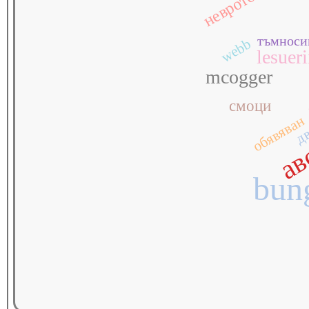
тъмноси
webb
lesueri
mcogger
смоци
дв
ав
обявяван
bun