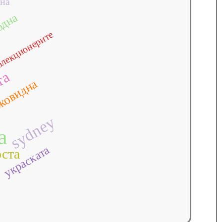
на
одна
лекционерите
та
жовидна
sydney
a
украската
ста