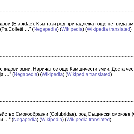
дови (Elapidae). Към този род принадлежат още пет вида зми
Ps.Colletti …”
(
Negapedia
) (
Wikipedia
) (
Wikipedia translated
)
спидови змии. Наричат се още Камшичести змии. Доста чест
ja …”
(
Negapedia
) (
Wikipedia
) (
Wikipedia translated
)
ейство Смокообразни (Colubridae), род Същински смокове (C
ми …”
(
Negapedia
) (
Wikipedia
) (
Wikipedia translated
)