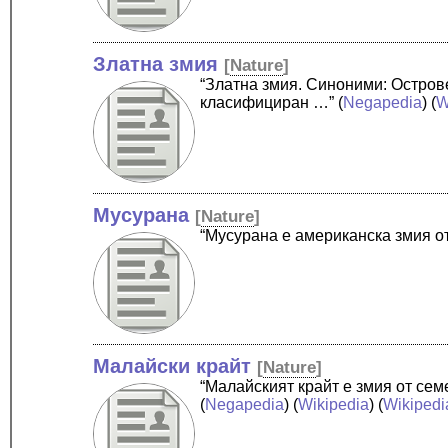
Златна змия
[
Nature
]
“Златна змия. Синоними: Остров
класифициран …”
(
Negapedia
) (
W
Мусурана
[
Nature
]
“Мусурана е американска змия о
Малайски крайт
[
Nature
]
“Малайският крайт е змия от се
(
Negapedia
) (
Wikipedia
) (
Wikipedi