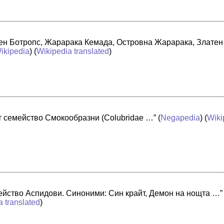
ен Ботропс, Жарарака Кемада, Островна Жарарака, Златен 
ikipedia
) (
Wikipedia translated
)
т семейство Смокообразни (Colubridae …”
(
Negapedia
) (
Wiki
мейство Аспидови. Синоними: Син крайт, Демон на нощта …”
a translated
)