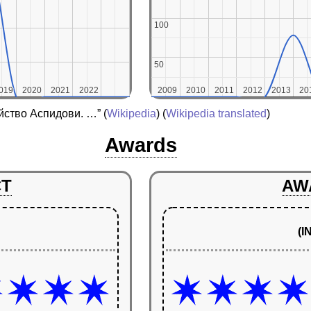
100
100
50
50
019
019
2020
2020
2021
2021
2022
2022
2009
2009
2010
2010
2011
2011
2012
2012
2013
2013
20
20
йство Аспидови. …”
(
Wikipedia
) (
Wikipedia translated
)
Awards
CT
AW
(