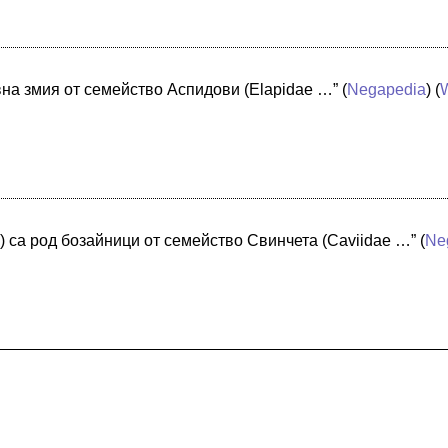
вна змия от семейство Аспидови (Elapidae …”
(
Negapedia
) (
) са род бозайници от семейство Свинчета (Caviidae …”
(
Ne