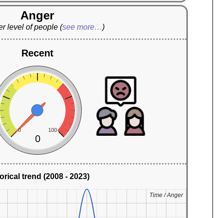
Anger
r level of people
(
see more…
)
Recent
0
100
0
orical trend (2008 - 2023)
Time / Anger
Time / Anger