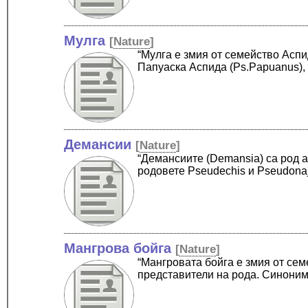
Мулга
[
Nature
]
“Мулга е змия от семейство Аспи
Папуаска Аспида (Ps.Papuanus), (
Демансии
[
Nature
]
“Демансиите (Demansia) са род а
родовете Pseudechis и Pseudona
Мангрова бойга
[
Nature
]
“Мангровата бойга е змия от сем
представители на рода. Синони