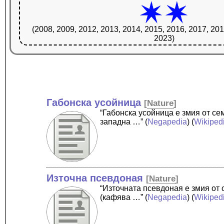
(2008, 2009, 2012, 2013, 2014, 2015, 2016, 2017, 201
2023)
Габонска усойница
[
Nature
]
“Габонска усойница е змия от с
западна …”
(
Negapedia
) (
Wikiped
Източна псевдоная
[
Nature
]
“Източната псевдоная е змия от
(кафява …”
(
Negapedia
) (
Wikiped