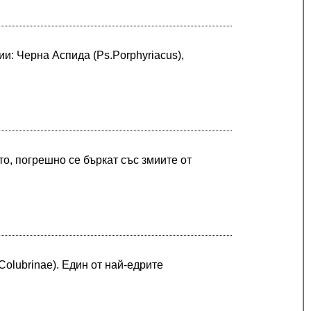
и: Черна Аспида (Ps.Porphyriacus),
о, погрешно се бъркат със змиите от
olubrinae). Един от най-едрите