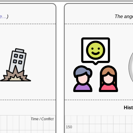
re…
)
The ange
Hist
Time / Conflict
Time / Conflict
150
150