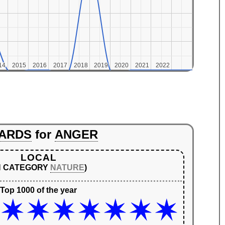
14
14
2015
2015
2016
2016
2017
2017
2018
2018
2019
2019
2020
2020
2021
2021
2022
2022
ARDS
for
ANGER
LOCAL
IN CATEGORY
NATURE
)
Top 1000 of the year