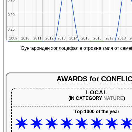
0.75
0.75
0.50
0.50
0.25
0.25
2009
2009
2010
2010
2011
2011
2012
2012
2013
2013
2014
2014
2015
2015
2016
2016
2017
2017
2018
2018
2
2
“Бунгароиден хоплоцефал е отровна змия от семе
AWARDS
for
CONFLI
LOCAL
(IN CATEGORY
NATURE
)
Top 1000 of the year