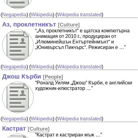
(
Negapedia
) (
Wikipedia
) (
Wikipedia translated
)
Аз, проклетникът
[
Culture
]
“„Аз, проклетникът“ е щатска компютърна
анимация от 2010 г., продуциран от
„Илюминейшън Ентъртейнмънт“ и
„Юнивърсъл Пикчърс“. Режисиран е …”
(
Negapedia
) (
Wikipedia
) (
Wikipedia translated
)
Джош Кърби
[
People
]
“Роналд Уилям „Джош“ Кърби, е английски
художник-илюстратор …”
(
Negapedia
) (
Wikipedia
) (
Wikipedia translated
)
Кастрат
[
Culture
]
“Кастрат е кастриран мъж …”