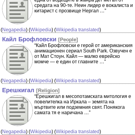
средата на 90-те. Неин лидер е вокалиста и
китарист с прозвище Нергал …”
(
Negapedia
) (
Wikipedia
) (
Wikipedia translated
)
Кайл Брофловски
[
People
]
“Кайл Брофловски е герой от американския
анимационен сериал South Park. Озвучен е
от Мат Стоун. Кайл — малко еврейско
момче — е един от главните …”
(
Negapedia
) (
Wikipedia
) (
Wikipedia translated
)
Ерешкигал
[
Religion
]
“Ерешкигал в месопотамската митология е
повелителка на Иркала – земята на
мъртвите или подземния свят. Понякога
самата тя е наричана …”
(
Negapedia
) (
Wikipedia
) (
Wikipedia translated
)