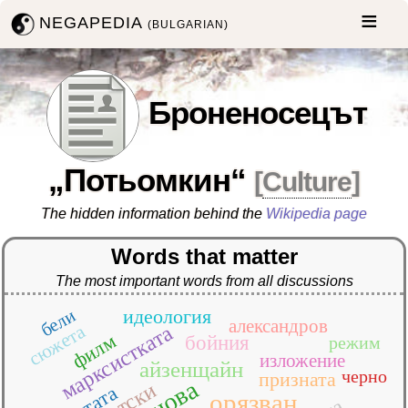
NEGAPEDIA
(BULGARIAN)
Броненосецът
„Потьомкин“
[
Culture
]
The hidden information behind the
Wikipedia page
Words that matter
The most important words from all discussions
бели
идеология
александров
сюжета
марксистката
филм
бойния
режим
изложение
айзенщайн
черно
призната
лентата
орязван