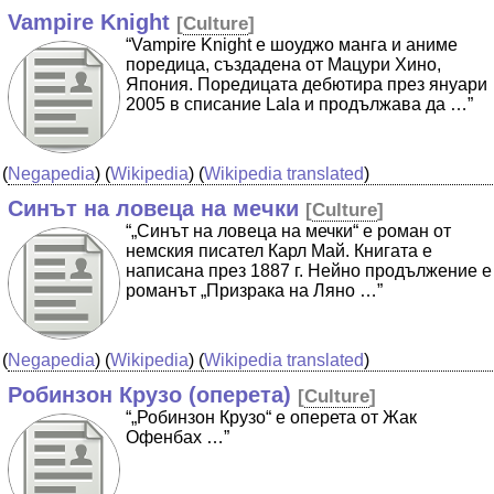
Vampire Knight
[
Culture
]
“Vampire Knight е шоуджо манга и аниме
поредица, създадена от Мацури Хино,
Япония. Поредицата дебютира през януари
2005 в списание Lala и продължава да …”
(
Negapedia
) (
Wikipedia
) (
Wikipedia translated
)
Синът на ловеца на мечки
[
Culture
]
“„Синът на ловеца на мечки“ е роман от
немския писател Карл Май. Книгата е
написана през 1887 г. Нейно продължение е
романът „Призрака на Ляно …”
(
Negapedia
) (
Wikipedia
) (
Wikipedia translated
)
Робинзон Крузо (оперета)
[
Culture
]
“„Робинзон Крузо“ е оперета от Жак
Офенбах …”