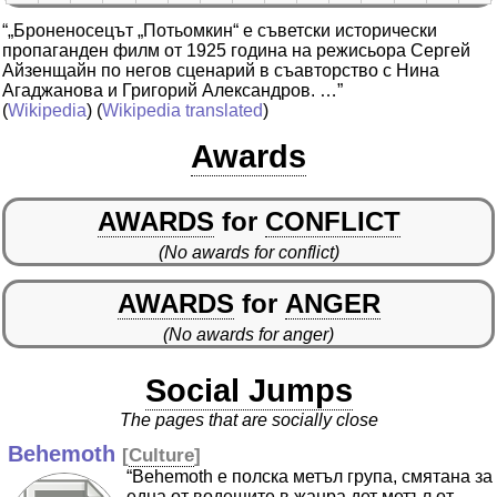
“„Броненосецът „Потьомкин“ е съветски исторически
пропаганден филм от 1925 година на режисьора Сергей
Айзенщайн по негов сценарий в съавторство с Нина
Агаджанова и Григорий Александров. …”
(
Wikipedia
) (
Wikipedia translated
)
Awards
AWARDS
for
CONFLICT
(No awards for conflict)
AWARDS
for
ANGER
(No awards for anger)
Social Jumps
The pages that are socially close
Behemoth
[
Culture
]
“Behemoth е полска метъл група, смятана за
една от водещите в жанра дет метъл от