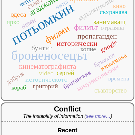
агаджанова
съветски
задължителна
нина
потьомкин
кино
съхранява
одеса
неми
ярко
занимаващ
филми
филмът
отразява
пропаганден
google
исторически
бунтът
копие
броненосецът
брюксел
използвана
кинематографията
комунистическия
британския
video
сергей
добрия
времена
историческото
григорий
кораб
съавторство
Conflict
The instability of information
(
see more…
)
Recent