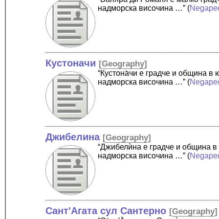
надморска височина …”
(
Negape
Кустоначи
[
Geography
]
“Кустона̀чи е градче и община 
надморска височина …”
(
Negape
Джибелина
[
Geography
]
“Джибелѝна е градче и община в
надморска височина …”
(
Negape
Сант'Агата сул Сантерно
[
Geography
]