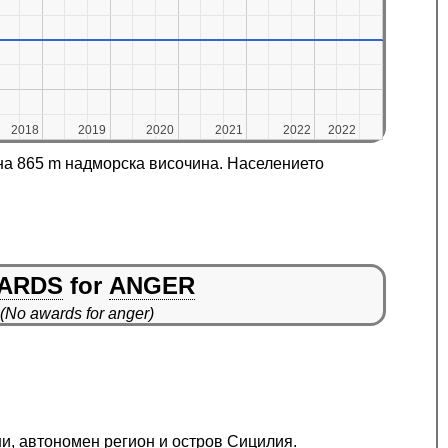
2018
2018
2019
2019
2020
2020
2021
2021
2022
2022
2022
2022
на 865 m надморска височина. Населението
ARDS
for
ANGER
(No awards for anger)
ни, автономен регион и остров Сицилия.