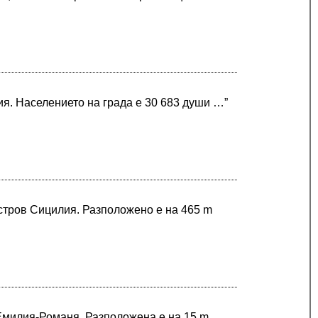
я. Населението на града е 30 683 души …”
остров Сицилия. Разположено е на 465 m
 Емилия-Романя. Разположена е на 15 m