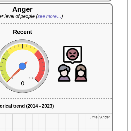
Anger
r level of people
(
see more…
)
Recent
0
100
0
orical trend (2014 - 2023)
Time / Anger
Time / Anger