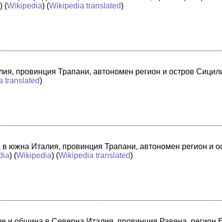
a
) (
Wikipedia
) (
Wikipedia translated
)
лия, провинция Трапани, автономен регион и остров Сицили
a translated
)
а в южна Италия, провинция Трапани, автономен регион и 
dia
) (
Wikipedia
) (
Wikipedia translated
)
адче и община в Северна Италия, провинция Равена, регион