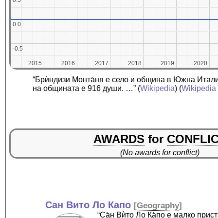
0.5
0.5
0.0
0.0
-0.5
-0.5
2015
2015
2016
2016
2017
2017
2018
2018
2019
2019
2020
2020
“Брѝндизи Монта̀ня е село и община в Южна Итал
на общината е 916 души. …”
(
Wikipedia
) (
Wikipedia 
AWARDS
for
CONFLI
(No awards for conflict)
Сан Вито Ло Капо
[
Geography
]
“Са̀н Вѝто Ло Ка̀по е малко пр