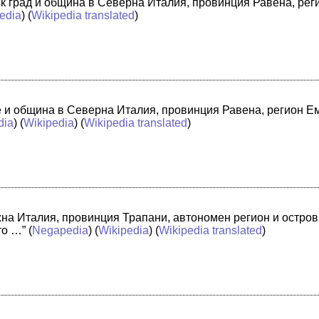
лък град и община в Северна Италия, провинция Равена, ре
edia
) (
Wikipedia translated
)
че и община в Северна Италия, провинция Равена, регион 
dia
) (
Wikipedia
) (
Wikipedia translated
)
жна Италия, провинция Трапани, автономен регион и остро
то …”
(
Negapedia
) (
Wikipedia
) (
Wikipedia translated
)