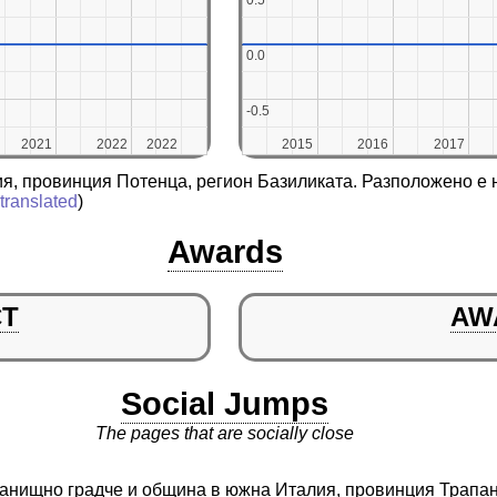
0.5
0.5
0.0
0.0
-0.5
-0.5
2021
2021
2022
2022
2022
2022
2015
2015
2016
2016
2017
2017
ия, провинция Потенца, регион Базиликата. Разположено е 
translated
)
Awards
CT
AW
Social Jumps
The pages that are socially close
истанищно градче и община в южна Италия, провинция Трапа