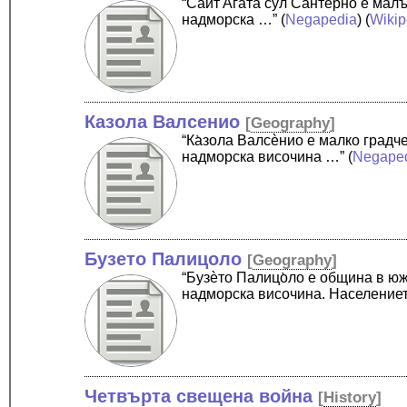
“Cа̀ит'А̀гата сул Сантѐрно е ма
надморска …”
(
Negapedia
) (
Wikip
Казола Валсенио
[
Geography
]
“Ка̀зола Валсѐнио е малко град
надморска височина …”
(
Negape
Бузето Палицоло
[
Geography
]
“Бузѐто Палицо̀ло е община в ю
надморска височина. Население
Четвърта свещена война
[
History
]