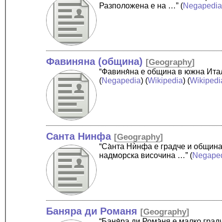
Разположена е на …”
(
Negapedi
Фавиняна (община)
[
Geography
]
“Фавиня̀на е община в южна Ита
(
Negapedia
) (
Wikipedia
) (
Wikipedi
Санта Нинфа
[
Geography
]
“Са̀нта Нѝнфа е градче и общин
надморска височина …”
(
Negape
Баняра ди Романя
[
Geography
]
“Баня̀ра ди Рома̀ня е малко гр