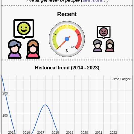
The anger level of people
(
see more…
)
Recent
0
100
0
Historical trend (2014 - 2023)
Time / Anger
Time / Anger
200
200
100
100
2015
2015
2016
2016
2017
2017
2018
2018
2019
2019
2020
2020
2021
2021
2022
2022