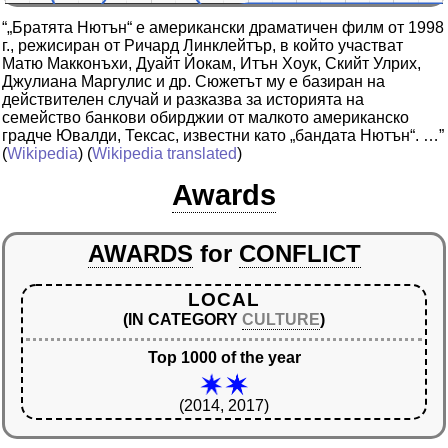
“„Братята Нютън“ е американски драматичен филм от 1998
г., режисиран от Ричард Линклейтър, в който участват
Матю Макконъхи, Дуайт Йокам, Итън Хоук, Скийт Улрих,
Джулиана Маргулис и др. Сюжетът му е базиран на
действителен случай и разказва за историята на
семейство банкови обирджии от малкото американско
градче Ювалди, Тексас, известни като „бандата Нютън“. …”
(
Wikipedia
) (
Wikipedia translated
)
Awards
AWARDS
for
CONFLICT
LOCAL
(IN CATEGORY
CULTURE
)
Top 1000 of the year
(2014, 2017)