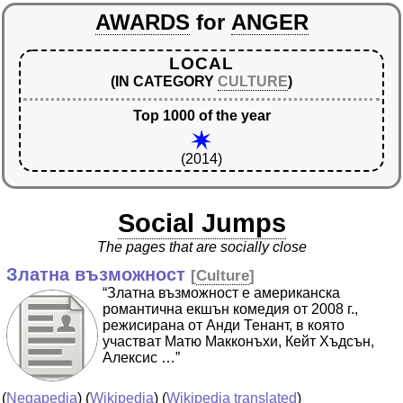
AWARDS
for
ANGER
LOCAL
(IN CATEGORY
CULTURE
)
Top 1000 of the year
(2014)
Social Jumps
The pages that are socially close
Златна възможност
[
Culture
]
“Златна възможност e американска
романтична екшън комедия от 2008 г.,
режисирана от Анди Тенант, в която
участват Матю Макконъхи, Кейт Хъдсън,
Алексис …”
(
Negapedia
) (
Wikipedia
) (
Wikipedia translated
)