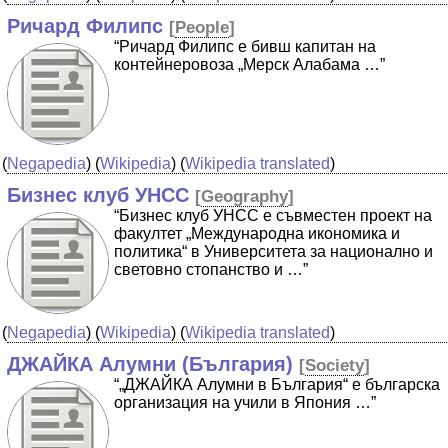
Ричард Филипс
[
People
]
“Ричард Филипс е бивш капитан на
контейнеровоза „Мерск Алабама …”
(
Negapedia
) (
Wikipedia
) (
Wikipedia translated
)
Бизнес клуб УНСС
[
Geography
]
“Бизнес клуб УНСС е съвместен проект на
факултет „Международна икономика и
политика“ в Университета за национално и
световно стопанство и …”
(
Negapedia
) (
Wikipedia
) (
Wikipedia translated
)
ДЖАЙКА Алумни (България)
[
Society
]
“„ДЖАЙКА Алумни в България“ е българска
организация на учили в Япония …”