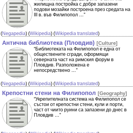
жилищна постройка с добре запазени
подови мозайки построена през средата на
III в. във Филипопол …”
(
Negapedia
) (
Wikipedia
) (
Wikipedia translated
)
Антична библиотека (Пловдив)
[
Culture
]
“Библиотеката на Филипопол е една от
обществените сгради, оформящи
северната част на римския форум в
Пловдив. Разположена е
непосредствено …”
(
Negapedia
) (
Wikipedia
) (
Wikipedia translated
)
Крепостни стени на Филипопол
[
Geography
]
“Укрепителната система на Филипопол се
състои от крепостни стени, кули и порти,
част от чиито руини са запазени до днес в
Пловдив …”