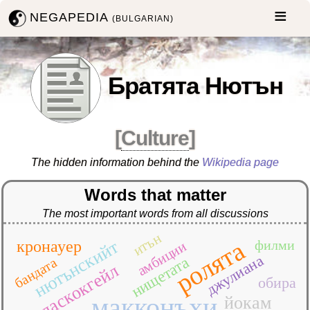
NEGAPEDIA
(BULGARIAN)
Братята Нютън
[
Culture
]
The hidden information behind the
Wikipedia page
Words that matter
The most important words from all discussions
итън
ролята
нютънскийт
кронауер
филми
амбиции
джулиана
нищетата
бандата
гласкокгейл
обира
макконъхи
йокам