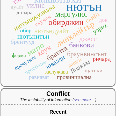
нютън
уилис
нютънджулиана
дуайт
маргулис
долара
скийт
скучен
док
обирджии
линклейтър
улрих
нютъндуайт
обир
нютънитън
джесс
брентууд
матю
банкови
хоук
братята
браунвинсънт
ферма
ювалди
прочутите
ричард
лишен
йоакъм
престъпна
щатски
заслужава
провинциална
равняват
Conflict
The instability of information
(
see more…
)
Recent