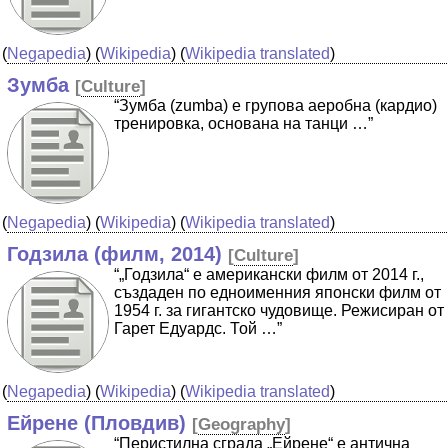
(
Negapedia
) (
Wikipedia
) (
Wikipedia translated
)
Зумба
[
Culture
]
“Зумба (zumba) е групова аеробна (кардио)
тренировка, основана на танци …”
(
Negapedia
) (
Wikipedia
) (
Wikipedia translated
)
Годзила (филм, 2014)
[
Culture
]
“„Годзила“ е американски филм от 2014 г.,
създаден по едноименния японски филм от
1954 г. за гигантско чудовище. Режисиран от
Гарет Едуардс. Той …”
(
Negapedia
) (
Wikipedia
) (
Wikipedia translated
)
Ейрене (Пловдив)
[
Geography
]
“Перистилна сграда „Ейрене“ е антична