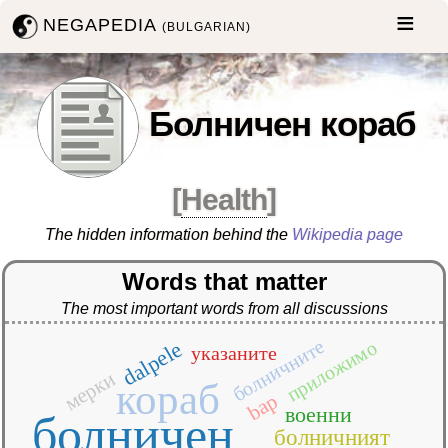
NEGAPEDIA
(BULGARIAN)
Болничен кораб
[
Health
]
The hidden information behind the
Wikipedia page
Words that matter
The most important words from all discussions
болничните
приложимо
dalpele
указаните
мерки
кораб
bap
военни
болничен
болничният