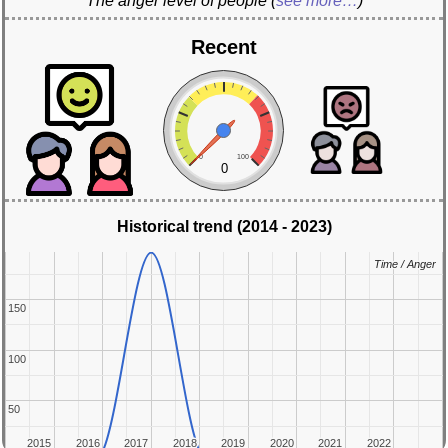
The anger level of people
(
see more…
)
Recent
0
100
0
Historical trend (2014 - 2023)
Time / Anger
Time / Anger
150
150
100
100
50
50
2015
2015
2016
2016
2017
2017
2018
2018
2019
2019
2020
2020
2021
2021
2022
2022