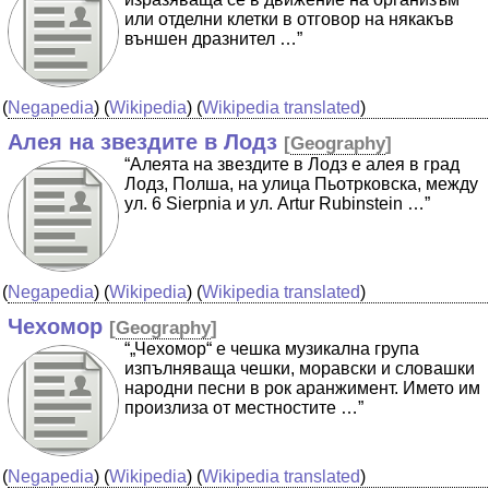
или отделни клетки в отговор на някакъв
външен дразнител …”
(
Negapedia
) (
Wikipedia
) (
Wikipedia translated
)
Алея на звездите в Лодз
[
Geography
]
“Алеята на звездите в Лодз е алея в град
Лодз, Полша, на улица Пьотрковска, между
ул. 6 Sierpnia и ул. Artur Rubinstein …”
(
Negapedia
) (
Wikipedia
) (
Wikipedia translated
)
Чехомор
[
Geography
]
“„Чехомор“ е чешка музикална група
изпълняваща чешки, моравски и словашки
народни песни в рок аранжимент. Името им
произлиза от местностите …”
(
Negapedia
) (
Wikipedia
) (
Wikipedia translated
)