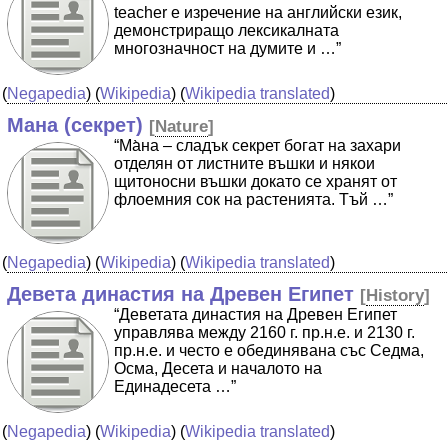
teacher е изречение на английски език,
демонстриращо лексикалната
многозначност на думите и …”
(
Negapedia
) (
Wikipedia
) (
Wikipedia translated
)
Мана (секрет)
[
Nature
]
“Ма̀на – сладък секрет богат на захари
отделян от листните въшки и някои
щитоносни въшки докато се хранят от
флоемния сок на растенията. Тъй …”
(
Negapedia
) (
Wikipedia
) (
Wikipedia translated
)
Девета династия на Древен Египет
[
History
]
“Деветата династия на Древен Египет
управлява между 2160 г. пр.н.е. и 2130 г.
пр.н.е. и често е обединявана със Седма,
Осма, Десета и началото на
Единадесета …”
(
Negapedia
) (
Wikipedia
) (
Wikipedia translated
)