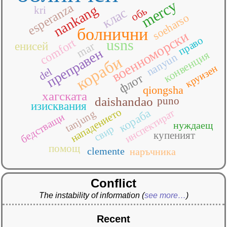
mercy
esperanza
nankang
kri
обь
клас
soeharso
болнични
военноморски
право
comfort
usns
mar
енисей
преправен
конвенция
nanyun
кораби
круизен
del
флот
qiongsha
хагската
daishandao
puno
изисквания
нападението
кораба
инспектират
tanjung
бедстващи
нуждаещ
свир
купеният
помощ
clemente
наръчника
Conflict
The instability of information
(
see more…
)
Recent