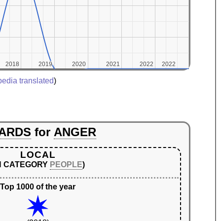
2018
2018
2019
2019
2020
2020
2021
2021
2022
2022
2022
2022
pedia translated
)
ARDS
for
ANGER
LOCAL
IN CATEGORY
PEOPLE
)
Top 1000 of the year