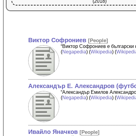
(2018)
Виктор Софрониев
[
People
]
“Виктор Софрониев е български 
(
Negapedia
) (
Wikipedia
) (
Wikipedi
Александър Е. Александров (футбол
“Александър Емилов Александров
(
Negapedia
) (
Wikipedia
) (
Wikipedi
Ивайло Яначков
[
People
]