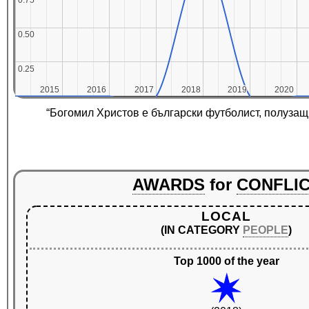
0.75
0.75
0.50
0.50
0.25
0.25
2015
2015
2016
2016
2017
2017
2018
2018
2019
2019
2020
2020
“Богомил Христов е български футболист, полузащ
AWARDS
for
CONFLI
LOCAL
(IN CATEGORY
PEOPLE
)
Top 1000 of the year