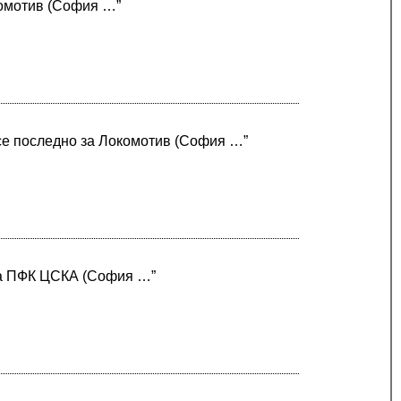
комотив (София …”
се последно за Локомотив (София …”
 на ПФК ЦСКА (София …”