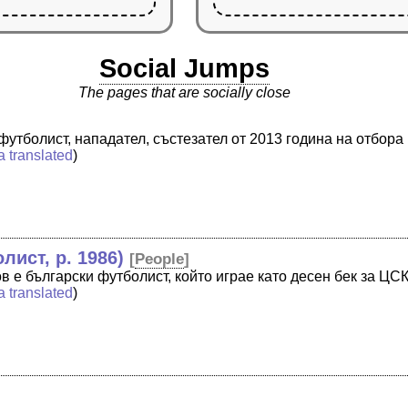
Social Jumps
The pages that are socially close
футболист, нападател, състезател от 2013 година на отбор
a translated
)
ист, р. 1986)
[
People
]
 е български футболист, който играе като десен бек за ЦС
a translated
)