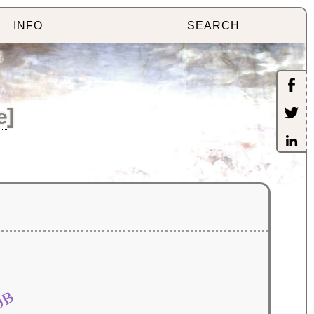
INFO
SEARCH
e
]
ов