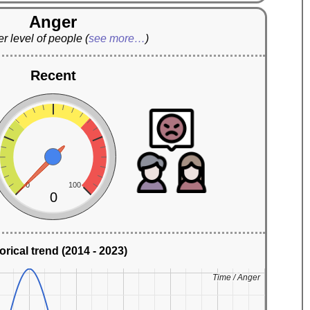
Anger
r level of people
(
see more…
)
Recent
0
100
0
orical trend (2014 - 2023)
Time / Anger
Time / Anger