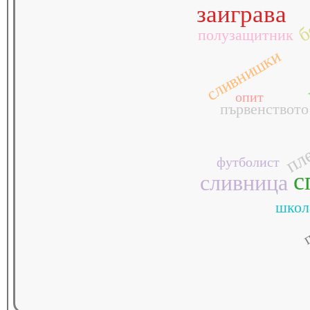
заиграва
б
полузащитник
сливнишки
опит
първенството
пл
футболист
с
сливница
п
школ