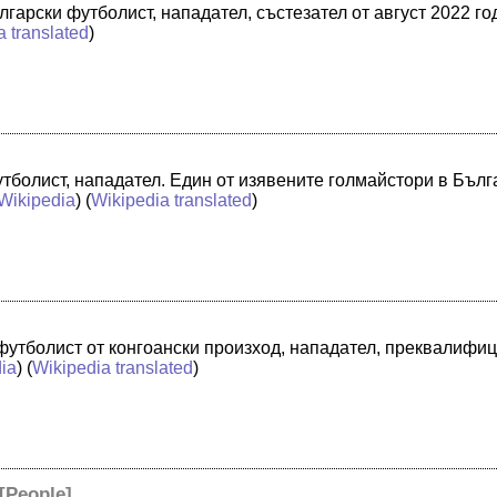
гарски футболист, нападател, състезател от август 2022 г
a translated
)
тболист, нападател. Един от изявените голмайстори в Бълга
Wikipedia
) (
Wikipedia translated
)
футболист от конгоански произход, нападател, преквалифиц
ia
) (
Wikipedia translated
)
[
People
]