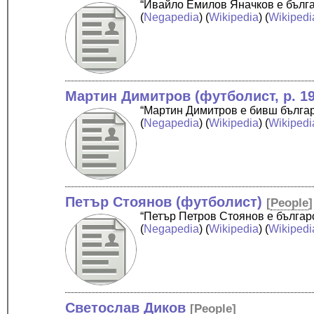
“Ивайло Емилов Яначков е бълга
(
Negapedia
) (
Wikipedia
) (
Wikipedi
Мартин Димитров (футболист, р. 19
“Мартин Димитров е бивш българ
(
Negapedia
) (
Wikipedia
) (
Wikipedi
Петър Стоянов (футболист)
[
People
]
“Петър Петров Стоянов е бълга
(
Negapedia
) (
Wikipedia
) (
Wikipedi
Светослав Диков
[
People
]