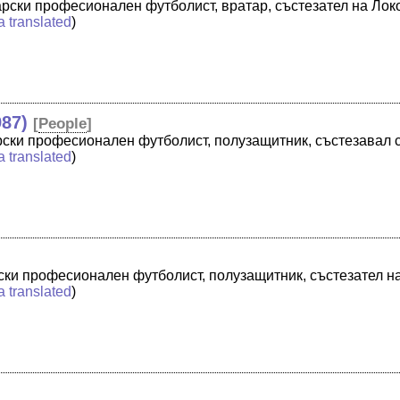
рски професионален футболист, вратар, състезател на Ло
a translated
)
87)
[
People
]
ски професионален футболист, полузащитник, състезавал 
a translated
)
рски професионален футболист, полузащитник, състезател
a translated
)