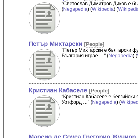
“Светослав Димитров Диков е бъл
(
Negapedia
) (
Wikipedia
) (
Wikipedi
Петър Михтарски
[
People
]
“Петър Михтарски е български фу
България играе …”
(
Negapedia
) (
Кристиан Кабаселе
[
People
]
“Кристиан Кабаселе е белгийски 
Уотфорд …”
(
Negapedia
) (
Wikiped
Марсио де Соуса Грегорио Жуниор