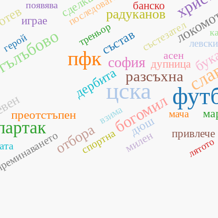
последователно
сделката
появява
банско
локомо
отев
радуканов
играе
състезател
треньор
гълъбово
к
състав
герой
бук
левски
пфк
асен
сла
софия
дупница
дербита
разсъхна
цска
фут
евен
богомил
взима
ма
преотстъпен
мача
дюш
партак
отбора
спортна
привлече
реминаването
милен
лятото
ата