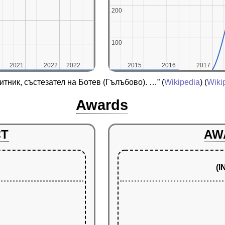
200
200
100
100
2021
2021
2022
2022
2022
2022
2015
2015
2016
2016
2017
2017
итник, състезател на Ботев (Гълъбово). …”
(
Wikipedia
) (
Wiki
Awards
CT
AW
(