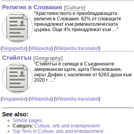
Религия в Словакия
[
Culture
]
“Християнството е преобладаващата
религия в Словакия. 62% от словаците
принадлежат към римокатолическата
църква. Още 4% принадлежат към …”
(
Negapedia
) (
Wikipedia
) (
Wikipedia translated
)
Стийлтън
[
Geography
]
“Стийлтън е селище в Съединените
американски щати, щата Пенсилвания,
окръг Дофин с население от 6263 души към
2020 г …”
(
Negapedia
) (
Wikipedia
) (
Wikipedia translated
)
See also:
Similar pages
Category:
Culture, arts and entertainment
Top Tens in Culture, arts and entertainment