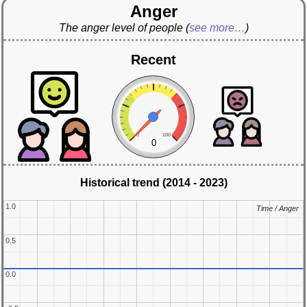
Anger
The anger level of people
(
see more…
)
Recent
0
100
0
Historical trend (2014 - 2023)
1.0
1.0
Time / Anger
Time / Anger
0.5
0.5
0.0
0.0