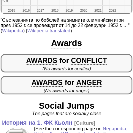
-0.5
-0.5
2015
2015
2016
2016
2017
2017
2018
2018
2019
2019
2020
2020
2021
2021
2022
2022
“Състезанията по бобслей на зимните олимпийски игри
през 1952 г. се провеждат от 14 до 22 февруари 1952 г. …”
(
Wikipedia
) (
Wikipedia translated
)
Awards
AWARDS
for
CONFLICT
(No awards for conflict)
AWARDS
for
ANGER
(No awards for anger)
Social Jumps
The pages that are socially close
История на 1. ФК Кьолн
[
Culture
]
(See the corresponding page on
Negapedia
,