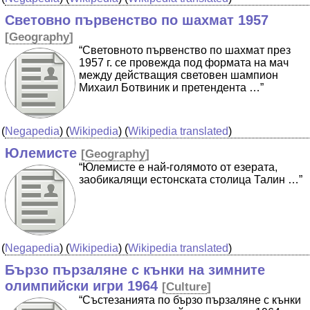
Световно първенство по шахмат 1957
[
Geography
]
“Световното първенство по шахмат през
1957 г. се провежда под формата на мач
между действащия световен шампион
Михаил Ботвиник и претендента …”
(
Negapedia
) (
Wikipedia
) (
Wikipedia translated
)
Юлемисте
[
Geography
]
“Юлемисте е най-голямото от езерата,
заобикалящи естонската столица Талин …”
(
Negapedia
) (
Wikipedia
) (
Wikipedia translated
)
Бързо пързаляне с кънки на зимните
олимпийски игри 1964
[
Culture
]
“Състезанията по бързо пързаляне с кънки