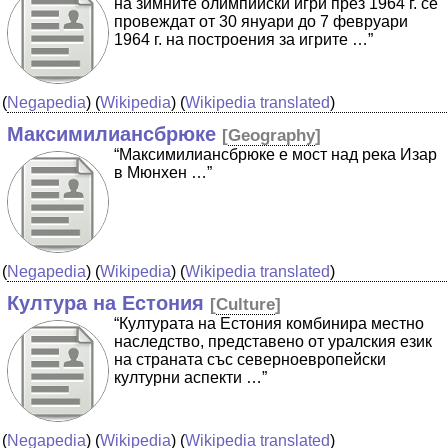
на зимните олимпийски игри през 1964 г. се
провеждат от 30 януари до 7 февруари
1964 г. на построения за игрите …”
(
Negapedia
) (
Wikipedia
) (
Wikipedia translated
)
Максимилиансбрюке
[
Geography
]
“Максимилиансбрюке е мост над река Изар
в Мюнхен …”
(
Negapedia
) (
Wikipedia
) (
Wikipedia translated
)
Култура на Естония
[
Culture
]
“Културата на Естония комбинира местно
наследство, представено от уралския език
на страната със северноевропейски
културни аспекти …”
(
Negapedia
) (
Wikipedia
) (
Wikipedia translated
)