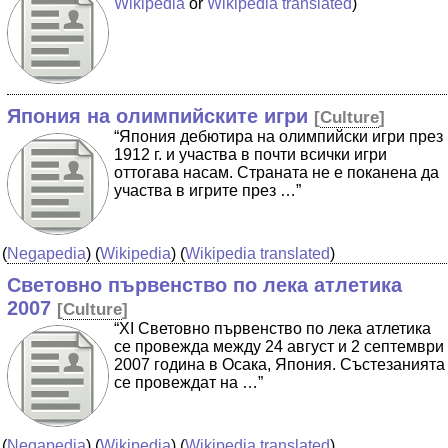
Wikipedia
or
Wikipedia translated
)
Япония на олимпийските игри
[
Culture
]
“Япония дебютира на олимпийски игри през
1912 г. и участва в почти всички игри
оттогава насам. Страната не е поканена да
участва в игрите през …”
(
Negapedia
) (
Wikipedia
) (
Wikipedia translated
)
Световно първенство по лека атлетика
2007
[
Culture
]
“XI Световно първенство по лека атлетика
се провежда между 24 август и 2 септември
2007 година в Осака, Япония. Състезанията
се провеждат на …”
(
Negapedia
) (
Wikipedia
) (
Wikipedia translated
)