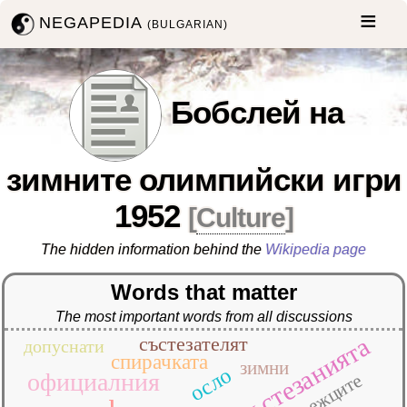
NEGAPEDIA
(BULGARIAN)
Бобслей на
зимните олимпийски игри
1952
[
Culture
]
The hidden information behind the
Wikipedia page
Words that matter
The most important words from all discussions
състезанията
състезателят
допуснати
спирачката
зимни
осло
официалния
норвежците