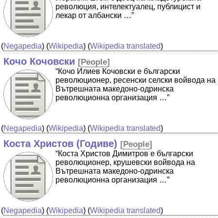
революция, интелектуалец, публицист и
лекар от албански …”
(
Negapedia
) (
Wikipedia
) (
Wikipedia translated
)
Кочо Кочовски
[
People
]
“Кочо Илиев Кочовски е български
революционер, ресенски селски войвода на
Вътрешната македоно-одринска
революционна организация …”
(
Negapedia
) (
Wikipedia
) (
Wikipedia translated
)
Коста Христов (Годиве)
[
People
]
“Коста Христов Димитров е български
революционер, крушевски войвода на
Вътрешната македоно-одринска
революционна организация …”
(
Negapedia
) (
Wikipedia
) (
Wikipedia translated
)