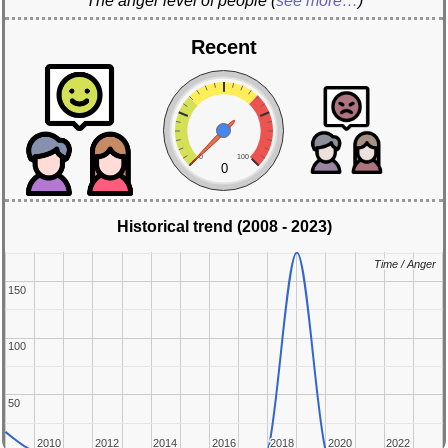
The anger level of people
(
see more…
)
Recent
0
100
0
Historical trend (2008 - 2023)
Time / Anger
Time / Anger
150
150
100
100
50
50
2010
2010
2012
2012
2014
2014
2016
2016
2018
2018
2020
2020
2022
2022