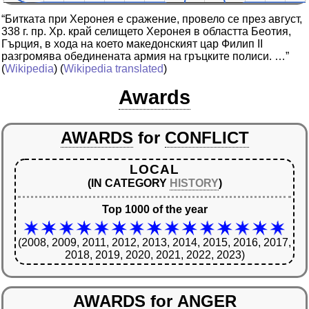
“Битката при Херонея е сражение, провело се през август,
338 г. пр. Хр. край селището Херонея в областта Беотия,
Гърция, в хода на което македонският цар Филип II
разгромява обединената армия на гръцките полиси. …”
(
Wikipedia
) (
Wikipedia translated
)
Awards
AWARDS
for
CONFLICT
LOCAL
(IN CATEGORY
HISTORY
)
Top 1000 of the year
(2008, 2009, 2011, 2012, 2013, 2014, 2015, 2016, 2017,
2018, 2019, 2020, 2021, 2022, 2023)
AWARDS
for
ANGER