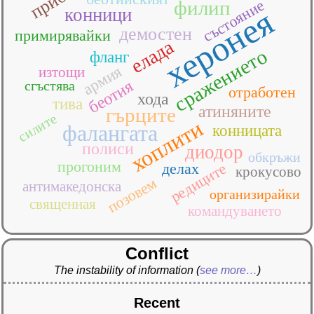
състояние
филип
херонея
конници
демостен
примирявайки
елада
сражението
фланг
армия
изтощи
беотия
сгъстява
отработен
хода
тива
атиняните
гърците
силите
хоплити
фалангата
конницата
полиси
диодор
обкръжи
прогоним
редиците
делах
крокусово
позовем
антимакедонска
организирайки
священная
командуването
Conflict
The instability of information
(
see more…
)
Recent