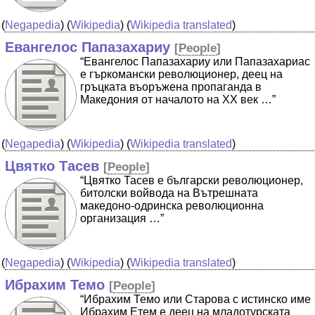
(
Negapedia
) (
Wikipedia
) (
Wikipedia translated
)
Евангелос Папазахариу
[
People
]
“Евангелос Папазахариу или Папазахариас
е гъркомански революционер, деец на
гръцката въоръжена пропаганда в
Македония от началото на XX век …”
(
Negapedia
) (
Wikipedia
) (
Wikipedia translated
)
Цвятко Тасев
[
People
]
“Цвятко Тасев е български революционер,
битолски войвода на Вътрешната
македоно-одринска революционна
организация …”
(
Negapedia
) (
Wikipedia
) (
Wikipedia translated
)
Ибрахим Темо
[
People
]
“Ибрахим Темо или Старова с истинско име
Ибрахим Етем е деец на младотурската