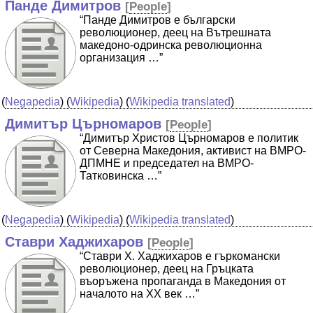
Панде Димитров
[
People
]
“Панде Димитров е български
революционер, деец на Вътрешната
македоно-одринска революционна
организация …”
(
Negapedia
) (
Wikipedia
) (
Wikipedia translated
)
Димитър Църномаров
[
People
]
“Димитър Христов Църномаров е политик
от Северна Македония, активист на ВМРО-
ДПМНЕ и председател на ВМРО-
Татковинска …”
(
Negapedia
) (
Wikipedia
) (
Wikipedia translated
)
Ставри Хаджихаров
[
People
]
“Ставри Х. Хаджихаров е гъркомански
революционер, деец на Гръцката
въоръжена пропаганда в Македония от
началото на XX век …”