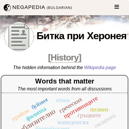
NEGAPEDIA
(BULGARIAN)
Битка при Херонея
[
History
]
The hidden information behind the
Wikipedia page
Words that matter
The most important words from all discussions
противниците
греческих
буйния
атина
филиппа
полиен
приблизително
прийом
оксиринх
гръцките
македонска
беотийският