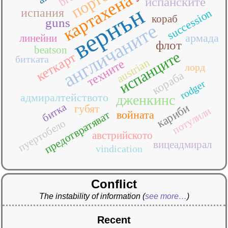
картахена
испанските
вернън
испания
succession
кораб
guns
англичаните
армада
линейни
флот
beatson
испанците
кеткарт
битката
austrian
техните
лорд
кораба
rodger
адмиралтейството
дженкинс
битка
кариби
губят
потулили
предотвратяват
войната
пуертобело
австрийското
вицеадмирал
vindication
Conflict
The instability of information
(
see more…
)
Recent