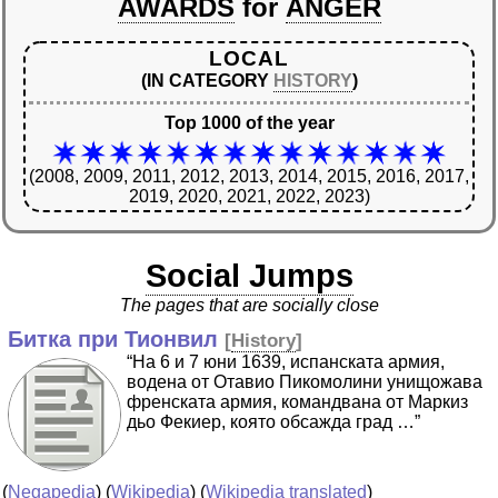
AWARDS
for
ANGER
LOCAL
(IN CATEGORY
HISTORY
)
Top 1000 of the year
(2008, 2009, 2011, 2012, 2013, 2014, 2015, 2016, 2017,
2019, 2020, 2021, 2022, 2023)
Social Jumps
The pages that are socially close
Битка при Тионвил
[
History
]
“На 6 и 7 юни 1639, испанската армия,
водена от Отавио Пикомолини унищожава
френската армия, командвана от Маркиз
дьо Фекиер, която обсажда град …”
(
Negapedia
) (
Wikipedia
) (
Wikipedia translated
)