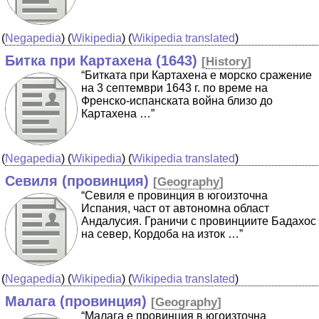
(
Negapedia
) (
Wikipedia
) (
Wikipedia translated
)
Битка при Картахена (1643)
[
History
]
“Битката при Картахена е морско сражение
на 3 септември 1643 г. по време на
Френско-испанската война близо до
Картахена …”
(
Negapedia
) (
Wikipedia
) (
Wikipedia translated
)
Севиля (провинция)
[
Geography
]
“Севиля е провинция в югоизточна
Испания, част от автономна област
Андалусия. Граничи с провинциите Бадахос
на север, Кордоба на изток …”
(
Negapedia
) (
Wikipedia
) (
Wikipedia translated
)
Малага (провинция)
[
Geography
]
“Малага е провинция в югоизточна