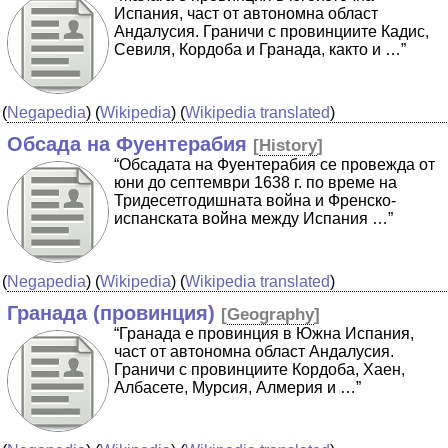
Испания, част от автономна област
Андалусия. Граничи с провинциите Кадис,
Севиля, Кордоба и Гранада, както и …”
(
Negapedia
) (
Wikipedia
) (
Wikipedia translated
)
Обсада на Фуентерабия
[
History
]
“Обсадата на Фуентерабия се провежда от
юни до септември 1638 г. по време на
Тридесетгодишната война и Френско-
испанската война между Испания …”
(
Negapedia
) (
Wikipedia
) (
Wikipedia translated
)
Гранада (провинция)
[
Geography
]
“Гранада е провинция в Южна Испания,
част от автономна област Андалусия.
Граничи с провинциите Кордоба, Хаен,
Албасете, Мурсия, Алмерия и …”