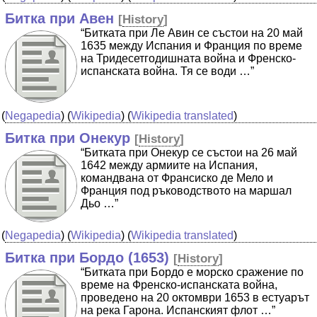
Битка при Авен
[
History
]
“Битката при Ле Авин се състои на 20 май
1635 между Испания и Франция по време
на Тридесетгодишната война и Френско-
испанската война. Тя се води …”
(
Negapedia
) (
Wikipedia
) (
Wikipedia translated
)
Битка при Онекур
[
History
]
“Битката при Онекур се състои на 26 май
1642 между армиите на Испания,
командвана от Франсиско де Мело и
Франция под ръководството на маршал
Дьо …”
(
Negapedia
) (
Wikipedia
) (
Wikipedia translated
)
Битка при Бордо (1653)
[
History
]
“Битката при Бордо е морско сражение по
време на Френско-испанската война,
проведено на 20 октомври 1653 в естуарът
на река Гарона. Испанският флот …”