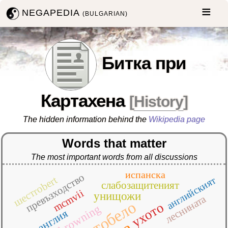
NEGAPEDIA
(BULGARIAN)
Битка при
Картахена
[
History
]
The hidden information behind the
Wikipedia page
Words that matter
The most important words from all discussions
испанска
превъзходство
шестrobert
английският
слабозащитеният
mcmvii
унищожи
леснината
портобело
ухото
browning
англия