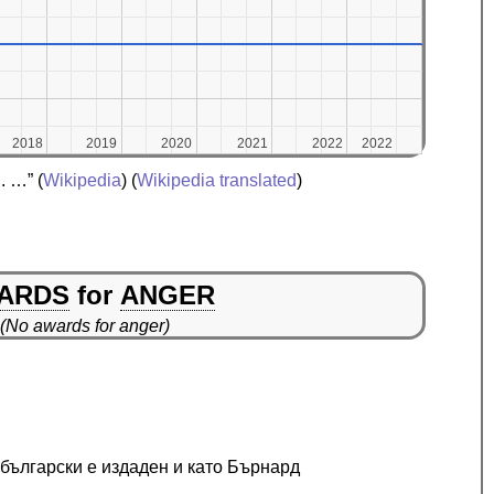
2018
2018
2019
2019
2020
2020
2021
2021
2022
2022
2022
2022
. …”
(
Wikipedia
) (
Wikipedia translated
)
ARDS
for
ANGER
(No awards for anger)
български е издаден и като Бърнард