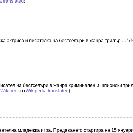
a translated
)
ска актриса и писателка на бестселъри в жанра трилър …”
(
исател на бестселъри в жанра криминален и шпионски трилъ
(
Wikipedia
) (
Wikipedia translated
)
ователна младежка игра. Предаването стартира на 15 януари 