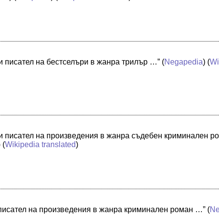
 писател на бестселъри в жанра трилър …”
(
Negapedia
) (
Wi
и писател на произведения в жанра съдебен криминален р
) (
Wikipedia translated
)
писател на произведения в жанра криминален роман …”
(
Ne