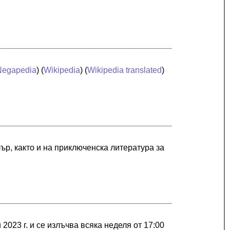
Negapedia
) (
Wikipedia
) (
Wikipedia translated
)
р, както и на приключенска литература за
2023 г. и се излъчва всяка неделя от 17:00