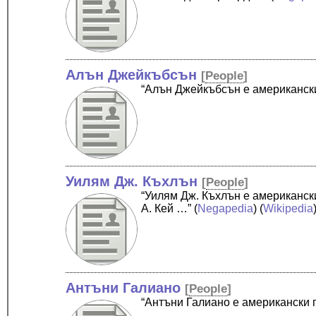
Алън Джейкъбсън
[
People
]
“Алън Джейкъбсън е американски
Уилям Дж. Къхлън
[
People
]
“Уилям Дж. Къхлън е американск
А. Кей …”
(
Negapedia
) (
Wikipedia
Антъни Галиано
[
People
]
“Антъни Галиано е американски 