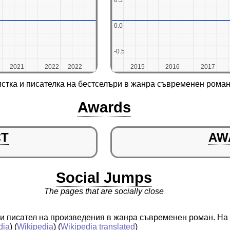
0.5
0.5
0.0
0.0
-0.5
-0.5
2021
2021
2022
2022
2022
2022
2015
2015
2016
2016
2017
2017
стка и писателка на бестселъри в жанра съвременен роман
Awards
CT
AW
Social Jumps
The pages that are socially close
 писател на произведения в жанра съвременен роман. На 
dia
) (
Wikipedia
) (
Wikipedia translated
)