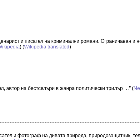
енарист и писател на криминални романи. Ограничаван и не
Wikipedia
) (
Wikipedia translated
)
ел, автор на бестселъри в жанра политически трилър …”
(
Ne
сател и фотограф на дивата природа, природозащитник, те