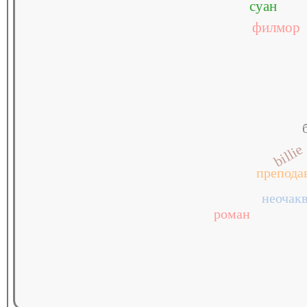
суан
филмор
billie
препода
неочак
роман