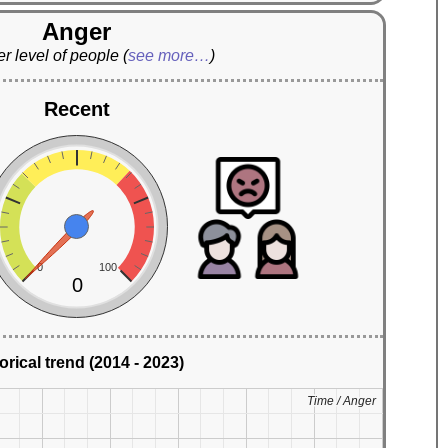
Anger
r level of people
(
see more…
)
Recent
0
100
0
orical trend (2014 - 2023)
Time / Anger
Time / Anger