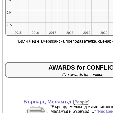
0.5
0.5
0.0
0.0
-0.5
-0.5
2015
2015
2016
2016
2017
2017
2018
2018
2019
2019
2020
2020
“Били Лец е американска преподавателка, сценари
AWARDS
for
CONFLI
(No awards for conflict)
Бърнард Меламъд
[
People
]
“Бърнард Меламъд е американски
Маламъд и Бърнърд …”
(
Negape