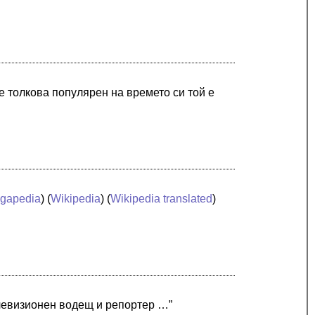
 толкова популярен на времето си той е
gapedia
) (
Wikipedia
) (
Wikipedia translated
)
левизионен водещ и репортер …”