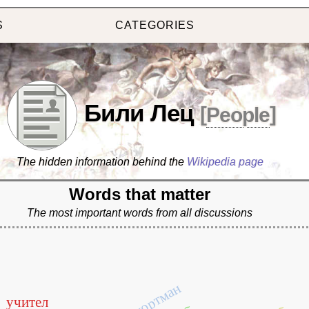
S
CATEGORIES
Били Лец
[
People
]
The hidden information behind the
Wikipedia page
Words that matter
The most important words from all discussions
портман
учител