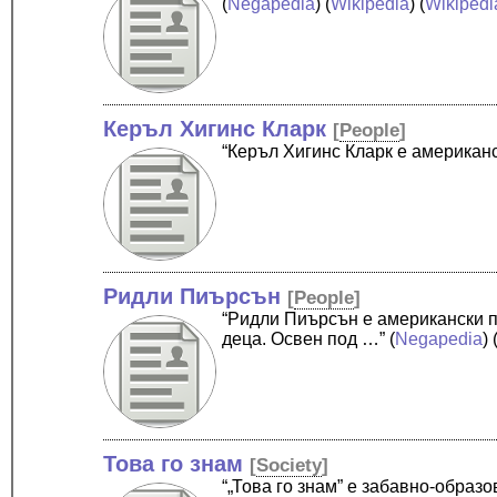
(
Negapedia
) (
Wikipedia
) (
Wikipedi
Керъл Хигинс Кларк
[
People
]
“Керъл Хигинс Кларк е американ
Ридли Пиърсън
[
People
]
“Ридли Пиърсън е американски п
деца. Освен под …”
(
Negapedia
) 
Това го знам
[
Society
]
“„Това го знам” е забавно-образ