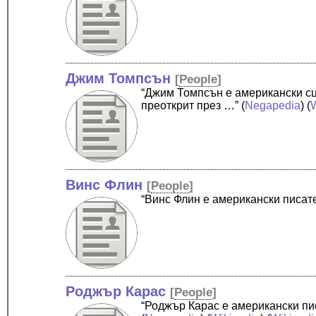
Джим Томпсън
[
People
]
“Джим Томпсън е американски сц
преоткрит през …”
(
Negapedia
) (
Винс Флин
[
People
]
“Винс Флин е американски писат
Роджър Карас
[
People
]
“Роджър Карас е американски пи