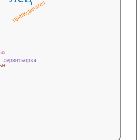
преподавател
tas
сервитьорка
ън