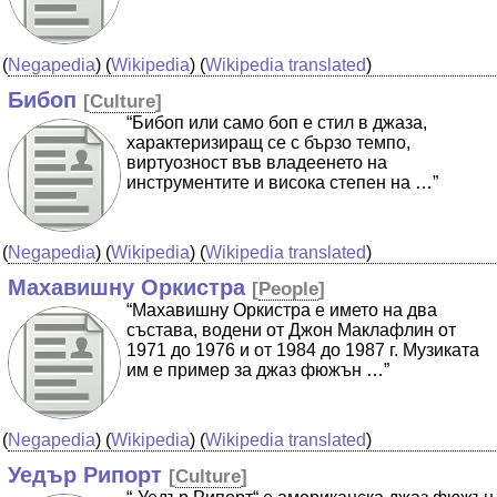
(
Negapedia
) (
Wikipedia
) (
Wikipedia translated
)
Бибоп
[
Culture
]
“Бибоп или само боп е стил в джаза,
характеризиращ се с бързо темпо,
виртуозност във владеенето на
инструментите и висока степен на …”
(
Negapedia
) (
Wikipedia
) (
Wikipedia translated
)
Махавишну Оркистра
[
People
]
“Махавишну Оркистра е името на два
състава, водени от Джон Маклафлин от
1971 до 1976 и от 1984 до 1987 г. Музиката
им е пример за джаз фюжън …”
(
Negapedia
) (
Wikipedia
) (
Wikipedia translated
)
Уедър Рипорт
[
Culture
]