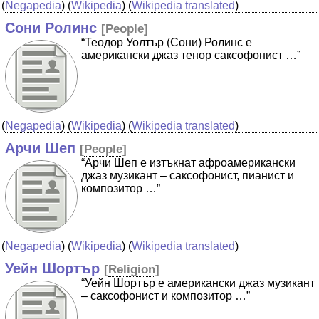
(
Negapedia
) (
Wikipedia
) (
Wikipedia translated
)
Сони Ролинс
[
People
]
“Теодор Уолтър (Сони) Ролинс е
американски джаз тенор саксофонист …”
(
Negapedia
) (
Wikipedia
) (
Wikipedia translated
)
Арчи Шеп
[
People
]
“Арчи Шеп е изтъкнат афроамерикански
джаз музикант – саксофонист, пианист и
композитор …”
(
Negapedia
) (
Wikipedia
) (
Wikipedia translated
)
Уейн Шортър
[
Religion
]
“Уейн Шортър е американски джаз музикант
– саксофонист и композитор …”