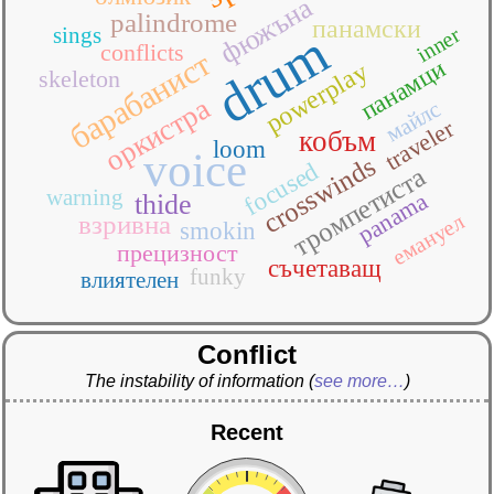
фюжъна
palindrome
панамски
inner
sings
drum
conflicts
барабанист
панамци
powerplay
skeleton
оркистра
майлс
traveler
кобъм
loom
voice
crosswinds
focused
тромпетиста
warning
panama
thide
емануел
взривна
smokin
прецизност
съчетаващ
funky
влиятелен
Conflict
The instability of information
(
see more…
)
Recent