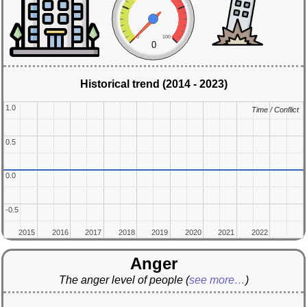
0
100
0
Historical trend (2014 - 2023)
1.0
1.0
Time / Conflict
Time / Conflict
0.5
0.5
0.0
0.0
-0.5
-0.5
2015
2015
2016
2016
2017
2017
2018
2018
2019
2019
2020
2020
2021
2021
2022
2022
Anger
The anger level of people
(
see more…
)