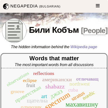
NEGAPEDIA
(BULGARIAN)
Били Кобъм
[
People
]
The hidden information behind the
Wikipedia page
Words that matter
The most important words from all discussions
observations
reflections
отличаващ
американски
eclipse
northwest
fruit
shabazz
приветстван
cuba
джаз
groove
nordic
stratus
spectrum
art
щателна
махавишну
олмюзик