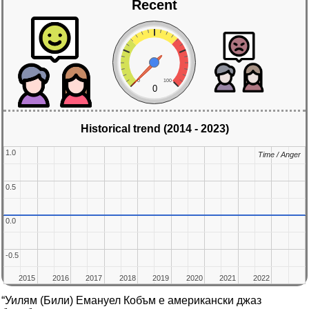
Recent
0
100
0
Historical trend (2014 - 2023)
1.0
1.0
Time / Anger
Time / Anger
0.5
0.5
0.0
0.0
-0.5
-0.5
2015
2015
2016
2016
2017
2017
2018
2018
2019
2019
2020
2020
2021
2021
2022
2022
“Уилям (Били) Емануел Кобъм е американски джаз