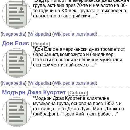
“„Уедър Рипорт“ е американска джаз фюжън
група, активна през 70-те и началото на 80-
те години на ХХ век. Групата е ръководена
съвместно от австрийския …”
(
Negapedia
) (
Wikipedia
) (
Wikipedia translated
)
Дон Елис
[
People
]
“Дон Елис е американски джаз тромпетист,
барабанист, композитор и бендлидер.
Познати са неговите обширни музикални
експерименти, най-вече в …”
(
Negapedia
) (
Wikipedia
) (
Wikipedia translated
)
Модърн Джаз Куортет
[
Culture
]
“Модърн Джаз Куортет е влиятелна
музикална група, основана през 1952 г. и
състояща се от Джон Луис, Милт Джаксън
(вибрафон), Пърси Хийт (контрабас …”