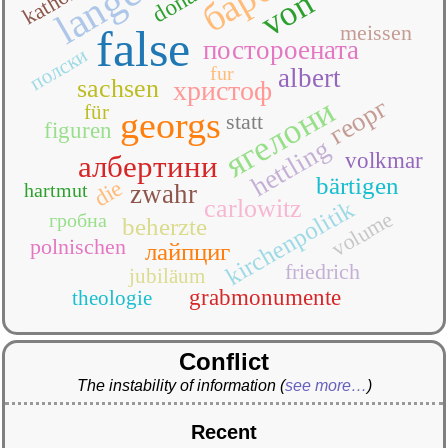
donath
von
meissen
false
постороената
полски
fur
albert
sachsen
христоф
ягелони
георг
für
georgs
statt
figuren
hettling
volkmar
албертини
bärtigen
die
hartmut
zwahr
carlowitz
kirchenpolitik
volume
гробна
beherzte
polnischen
лайпциг
friedrich
jubiläum
grabmonumente
theologie
Conflict
The instability of information
(
see more…
)
Recent