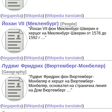
(
Negapedia
) (
Wikipedia
) (
Wikipedia translated
)
Йохан VII (Мекленбург)
[
People
]
“Йохан VII фон Мекленбург-Шверин е
херцог на Мекленбург-Шверин от 1576 до
1592 г …”
(
Negapedia
) (
Wikipedia
) (
Wikipedia translated
)
Лудвиг Фридрих (Вюртемберг-Монбеляр)
[
Geography
]
“Лудвиг Фридрих фон Вюртемберг-
Монбеляр е херцог на Вюртемберг-
Монбеляр, основател на странична линия
на Дом Вюртемберг …”
(
Negapedia
) (
Wikipedia
) (
Wikipedia translated
)