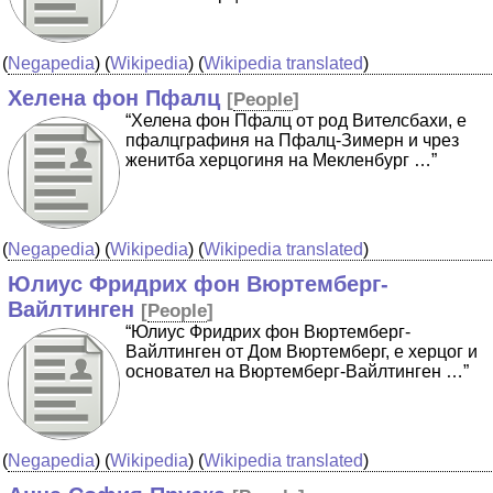
(
Negapedia
) (
Wikipedia
) (
Wikipedia translated
)
Хелена фон Пфалц
[
People
]
“Хелена фон Пфалц от род Вителсбахи, е
пфалцграфиня на Пфалц-Зимерн и чрез
женитба херцогиня на Мекленбург …”
(
Negapedia
) (
Wikipedia
) (
Wikipedia translated
)
Юлиус Фридрих фон Вюртемберг-
Вайлтинген
[
People
]
“Юлиус Фридрих фон Вюртемберг-
Вайлтинген от Дом Вюртемберг, е херцог и
основател на Вюртемберг-Вайлтинген …”
(
Negapedia
) (
Wikipedia
) (
Wikipedia translated
)