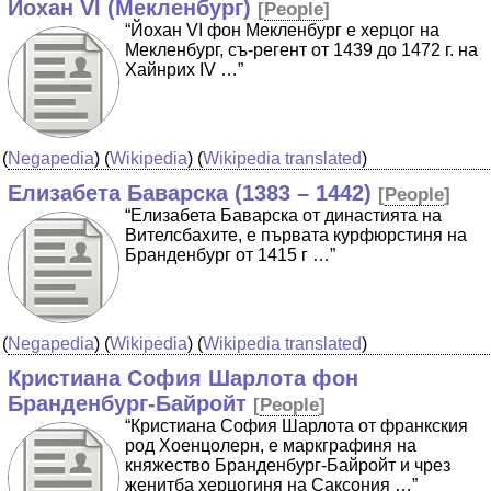
Йохан VI (Мекленбург)
[
People
]
“Йохан VI фон Мекленбург е херцог на
Мекленбург, съ-регент от 1439 до 1472 г. на
Хайнрих IV …”
(
Negapedia
) (
Wikipedia
) (
Wikipedia translated
)
Елизабета Баварска (1383 – 1442)
[
People
]
“Елизабета Баварска от династията на
Вителсбахите, е първата курфюрстиня на
Бранденбург от 1415 г …”
(
Negapedia
) (
Wikipedia
) (
Wikipedia translated
)
Кристиана София Шарлота фон
Бранденбург-Байройт
[
People
]
“Кристиана София Шарлота от франкския
род Хоенцолерн, е маркграфиня на
княжество Бранденбург-Байройт и чрез
женитба херцогиня на Саксония …”