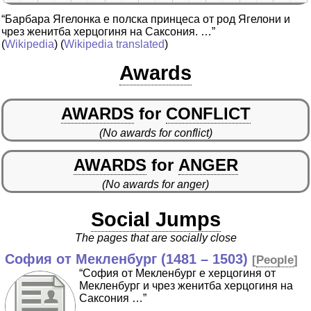
“Барбара Ягелонка е полска принцеса от род Ягелони и
чрез женитба херцогиня на Саксония. …”
(
Wikipedia
) (
Wikipedia translated
)
Awards
AWARDS
for
CONFLICT
(No awards for conflict)
AWARDS
for
ANGER
(No awards for anger)
Social Jumps
The pages that are socially close
София от Мекленбург (1481 – 1503)
[
People
]
“София от Мекленбург е херцогиня от
Мекленбург и чрез женитба херцогиня на
Саксония …”