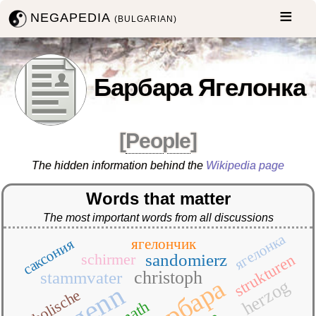
NEGAPEDIA
(BULGARIAN)
Барбара Ягелонка
[
People
]
The hidden information behind the
Wikipedia page
Words that matter
The most important words from all discussions
ягелонка
саксония
ягелончик
schirmer
sandomierz
strukturen
christoph
stammvater
барбара
herzog
langenn
katholische