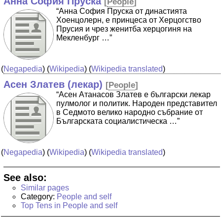
Анна София Пруска
[
People
]
“Анна София Пруска от династията
Хоенцолерн, е принцеса от Херцогство
Прусия и чрез женитба херцогиня на
Мекленбург …”
(
Negapedia
) (
Wikipedia
) (
Wikipedia translated
)
Асен Златев (лекар)
[
People
]
“Асен Атанасов Златев е български лекар
пулмолог и политик. Народен представител
в Седмото велико народно събрание от
Българската социалистическа …”
(
Negapedia
) (
Wikipedia
) (
Wikipedia translated
)
See also:
Similar pages
Category:
People and self
Top Tens in People and self