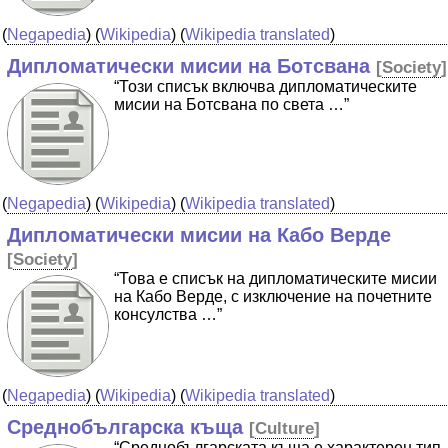
(
Negapedia
) (
Wikipedia
) (
Wikipedia translated
)
Дипломатически мисии на Ботсвана
[
Society
]
“Този списък включва дипломатическите
мисии на Ботсвана по света …”
(
Negapedia
) (
Wikipedia
) (
Wikipedia translated
)
Дипломатически мисии на Кабо Верде
[
Society
]
“Това е списък на дипломатическите мисии
на Кабо Верде, с изключение на почетните
консулства …”
(
Negapedia
) (
Wikipedia
) (
Wikipedia translated
)
Среднобългарска къща
[
Culture
]
“Среднобългарската къща е характерен тип