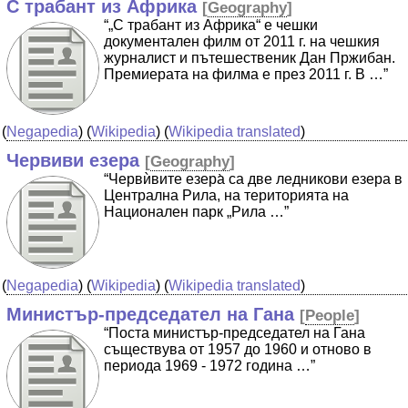
С трабант из Африка
[
Geography
]
“„С трабант из Африка“ е чешки
документален филм от 2011 г. на чешкия
журналист и пътешественик Дан Пржибан.
Премиерата на филма е през 2011 г. В …”
(
Negapedia
) (
Wikipedia
) (
Wikipedia translated
)
Червиви езера
[
Geography
]
“Червѝвите езера̀ са две ледникови езера в
Централна Рила, на територията на
Национален парк „Рила …”
(
Negapedia
) (
Wikipedia
) (
Wikipedia translated
)
Министър-председател на Гана
[
People
]
“Поста министър-председател на Гана
съществува от 1957 до 1960 и отново в
периода 1969 - 1972 година …”