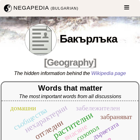
NEGAPEDIA
(BULGARIAN)
Бакърлъка
[
Geography
]
The hidden information behind the
Wikipedia page
Words that matter
The most important words from all discussions
нехарактерни
забележителен
домашни
съобщества
растителни
забраняват
отгледни
дърветата
внасяне
созопол