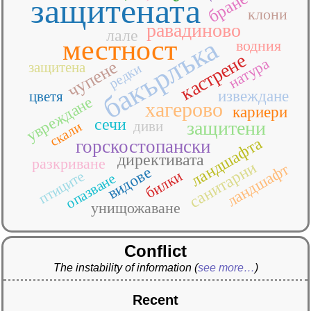
бране
защитената
клони
равадиново
лале
бакърлъка
местност
водния
кастрене
натура
чупене
защитена
редки
извеждане
цветя
увреждане
хагерово
кариери
сечи
защитени
диви
скали
ландшафта
горскостопански
директивата
разкриване
санитарни
ландшафт
видове
билки
птиците
опазване
унищожаване
Conflict
The instability of information
(
see more…
)
Recent