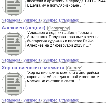
писатели и архитекти в периода 1903 – 1944
г. Целта му е популяризиране …”
(
Negapedia
) (
Wikipedia
) (
Wikipedia translated
)
Алексиев (ледник)
[
Geography
]
“Алексиев е ледник на Земя Греъм в
Антарктика. Получава това име в чест на
българския художник и писател Райко
Алексиев на 27 февруари 2013 г …”
(
Negapedia
) (
Wikipedia
) (
Wikipedia translated
)
Хор на виенските момчета
[
Culture
]
“Хор на виенските момчета e австрийски
хоров ансамбъл, един от най-известните
момчешки състави в света …”
(
Negapedia
) (
Wikipedia
) (
Wikipedia translated
)