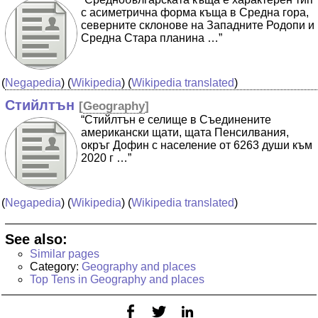
с асиметрична форма къща в Средна гора,
северните склонове на Западните Родопи и
Средна Стара планина …”
(
Negapedia
) (
Wikipedia
) (
Wikipedia translated
)
Стийлтън
[
Geography
]
“Стийлтън е селище в Съединените
американски щати, щата Пенсилвания,
окръг Дофин с население от 6263 души към
2020 г …”
(
Negapedia
) (
Wikipedia
) (
Wikipedia translated
)
See also:
Similar pages
Category:
Geography and places
Top Tens in Geography and places