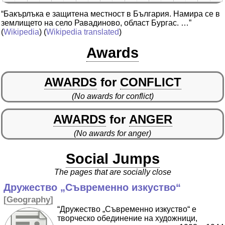
“Бакърлъка е защитена местност в България. Намира се в
землището на село Равадиново, област Бургас. …”
(
Wikipedia
) (
Wikipedia translated
)
Awards
AWARDS
for
CONFLICT
(No awards for conflict)
AWARDS
for
ANGER
(No awards for anger)
Social Jumps
The pages that are socially close
Дружество „Съвременно изкуство“
[
Geography
]
“Дружество „Съвременно изкуство“ е
творческо обединение на художници,