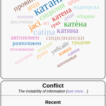
катания
провинция
ячи
сицилия
надморска
катена
ачи
община
външни
jaci
височина
град
катѐна
aci
катина
catina
сицилиански
автономен
градове
уебсайт
италия
разположен
южна
catena
италиански
души
категория
източници
Conflict
The instability of information
(
see more…
)
Recent