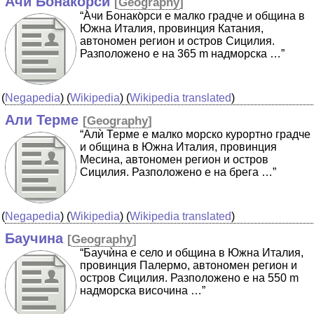
Ачи Бонакорси
[
Geography
]
“А̀чи Бонако̀рси е малко градче и община в
Южна Италия, провинция Катания,
автономен регион и остров Сицилия.
Разположено е на 365 m надморска …”
(
Negapedia
) (
Wikipedia
) (
Wikipedia translated
)
Али Терме
[
Geography
]
“Алѝ Терме е малко морско курортно градче
и община в Южна Италия, провинция
Месина, автономен регион и остров
Сицилия. Разположено е на брега …”
(
Negapedia
) (
Wikipedia
) (
Wikipedia translated
)
Баучина
[
Geography
]
“Баучѝна е село и община в Южна Италия,
провинция Палермо, автономен регион и
остров Сицилия. Разположено е на 550 m
надморска височина …”