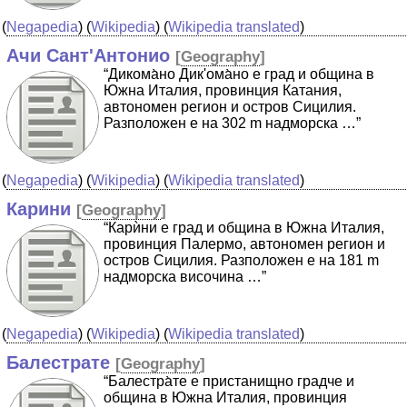
(
Negapedia
) (
Wikipedia
) (
Wikipedia translated
)
Ачи Сант'Антонио
[
Geography
]
“Дикома̀но Дик'ома̀но е град и община в
Южна Италия, провинция Катания,
автономен регион и остров Сицилия.
Разположен е на 302 m надморска …”
(
Negapedia
) (
Wikipedia
) (
Wikipedia translated
)
Карини
[
Geography
]
“Карѝни е град и община в Южна Италия,
провинция Палермо, автономен регион и
остров Сицилия. Разположен е на 181 m
надморска височина …”
(
Negapedia
) (
Wikipedia
) (
Wikipedia translated
)
Балестрате
[
Geography
]
“Балестра̀те е пристанищно градче и
община в Южна Италия, провинция