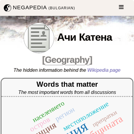
NEGAPEDIA
(BULGARIAN)
Ачи Катена
[
Geography
]
The hidden information behind the
Wikipedia page
Words that matter
The most important words from all discussions
населението
местоположение
регион
препратки
общината
остров