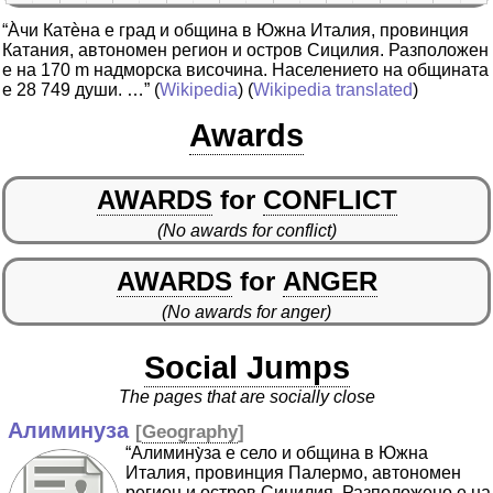
“А̀чи Катѐна е град и община в Южна Италия, провинция
Катания, автономен регион и остров Сицилия. Разположен
е на 170 m надморска височина. Населението на общината
е 28 749 души. …”
(
Wikipedia
) (
Wikipedia translated
)
Awards
AWARDS
for
CONFLICT
(No awards for conflict)
AWARDS
for
ANGER
(No awards for anger)
Social Jumps
The pages that are socially close
Алиминуза
[
Geography
]
“Алимину̀за е село и община в Южна
Италия, провинция Палермо, автономен
регион и остров Сицилия. Разположено е на