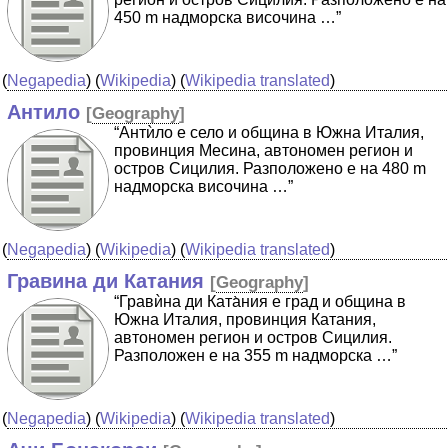
450 m надморска височина …”
(
Negapedia
) (
Wikipedia
) (
Wikipedia translated
)
Антило
[
Geography
]
“Антѝло е село и община в Южна Италия,
провинция Месина, автономен регион и
остров Сицилия. Разположено е на 480 m
надморска височина …”
(
Negapedia
) (
Wikipedia
) (
Wikipedia translated
)
Гравина ди Катания
[
Geography
]
“Гравѝна ди Ката̀ния е град и община в
Южна Италия, провинция Катания,
автономен регион и остров Сицилия.
Разположен е на 355 m надморска …”
(
Negapedia
) (
Wikipedia
) (
Wikipedia translated
)