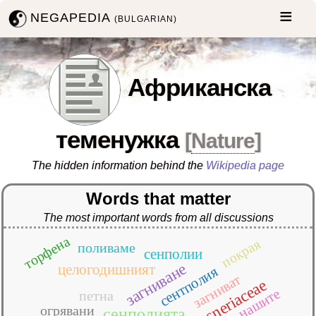
NEGAPEDIA
(BULGARIAN)
Африканска
теменужка
[
Nature
]
The hidden information behind the
Wikipedia page
Words that matter
The most important words from all discussions
торфена
покрая
поливаме
сенполии
загниване
целогодишният
сентполия
загниват
gesneriaceae
нашите
петна
огрявани
сенполията