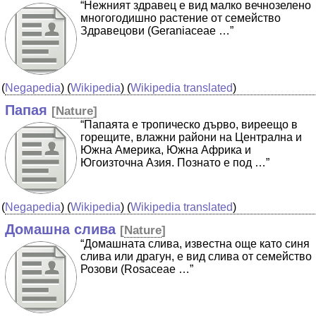
“Нежният здравец е вид малко вечнозелено
многогодишно растение от семейство
Здравецови (Geraniaceae …”
(
Negapedia
) (
Wikipedia
) (
Wikipedia translated
)
Папая
[
Nature
]
“Папаята е тропическо дърво, виреещо в
горещите, влажни райони на Централна и
Южна Америка, Южна Африка и
Югоизточна Азия. Познато е под …”
(
Negapedia
) (
Wikipedia
) (
Wikipedia translated
)
Домашна слива
[
Nature
]
“Домашната слива, известна още като синя
слива или драгун, е вид слива от семейство
Розови (Rosaceae …”