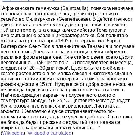
“Африканската теменужка (Saintpaulia), понякога наричана
сенполия или сентполия, е род тревисти растения от
семейство Силиврякови (Gesneriaceae). В действителност
единствената прилика между двете растения е в името,
тъй като теменугата спада към семейство Теменугови и
има съвършено различни характеристики. Сенполията е
открита за пръв път през 1892 г. от германския барон
Валтер фон Сент-Пол в планините на Танзания и получава
неговото име. Днес са познати стотици нейни хибриди с
различна форма и цветове. Тя е стайно цвете, което цъфти
целогодишно – най-често по 2 – 3 последователни месеца,
следвани от 20 – 30 дни покой. Цъфтежът е по-обилен,
когато растението е в по-малка саксия и изглежда сякаш е
на тясно – оптималният размер на саксиите за повечето
разновидности е 15 cm. Нуждае се от добра осветеност, но
не бива да бъде излагано на пряка слънчева светлина.
Най-подходящият вариант е полусенчесто място с
температура между 15 и 25 °С. Цветовете могат да бъдат
бели, розови, пурпурни, сини, виолетови. Листата са
мъхести. Желателно е да се отстраняват често по-
голямата част от тях, за да се улесни цъфтежа. Също така
не бива да бъдат пръскани с вода, тъй като тогава се
покриват с кафеникави петна и загниват. …”
(
Wikipedia
) (
Wikipedia translated
)