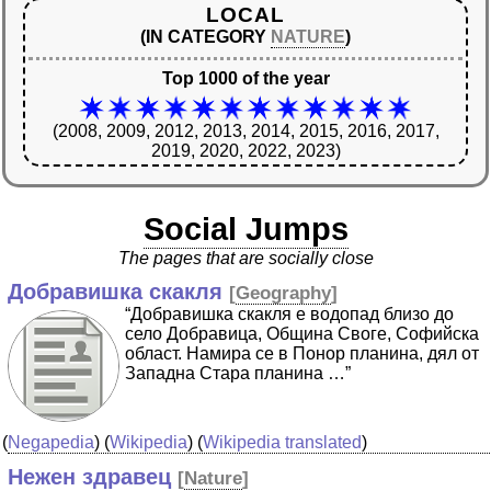
LOCAL
(IN CATEGORY
NATURE
)
Top 1000 of the year
(2008, 2009, 2012, 2013, 2014, 2015, 2016, 2017,
2019, 2020, 2022, 2023)
Social Jumps
The pages that are socially close
Добравишка скакля
[
Geography
]
“Добравишка скакля е водопад близо до
село Добравица, Община Своге, Софийска
област. Намира се в Понор планина, дял от
Западна Стара планина …”
(
Negapedia
) (
Wikipedia
) (
Wikipedia translated
)
Нежен здравец
[
Nature
]