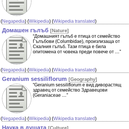
(
Negapedia
) (
Wikipedia
) (
Wikipedia translated
)
Домашен гълъб
[
Nature
]
“Домашният гълъб е птица от семейство
Гълъбови (Columbidae), произлизаща от
Скалния гълъб. Тази птица е била
опитомена от човека преди повече от …”
(
Negapedia
) (
Wikipedia
) (
Wikipedia translated
)
Geranium sessiliflorum
[
Geography
]
“Geranium sessiliflorum е вид диворастящ
здравец от семейство Здравецови
(Geraniaceae …”
(
Negapedia
) (
Wikipedia
) (
Wikipedia translated
)
Наука в душата
[
Culture
]