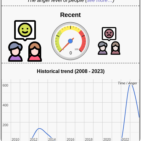
The anger level of people
(
see more…
)
Recent
0
100
0
Historical trend (2008 - 2023)
Time / Anger
Time / Anger
600
600
400
400
200
200
2010
2010
2012
2012
2014
2014
2016
2016
2018
2018
2020
2020
2022
2022