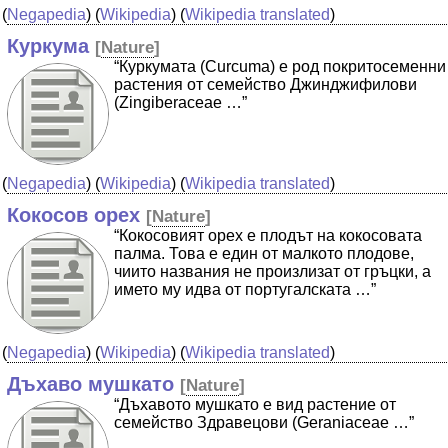
(
Negapedia
) (
Wikipedia
) (
Wikipedia translated
)
Куркума
[
Nature
]
“Куркумата (Curcuma) е род покритосеменни
растения от семейство Джинджифилови
(Zingiberaceae …”
(
Negapedia
) (
Wikipedia
) (
Wikipedia translated
)
Кокосов орех
[
Nature
]
“Кокосовият орех е плодът на кокосовата
палма. Това е един от малкото плодове,
чиито названия не произлизат от гръцки, а
името му идва от португалската …”
(
Negapedia
) (
Wikipedia
) (
Wikipedia translated
)
Дъхаво мушкато
[
Nature
]
“Дъхавото мушкато е вид растение от
семейство Здравецови (Geraniaceae …”