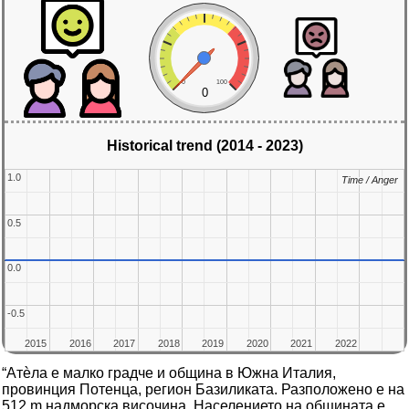
0
100
0
Historical trend (2014 - 2023)
1.0
1.0
Time / Anger
Time / Anger
0.5
0.5
0.0
0.0
-0.5
-0.5
2015
2015
2016
2016
2017
2017
2018
2018
2019
2019
2020
2020
2021
2021
2022
2022
“Атѐла е малко градче и община в Южна Италия,
провинция Потенца, регион Базиликата. Разположено е на
512 m надморска височина. Населението на общината е