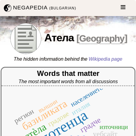
NEGAPEDIA
(BULGARIAN)
Атела
[
Geography
]
The hidden information behind the
Wikipedia page
Words that matter
The most important words from all discussions
населението
базиликата
външни
италия
потенца
регион
градове
градче
атѐла
източници
уебсайт