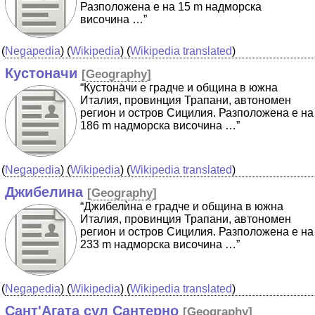
Разположена е на 15 m надморска
височина …”
(
Negapedia
) (
Wikipedia
) (
Wikipedia translated
)
Кустоначи
[
Geography
]
“Кустона̀чи е градче и община в южна
Италия, провинция Трапани, автономен
регион и остров Сицилия. Разположена е на
186 m надморска височина …”
(
Negapedia
) (
Wikipedia
) (
Wikipedia translated
)
Джибелина
[
Geography
]
“Джибелѝна е градче и община в южна
Италия, провинция Трапани, автономен
регион и остров Сицилия. Разположена е на
233 m надморска височина …”
(
Negapedia
) (
Wikipedia
) (
Wikipedia translated
)
Сант'Агата сул Сантерно
[
Geography
]