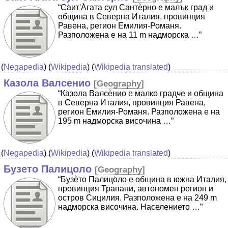
“Cа̀ит'А̀гата сул Сантѐрно е малък град и
община в Северна Италия, провинция
Равена, регион Емилия-Романя.
Разположена е на 11 m надморска …”
(
Negapedia
) (
Wikipedia
) (
Wikipedia translated
)
Казола Валсенио
[
Geography
]
“Ка̀зола Валсѐнио е малко градче и община
в Северна Италия, провинция Равена,
регион Емилия-Романя. Разположена е на
195 m надморска височина …”
(
Negapedia
) (
Wikipedia
) (
Wikipedia translated
)
Бузето Палицоло
[
Geography
]
“Бузѐто Палицо̀ло е община в южна Италия,
провинция Трапани, автономен регион и
остров Сицилия. Разположена е на 249 m
надморска височина. Населението …”