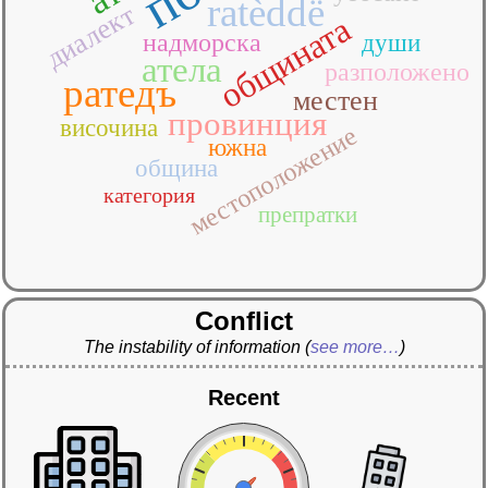
ratèddë
диалект
общината
надморска
души
атела
разположено
ратедъ
местен
провинция
височина
местоположение
южна
община
категория
препратки
Conflict
The instability of information
(
see more…
)
Recent