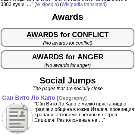
3883 души. …”
(
Wikipedia
) (
Wikipedia translated
)
Awards
AWARDS
for
CONFLICT
(No awards for conflict)
AWARDS
for
ANGER
(No awards for anger)
Social Jumps
The pages that are socially close
Сан Вито Ло Капо
[
Geography
]
“Са̀н Вѝто Ло Ка̀по е малко пристанищно
градче и община в южна Италия, провинция
Трапани, автономен регион и остров
Сицилия. Разположена е на …”