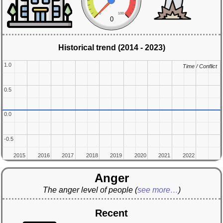
0
100
0
Historical trend (2014 - 2023)
1.0
1.0
Time / Conflict
Time / Conflict
0.5
0.5
0.0
0.0
-0.5
-0.5
2015
2015
2016
2016
2017
2017
2018
2018
2019
2019
2020
2020
2021
2021
2022
2022
Anger
The anger level of people
(
see more…
)
Recent