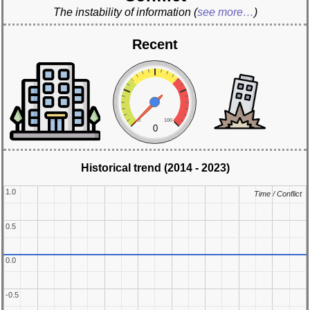
The instability of information
(
see more…
)
Recent
0
100
0
Historical trend (2014 - 2023)
1.0
1.0
Time / Conflict
Time / Conflict
0.5
0.5
0.0
0.0
-0.5
-0.5