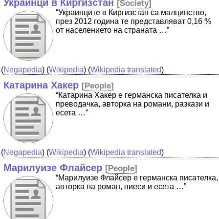
Украинци в Киргизстан
[
Society
]
“Украинците в Киргизстан са малцинство,
през 2012 година те представляват 0,16 %
от населението на страната …”
(
Negapedia
) (
Wikipedia
) (
Wikipedia translated
)
Катарина Хакер
[
People
]
“Катарина Хакер е германска писателка и
преводачка, авторка на романи, разкази и
есета …”
(
Negapedia
) (
Wikipedia
) (
Wikipedia translated
)
Марилуизе Флайсер
[
People
]
“Марилуизе Флайсер е германска писателка,
авторка на роман, пиеси и есета …”