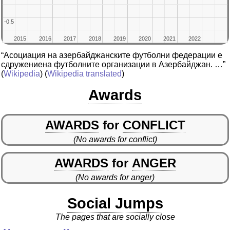
-0.5
-0.5
2015
2015
2016
2016
2017
2017
2018
2018
2019
2019
2020
2020
2021
2021
2022
2022
“Асоциация на азербайджанските футболни федерации е
сдружениена футболните организации в Азербайджан. …”
(
Wikipedia
) (
Wikipedia translated
)
Awards
AWARDS
for
CONFLICT
(No awards for conflict)
AWARDS
for
ANGER
(No awards for anger)
Social Jumps
The pages that are socially close