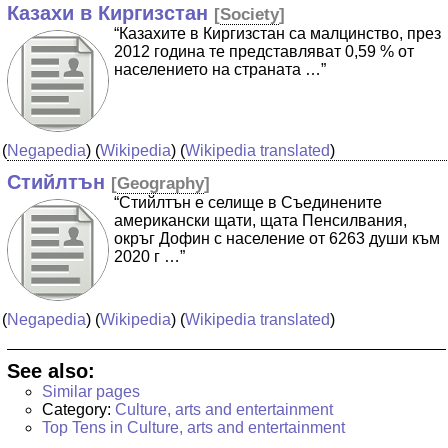
Казахи в Киргизстан
[
Society
]
“Казахите в Киргизстан са малцинство, през
2012 година те представляват 0,59 % от
населението на страната …”
(
Negapedia
) (
Wikipedia
) (
Wikipedia translated
)
Стийлтън
[
Geography
]
“Стийлтън е селище в Съединените
американски щати, щата Пенсилвания,
окръг Дофин с население от 6263 души към
2020 г …”
(
Negapedia
) (
Wikipedia
) (
Wikipedia translated
)
See also:
Similar pages
Category:
Culture, arts and entertainment
Top Tens in Culture, arts and entertainment