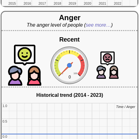
2015
2015
2016
2016
2017
2017
2018
2018
2019
2019
2020
2020
2021
2021
2022
2022
Anger
The anger level of people
(
see more…
)
Recent
0
100
0
Historical trend (2014 - 2023)
1.0
1.0
Time / Anger
Time / Anger
0.5
0.5
0.0
0.0