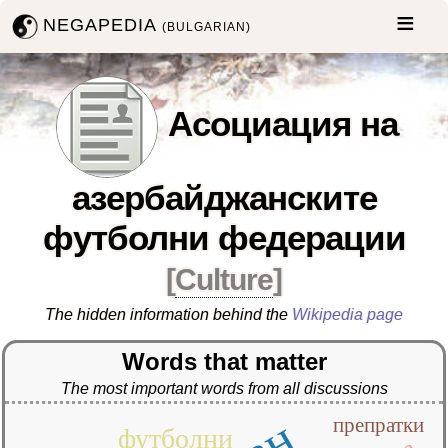
NEGAPEDIA
(BULGARIAN)
Асоциация на
азербайджанските
футболни федерации
[
Culture
]
The hidden information behind the
Wikipedia page
Words that matter
The most important words from all discussions
препратки
футболни