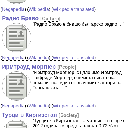
(
Negapedia
) (
Wikipedia
) (
Wikipedia translated
)
Радио Браво
[
Culture
]
“Радио Браво е бившо българско радио …”
(
Negapedia
) (
Wikipedia
) (
Wikipedia translated
)
Ирмтрауд Моргнер
[
People
]
“Ирмтрауд Моргнер, с цяло име Ирмтрауд
Елфриде Моргнер, е немска писателка,
романистка, един от значимите автори на
Германската …”
(
Negapedia
) (
Wikipedia
) (
Wikipedia translated
)
Турци в Киргизстан
[
Society
]
“Турците в Киргизстан са малцинство, през
2012 година те представляват 0,72 % от