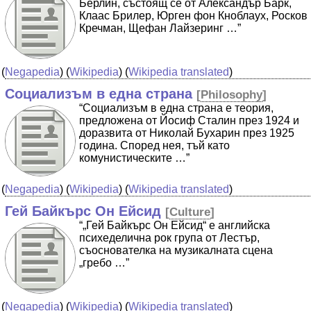
Берлин, състоящ се от Александър Барк,
Клаас Брилер, Юрген фон Кноблаух, Росков
Кречман, Щефан Лайзеринг …”
(
Negapedia
) (
Wikipedia
) (
Wikipedia translated
)
Социализъм в една страна
[
Philosophy
]
“Социализъм в една страна е теория,
предложена от Йосиф Сталин през 1924 и
доразвита от Николай Бухарин през 1925
година. Според нея, тъй като
комунистическите …”
(
Negapedia
) (
Wikipedia
) (
Wikipedia translated
)
Гей Байкърс Он Ейсид
[
Culture
]
“„Гей Байкърс Он Ейсид“ е английска
психеделична рок група от Лестър,
съоснователка на музикалната сцена
„гребо …”
(
Negapedia
) (
Wikipedia
) (
Wikipedia translated
)