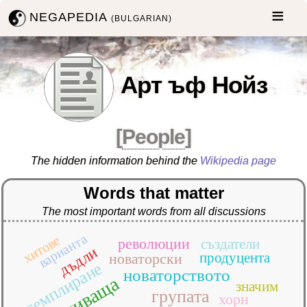
NEGAPEDIA
(BULGARIAN)
Арт ъф Нойз
[
People
]
The hidden information behind the
Wikipedia page
Words that matter
The most important words from all discussions
варианта
хитове
революции
създатели
дъдли
продуцента
новаторски
семплиране
новаторството
размиваща
значим
групата
хорн