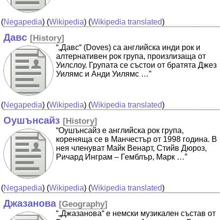
(
Negapedia
) (
Wikipedia
) (
Wikipedia translated
)
Давс
[
History
]
“„Давс“ (Doves) са английска инди рок и
алтернативен рок група, произлизаща от
Уилслоу. Групата се състои от братята Джез
Уилямс и Анди Уилямс …”
(
Negapedia
) (
Wikipedia
) (
Wikipedia translated
)
Оушънсайз
[
History
]
“Оушънсайз е английска рок група,
кореняща се в Манчестър от 1998 година. В
нея членуват Майк Венарт, Стийв Дюроз,
Ричард Инграм – Гемблър, Марк …”
(
Negapedia
) (
Wikipedia
) (
Wikipedia translated
)
Джазанова
[
Geography
]
“„Джазанова“ е немски музикален състав от