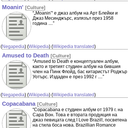
Moanin'
[
Culture
]
“„Moanin'“ е джаз албум на Арт Блейки и
Джаз Месинджърс, излязъл през 1958
година …”
(
Negapedia
) (
Wikipedia
) (
Wikipedia translated
)
Amused to Death
[
Culture
]
“Amused to Death е концептуален албум,
както и третият студиен албум на бившия
член на Пинк Флойд, бас китаристът Роджър
Уотърс. Издаден е през 1992 г …”
(
Negapedia
) (
Wikipedia
) (
Wikipedia translated
)
Copacabana
[
Culture
]
“Copacabana е студиен албум от 1979 г. на
Сара Вон. Това е втората продукция на
джаз певицата след I Love Brazil!, посветена
на стила боса нова. Brazillian Romance