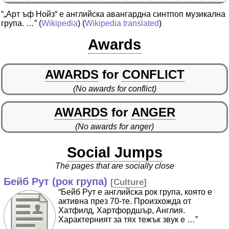
“„Арт ъф Нойз“ е английска авангардна синтпоп музикална
група. …”
(
Wikipedia
) (
Wikipedia translated
)
Awards
AWARDS
for
CONFLICT
(No awards for conflict)
AWARDS
for
ANGER
(No awards for anger)
Social Jumps
The pages that are socially close
Бейб Рут (рок група)
[
Culture
]
“Бейб Рут е английска рок група, която е
активна през 70-те. Произхожда от
Хатфилд, Хартфордшър, Англия.
Характерният за тях тежък звук е …”