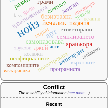
грами
синтпоп
инженера
ланган
вдъхновенията
gunn
тревор
kiss
безизразна
печатни
нойз
йечалик
издания
морли
етикетирани
арт
семплирането
самоназовава
аранжора
анти
джей
звукови
цифрово
авангардна
новаторската
колажи
неофициалните
върховите
композициите
програмиста
електроника
Conflict
The instability of information
(
see more…
)
Recent