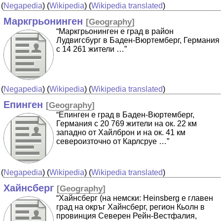
(
Negapedia
) (
Wikipedia
) (
Wikipedia translated
)
Маркгрьонинген
[
Geography
]
“Маркгрьонинген е град в район
Лудвигсбург в Баден-Вюртемберг, Германия
с 14 261 жители …”
(
Negapedia
) (
Wikipedia
) (
Wikipedia translated
)
Епинген
[
Geography
]
“Епинген е град в Баден-Вюртемберг,
Германия с 20 769 жители на ок. 22 км
западно от Хайлброн и на ок. 41 км
североизточно от Карлсруе …”
(
Negapedia
) (
Wikipedia
) (
Wikipedia translated
)
Хайнсберг
[
Geography
]
“Хайнсберг (на немски: Heinsberg е главен
град на окръг Хайнсберг, регион Кьолн в
провинция Северен Рейн-Вестфалия,