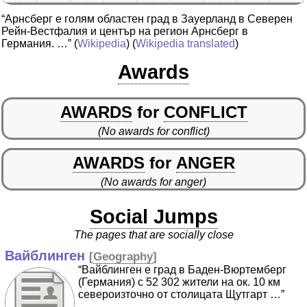
“Арнсберг е голям областен град в Зауерланд в Северен
Рейн-Вестфалия и център на регион Арнсберг в
Германия. …”
(
Wikipedia
) (
Wikipedia translated
)
Awards
AWARDS
for
CONFLICT
(No awards for conflict)
AWARDS
for
ANGER
(No awards for anger)
Social Jumps
The pages that are socially close
Вайблинген
[
Geography
]
“Вайблинген е град в Баден-Вюртемберг
(Германия) с 52 302 жители на ок. 10 км
североизточно от столицата Щутгарт …”