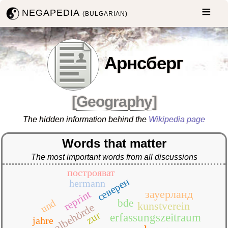
NEGAPEDIA
(BULGARIAN)
Арнсберг
[
Geography
]
The hidden information behind the
Wikipedia page
Words that matter
The most important words from all discussions
построяват
северен
hermann
зауерланд
reprint
und
bde
kunstverein
denkmalbehörde
zur
erfassungszeitraum
jahre