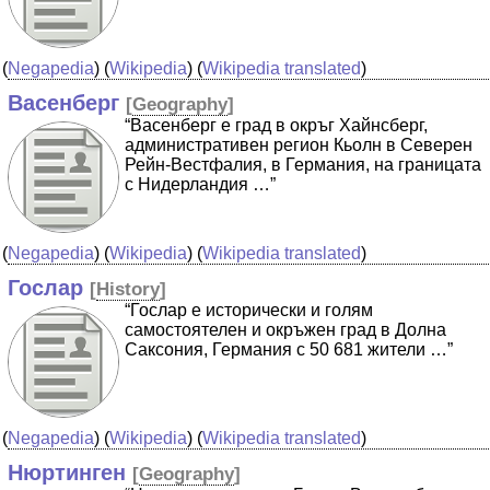
(
Negapedia
) (
Wikipedia
) (
Wikipedia translated
)
Васенберг
[
Geography
]
“Васенберг е град в окръг Хайнсберг,
административен регион Кьолн в Северен
Рейн-Вестфалия, в Германия, на границата
с Нидерландия …”
(
Negapedia
) (
Wikipedia
) (
Wikipedia translated
)
Гослар
[
History
]
“Гослар е исторически и голям
самостоятелен и окръжен град в Долна
Саксония, Германия с 50 681 жители …”
(
Negapedia
) (
Wikipedia
) (
Wikipedia translated
)
Нюртинген
[
Geography
]