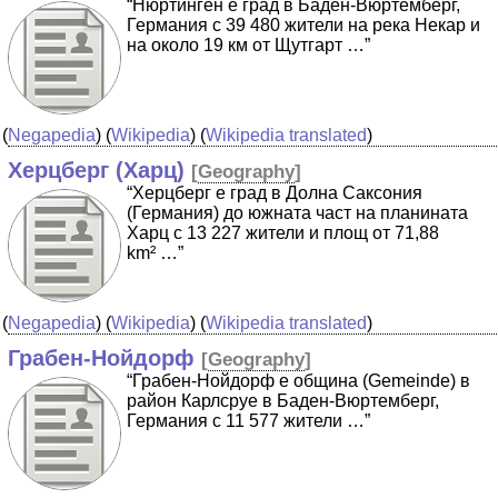
“Нюртинген е град в Баден-Вюртемберг,
Германия с 39 480 жители на река Некар и
на около 19 км от Щутгарт …”
(
Negapedia
) (
Wikipedia
) (
Wikipedia translated
)
Херцберг (Харц)
[
Geography
]
“Херцберг е град в Долна Саксония
(Германия) до южната част на планината
Харц с 13 227 жители и площ от 71,88
km² …”
(
Negapedia
) (
Wikipedia
) (
Wikipedia translated
)
Грабен-Нойдорф
[
Geography
]
“Грабен-Нойдорф е община (Gemeinde) в
район Карлсруе в Баден-Вюртемберг,
Германия с 11 577 жители …”