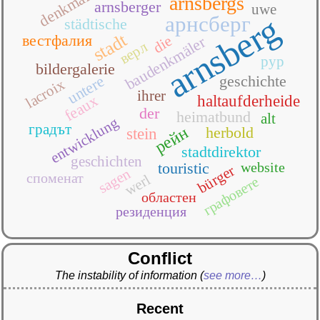
arnsbergs
arnsberger
uwe
arnsberg
арнсберг
städtische
stadt
вестфалия
die
baudenkmäler
верл
рур
bildergalerie
untere
geschichte
lacroix
ihrer
feaux
haltaufderheide
der
heimatbund
alt
entwicklung
градът
рейн
herbold
stein
stadtdirektor
geschichten
touristic
website
bürger
sagen
споменат
werl
графовете
областен
резиденция
Conflict
The instability of information
(
see more…
)
Recent