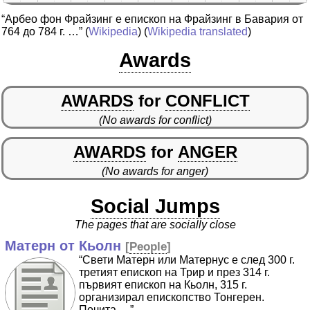
“Арбео фон Фрайзинг е епископ на Фрайзинг в Бавария от
764 до 784 г. …”
(
Wikipedia
) (
Wikipedia translated
)
Awards
AWARDS
for
CONFLICT
(No awards for conflict)
AWARDS
for
ANGER
(No awards for anger)
Social Jumps
The pages that are socially close
Матерн от Кьолн
[
People
]
“Свети Матерн или Матернус е след 300 г.
третият епископ на Трир и през 314 г.
първият епископ на Кьолн, 315 г.
организирал епископство Тонгерен.
Почита …”