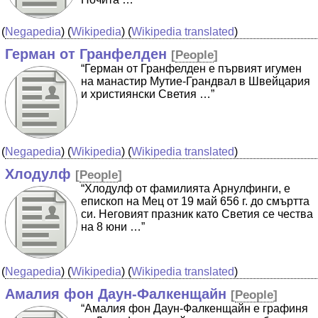
(
Negapedia
) (
Wikipedia
) (
Wikipedia translated
)
Герман от Гранфелден
[
People
]
“Герман от Гранфелден е първият игумен
на манастир Мутие-Грандвал в Швейцария
и християнски Светия …”
(
Negapedia
) (
Wikipedia
) (
Wikipedia translated
)
Хлодулф
[
People
]
“Хлодулф от фамилията Арнулфинги, е
епископ на Мец от 19 май 656 г. до смъртта
си. Неговият празник като Светия се чества
на 8 юни …”
(
Negapedia
) (
Wikipedia
) (
Wikipedia translated
)
Амалия фон Даун-Фалкенщайн
[
People
]
“Амалия фон Даун-Фалкенщайн е графиня