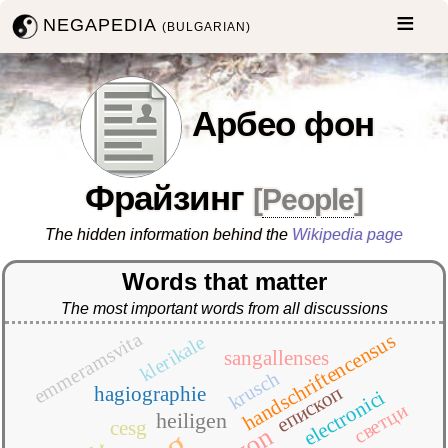
NEGAPEDIA
(BULGARIAN)
Арбео фон
Фрайзинг
[
People
]
The hidden information behind the
Wikipedia page
Words that matter
The most important words from all discussions
emmeramsvita
handschriftencensus
klerikale
sangallenses
krusch
епископ
hagiographie
electronici
светци
heiligen
cesg
von