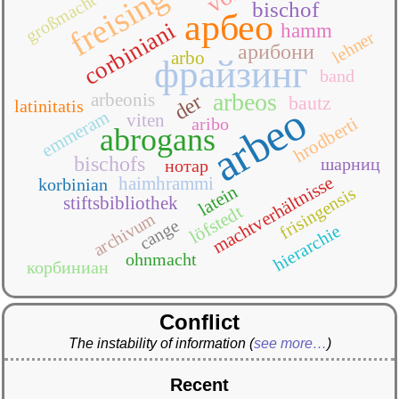
freising
großmacht
bischof
арбео
corbiniani
hamm
lehner
арибони
arbo
фрайзинг
band
arbeos
arbeonis
der
bautz
latinitatis
arbeo
emmeram
viten
hrodberti
aribo
abrogans
bischofs
шарниц
нотар
machtverhältnisse
haimhrammi
korbinian
latein
frisingensis
stiftsbibliothek
löfstedt
archivum
cange
hierarchie
ohnmacht
корбиниан
Conflict
The instability of information
(
see more…
)
Recent