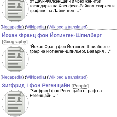
от Даун-Фалкенщайн и чрез женитби
господарка на Хоенфелс-Райполтскирхен и
графиня на Лайнинген …”
(
Negapedia
) (
Wikipedia
) (
Wikipedia translated
)
Йохан Франц фон Йотинген-Шпилберг
[
Geography
]
“Йохан Франц фон Йотинген-Шпилберг е
граф на Йотинген-Шпилберг, Бавария …”
(
Negapedia
) (
Wikipedia
) (
Wikipedia translated
)
Зигфрид I фон Регенщайн
[
People
]
“Зигфрид I фон Регенщайн е граф на
Регенщайн …”