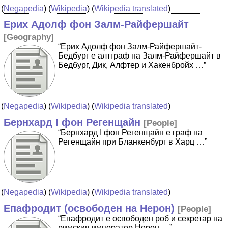
(
Negapedia
) (
Wikipedia
) (
Wikipedia translated
)
Ерих Адолф фон Залм-Райфершайт
[
Geography
]
“Ерих Адолф фон Залм-Райфершайт-
Бедбург е алтграф на Залм-Райфершайт в
Бедбург, Дик, Алфтер и Хакенбройх …”
(
Negapedia
) (
Wikipedia
) (
Wikipedia translated
)
Бернхард I фон Регенщайн
[
People
]
“Бернхард I фон Регенщайн е граф на
Регенщайн при Бланкенбург в Харц …”
(
Negapedia
) (
Wikipedia
) (
Wikipedia translated
)
Епафродит (освободен на Нерон)
[
People
]
“Епафродит е освободен роб и секретар на
римския император Нерон …”