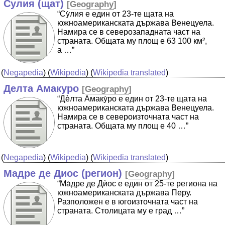
Сулия (щат)
[
Geography
]
“Су̀лия е един от 23-те щата на
южноамериканската държава Венецуела.
Намира се в северозападната част на
страната. Общата му площ е 63 100 км²,
а …”
(
Negapedia
) (
Wikipedia
) (
Wikipedia translated
)
Делта Амакуро
[
Geography
]
“Дѐлта Амаку̀ро е един от 23-те щата на
южноамериканската държава Венецуела.
Намира се в североизточната част на
страната. Общата му площ е 40 …”
(
Negapedia
) (
Wikipedia
) (
Wikipedia translated
)
Мадре де Диос (регион)
[
Geography
]
“Ма̀дре де Дѝос е един от 25-те региона на
южноамериканската държава Перу.
Разположен е в югоизточната част на
страната. Столицата му е град …”