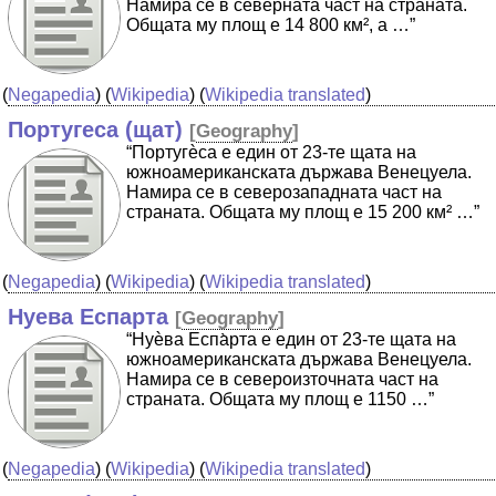
Намира се в северната част на страната.
Общата му площ е 14 800 км², а …”
(
Negapedia
) (
Wikipedia
) (
Wikipedia translated
)
Португеса (щат)
[
Geography
]
“Португѐса е един от 23-те щата на
южноамериканската държава Венецуела.
Намира се в северозападната част на
страната. Общата му площ е 15 200 км² …”
(
Negapedia
) (
Wikipedia
) (
Wikipedia translated
)
Нуева Еспарта
[
Geography
]
“Нуѐва Еспа̀рта е един от 23-те щата на
южноамериканската държава Венецуела.
Намира се в североизточната част на
страната. Общата му площ е 1150 …”
(
Negapedia
) (
Wikipedia
) (
Wikipedia translated
)