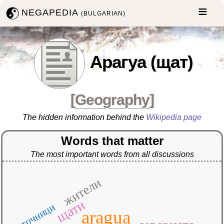
NEGAPEDIA
(BULGARIAN)
Арагуа (щат)
[
Geography
]
The hidden information behind the
Wikipedia page
Words that matter
The most important words from all discussions
жители
щати
източници
aragua