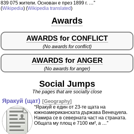
839 075 жители. Основан е през 1899 г. …”
(
Wikipedia
) (
Wikipedia translated
)
Awards
AWARDS
for
CONFLICT
(No awards for conflict)
AWARDS
for
ANGER
(No awards for anger)
Social Jumps
The pages that are socially close
Яракуй (щат)
[
Geography
]
“Яракуй е един от 23-те щата на
южноамериканската държава Венецуела.
Намира се в северната част на страната.
Общата му площ е 7100 км², а …”