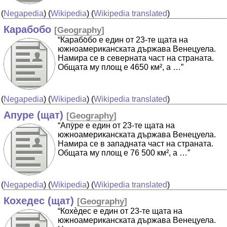
(
Negapedia
) (
Wikipedia
) (
Wikipedia translated
)
Карабобо
[
Geography
]
“Карабо̀бо е един от 23-те щата на
южноамериканската държава Венецуела.
Намира се в северната част на страната.
Общата му площ е 4650 км², а …”
(
Negapedia
) (
Wikipedia
) (
Wikipedia translated
)
Апуре (щат)
[
Geography
]
“Апу̀ре е един от 23-те щата на
южноамериканската държава Венецуела.
Намира се в западната част на страната.
Общата му площ е 76 500 км², а …”
(
Negapedia
) (
Wikipedia
) (
Wikipedia translated
)
Кохедес (щат)
[
Geography
]
“Кохѐдес е един от 23-те щата на
южноамериканската държава Венецуела.