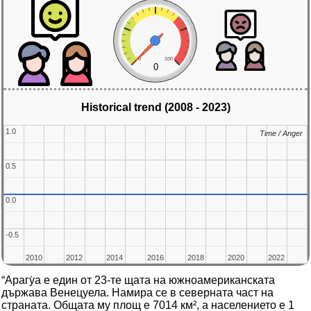
0
100
0
Historical trend (2008 - 2023)
1.0
1.0
Time / Anger
Time / Anger
0.5
0.5
0.0
0.0
-0.5
-0.5
2010
2010
2012
2012
2014
2014
2016
2016
2018
2018
2020
2020
2022
2022
“Арагу̀а е един от 23-те щата на южноамериканската
държава Венецуела. Намира се в северната част на
страната. Общата му площ е 7014 км², а населението е 1