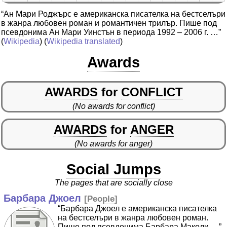
“Ан Мари Роджърс е американска писателка на бестселъри
в жанра любовен роман и романтичен трилър. Пише под
псевдонима Ан Мари Уинстън в периода 1992 – 2006 г. …”
(
Wikipedia
) (
Wikipedia translated
)
Awards
AWARDS
for
CONFLICT
(No awards for conflict)
AWARDS
for
ANGER
(No awards for anger)
Social Jumps
The pages that are socially close
Барбара Джоел
[
People
]
“Барбара Джоел е американска писателка
на бестселъри в жанра любовен роман.
Пише под псевдонима Барбара Маколи …”