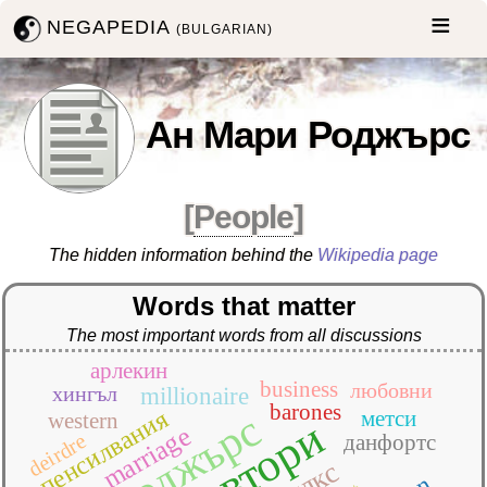
NEGAPEDIA
(BULGARIAN)
Ан Мари Роджърс
[
People
]
The hidden information behind the
Wikipedia page
Words that matter
The most important words from all discussions
арлекин
business
любовни
хингъл
millionaire
barones
пенсилвания
роджърс
метси
western
автори
marriage
deirdre
данфортс