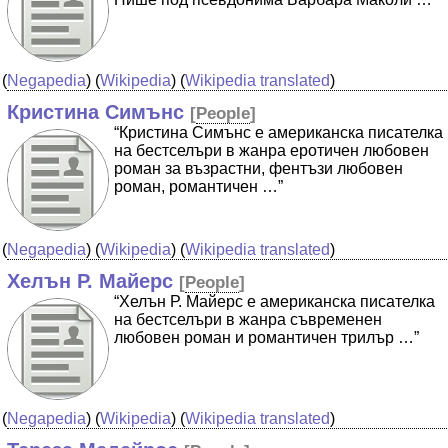
(
Negapedia
) (
Wikipedia
) (
Wikipedia translated
)
Кристина Симънс
[
People
]
“Кристина Симънс е американска писателка
на бестселъри в жанра еротичен любовен
роман за възрастни, фентъзи любовен
роман, романтичен …”
(
Negapedia
) (
Wikipedia
) (
Wikipedia translated
)
Хелън Р. Майерс
[
People
]
“Хелън Р. Майерс е американска писателка
на бестселъри в жанра съвременен
любовен роман и романтичен трилър …”
(
Negapedia
) (
Wikipedia
) (
Wikipedia translated
)