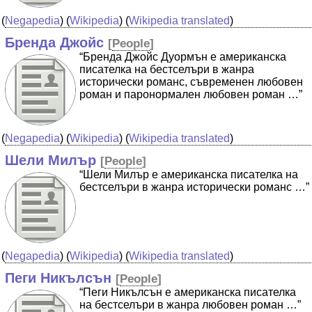
(
Negapedia
) (
Wikipedia
) (
Wikipedia translated
)
Бренда Джойс
[
People
]
“Бренда Джойс Дуормън е американска
писателка на бестселъри в жанра
исторически романс, съвременен любовен
роман и паронормален любовен роман …”
(
Negapedia
) (
Wikipedia
) (
Wikipedia translated
)
Шели Милър
[
People
]
“Шели Милър е американска писателка на
бестселъри в жанра исторически романс …”
(
Negapedia
) (
Wikipedia
) (
Wikipedia translated
)
Пеги Никълсън
[
People
]
“Пеги Никълсън е американска писателка
на бестселъри в жанра любовен роман …”