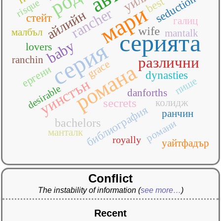
уилкс
seduction
best
risque
мари
rancher
айлийн
стейт
галиц
wife
малбъл
mantalk
серията
baby
серия
lovers
ranchin
различни
grace
романа
ергени
dynasties
пише
уинстън
desirable
danforths
secrets
колидж
библиография
ранчин
bachelors
романи
манталк
royally
уайтфадър
Conflict
The instability of information
(
see more…
)
Recent