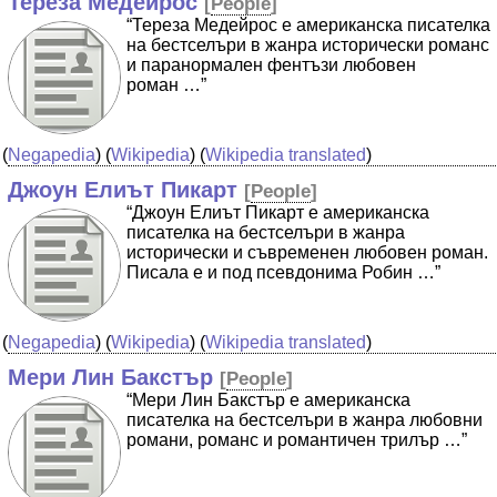
Тереза Медейрос
[
People
]
“Тереза Медейрос е американска писателка
на бестселъри в жанра исторически романс
и паранормален фентъзи любовен
роман …”
(
Negapedia
) (
Wikipedia
) (
Wikipedia translated
)
Джоун Елиът Пикарт
[
People
]
“Джоун Елиът Пикарт е американска
писателка на бестселъри в жанра
исторически и съвременен любовен роман.
Писала е и под псевдонима Робин …”
(
Negapedia
) (
Wikipedia
) (
Wikipedia translated
)
Мери Лин Бакстър
[
People
]
“Мери Лин Бакстър е американска
писателка на бестселъри в жанра любовни
романи, романс и романтичен трилър …”