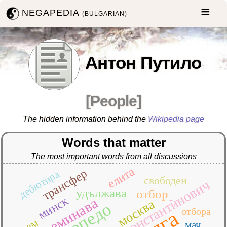
NEGAPEDIA
(BULGARIAN)
Антон Путило
[
People
]
The hidden information behind the
Wikipedia page
Words that matter
The most important words from all discussions
елита
трансфер
дебютира
свободен
константѝнович
удължава
отбор
минск
преминава
москва
торпедо
отбора
мач