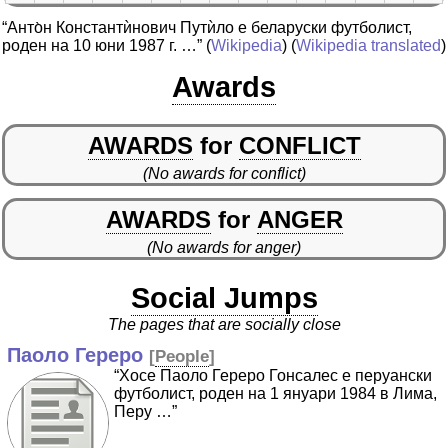
“Анто̀н Константѝнович Путѝло е беларуски футболист,
роден на 10 юни 1987 г. …”
(
Wikipedia
) (
Wikipedia translated
)
Awards
AWARDS
for
CONFLICT
(No awards for conflict)
AWARDS
for
ANGER
(No awards for anger)
Social Jumps
The pages that are socially close
Паоло Гереро
[
People
]
“Хосе Паоло Гереро Гонсалес е перуански
футболист, роден на 1 януари 1984 в Лима,
Перу …”