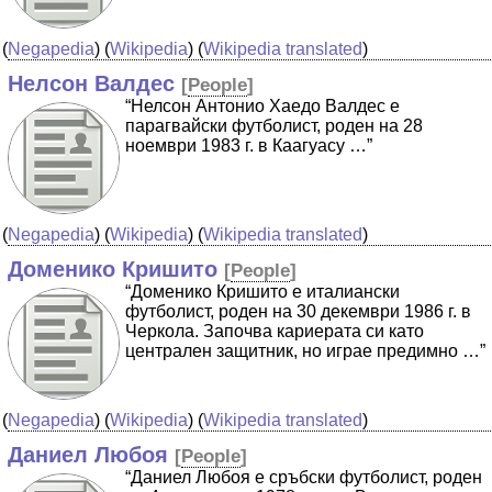
(
Negapedia
) (
Wikipedia
) (
Wikipedia translated
)
Нелсон Валдес
[
People
]
“Нелсон Антонио Хаедо Валдес е
парагвайски футболист, роден на 28
ноември 1983 г. в Каагуасу …”
(
Negapedia
) (
Wikipedia
) (
Wikipedia translated
)
Доменико Кришито
[
People
]
“Доменико Кришито е италиански
футболист, роден на 30 декември 1986 г. в
Черкола. Започва кариерата си като
централен защитник, но играе предимно …”
(
Negapedia
) (
Wikipedia
) (
Wikipedia translated
)
Даниел Любоя
[
People
]
“Даниел Любоя е сръбски футболист, роден