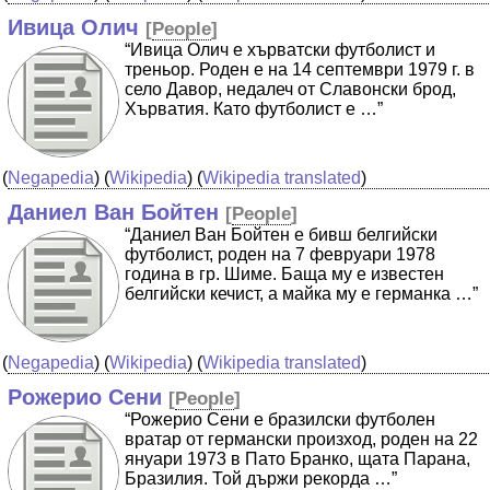
Ивица Олич
[
People
]
“Ивица Олич е хърватски футболист и
треньор. Роден е на 14 септември 1979 г. в
село Давор, недалеч от Славонски брод,
Хърватия. Като футболист е …”
(
Negapedia
) (
Wikipedia
) (
Wikipedia translated
)
Даниел Ван Бойтен
[
People
]
“Даниел Ван Бойтен е бивш белгийски
футболист, роден на 7 февруари 1978
година в гр. Шиме. Баща му е известен
белгийски кечист, а майка му е германка …”
(
Negapedia
) (
Wikipedia
) (
Wikipedia translated
)
Рожерио Сени
[
People
]
“Рожерио Сени е бразилски футболен
вратар от германски произход, роден на 22
януари 1973 в Пато Бранко, щата Парана,
Бразилия. Той държи рекорда …”