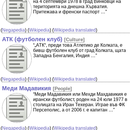
на 4 септември 1978 в град Винковци на
територията на днешна Хърватия.
Притежава и френски паспорт …”
(
Negapedia
) (
Wikipedia
) (
Wikipedia translated
)
АТК (футболен клуб)
[
Culture
]
“„АТК“, преди това Атлетико де Колката, е
бивш футболен клуб от град Колката, щата
Западна Бенгалия, Индия …”
(
Negapedia
) (
Wikipedia
) (
Wikipedia translated
)
Меди Мадавикия
[
People
]
“Меди Мадавикия или Мехди Махдавикия е
ирански футболист, роден на 24 юли 1977 в
столицата на Иран Техеран. Играе във ФК
Персеполис, а от 2006 г. е капитан …”
(
Negapedia
) (
Wikipedia
) (
Wikipedia translated
)