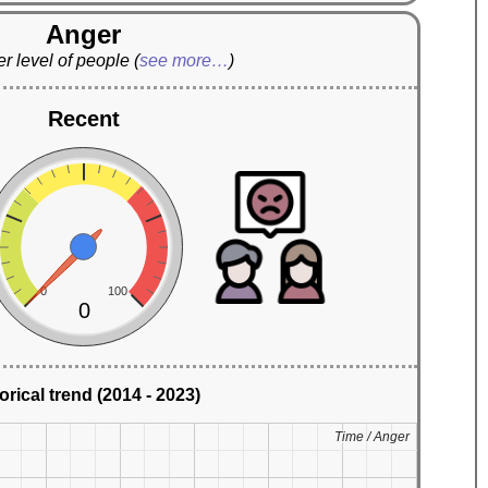
Anger
r level of people
(
see more…
)
Recent
0
100
0
orical trend (2014 - 2023)
Time / Anger
Time / Anger