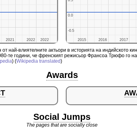
0.5
0.5
0.0
0.0
-0.5
-0.5
2021
2021
2022
2022
2022
2022
2015
2015
2016
2016
2017
2017
н от най-влиятелните актьори в историята на индийското ки
980-те години, че френският режисьор Франсоа Трюфо го на
pedia
) (
Wikipedia translated
)
Awards
CT
AW
Social Jumps
The pages that are socially close