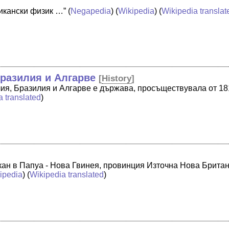
рикански физик …”
(
Negapedia
) (
Wikipedia
) (
Wikipedia translat
разилия и Алгарве
[
History
]
ия, Бразилия и Алгарве е държава, просъществувала от 18
a translated
)
кан в Папуа - Нова Гвинея, провинция Източна Нова Британ
ipedia
) (
Wikipedia translated
)