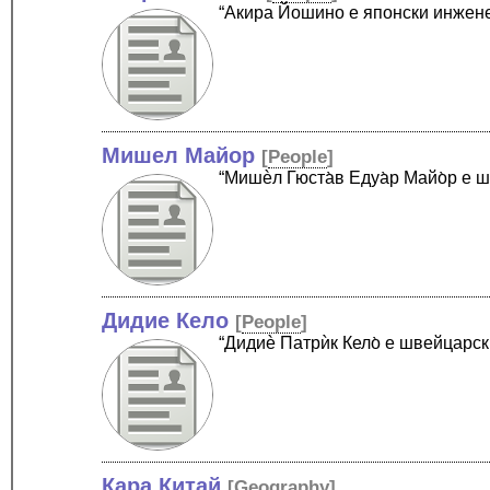
“Акира Йошино е японски инжен
Мишел Майор
[
People
]
“Мишѐл Гюста̀в Едуа̀р Майо̀р е
Дидие Кело
[
People
]
“Дидиѐ Патрѝк Кело̀ е швейцарс
Кара Китай
[
Geography
]