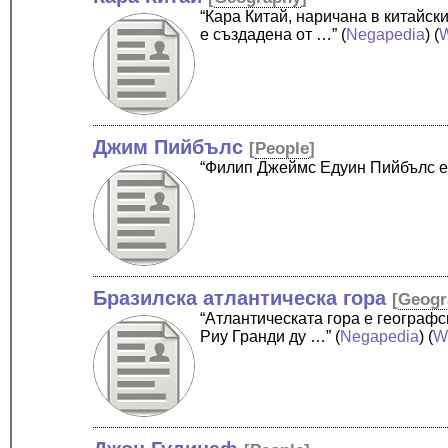
“Кара Китай, наричана в китайск
е създадена от …”
(
Negapedia
) (
W
Джим Пийбълс
[
People
]
“Филип Джеймс Едуин Пийбълс е
Бразилска атлантическа гора
[
Geogr
“Атлантическата гора е географ
Риу Гранди ду …”
(
Negapedia
) (
W