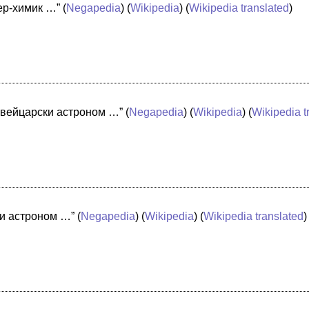
ер-химик …”
(
Negapedia
) (
Wikipedia
) (
Wikipedia translated
)
 швейцарски астроном …”
(
Negapedia
) (
Wikipedia
) (
Wikipedia t
ки астроном …”
(
Negapedia
) (
Wikipedia
) (
Wikipedia translated
)