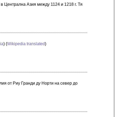
в Централна Азия между 1124 и 1218 г. Тя
ia
) (
Wikipedia translated
)
лия от Риу Гранди ду Норти на север до