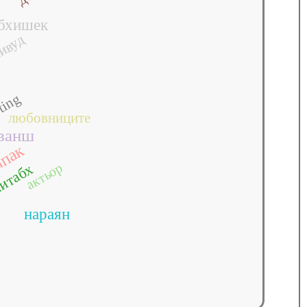
бхишек
ивуд
ting
любовниците
ванш
пак
актьор
итабх
нараян