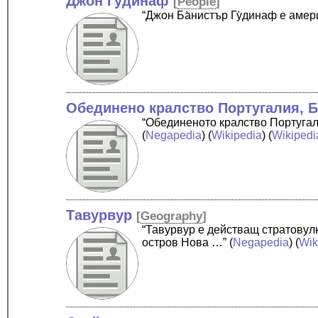
Джон Гудинаф
[
People
]
“Джон Ба̀нистър Гу̀динаф е аме
Обединено кралство Португалия, Б
“Обединеното кралство Португал
(
Negapedia
) (
Wikipedia
) (
Wikipedi
Тавурвур
[
Geography
]
“Тавурвур е действащ стратовул
остров Нова …”
(
Negapedia
) (
Wik