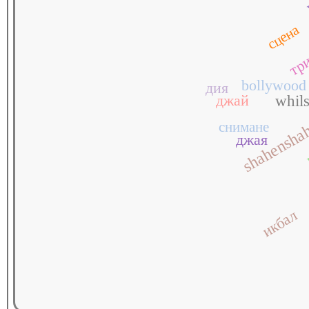
сцена
три
bollywood
дия
джай
whils
снимане
shahensha
джая
икбал