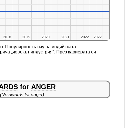
2018
2018
2019
2019
2020
2020
2021
2021
2022
2022
2022
2022
но. Популярността му на индийската
рича „човекът индустрия“. През кариерата си
ARDS
for
ANGER
(No awards for anger)