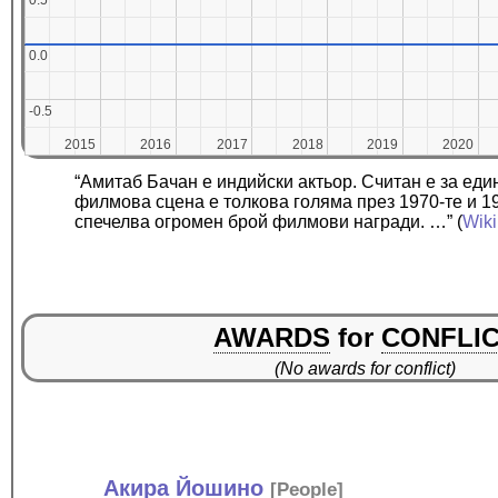
0.5
0.5
0.0
0.0
-0.5
-0.5
2015
2015
2016
2016
2017
2017
2018
2018
2019
2019
2020
2020
“Амитаб Бачан е индийски актьор. Считан е за еди
филмова сцена е толкова голяма през 1970-те и 1
спечелва огромен брой филмови награди. …”
(
Wiki
AWARDS
for
CONFLI
(No awards for conflict)
Акира Йошино
[
People
]