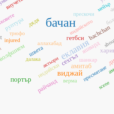
внучета
мейър
а
прескочи
ковете
бол
бачан
руптура
дядя
индийското
bachchan
трюфо
shoo
t
гетбси
еклавия
injured
яшвард
аллахабад
волфшием
швета
h
хари
сехгъл
ди
актьори
далака
шанкар
ам
индийски
амитаб
пресмятане
виджай
портър
райчанд
верма
scene