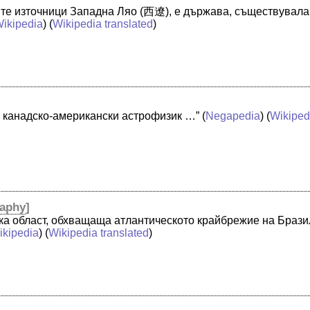
ите източници Западна Ляо (西遼), е държава, съществувала 
ikipedia
) (
Wikipedia translated
)
 канадско-американски астрофизик …”
(
Negapedia
) (
Wikiped
aphy
]
ска област, обхващаща атлантическото крайбрежие на Брази
ikipedia
) (
Wikipedia translated
)