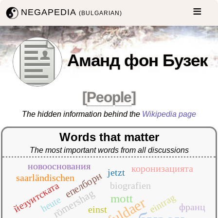
NEGAPEDIA
(BULGARIAN)
Аманд фон Бузек
[
People
]
The hidden information behind the
Wikipedia page
Words that matter
The most important words from all discussions
новооснования
коронизацията
jetzt
епелборн
saarländischen
йезуитската
biografien
römershag
mott
eintrag
heute
fuldaer
франц
einst