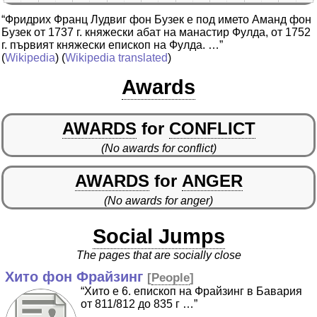
“Фридрих Франц Лудвиг фон Бузек е под името Аманд фон
Бузек от 1737 г. княжески абат на манастир Фулда, от 1752
г. първият княжески епископ на Фулда. …”
(
Wikipedia
) (
Wikipedia translated
)
Awards
AWARDS
for
CONFLICT
(No awards for conflict)
AWARDS
for
ANGER
(No awards for anger)
Social Jumps
The pages that are socially close
Хито фон Фрайзинг
[
People
]
“Хито е 6. епископ на Фрайзинг в Бавария
от 811/812 до 835 г …”