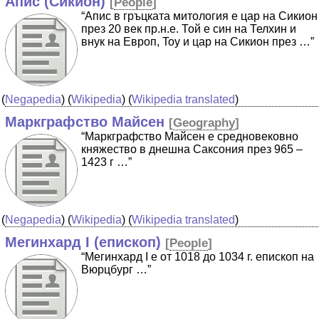
Апис (Сикион)
[
People
]
“Апис в гръцката митология е цар на Сикион
през 20 век пр.н.е. Той е син на Телхин и
внук на Европ, Toy и цар на Сикион през …”
(
Negapedia
) (
Wikipedia
) (
Wikipedia translated
)
Маркграфство Майсен
[
Geography
]
“Маркграфство Майсен е средновековно
княжество в днешна Саксония през 965 –
1423 г …”
(
Negapedia
) (
Wikipedia
) (
Wikipedia translated
)
Мегинхард I (епископ)
[
People
]
“Мегинхард I е от 1018 до 1034 г. епископ на
Вюрцбург …”