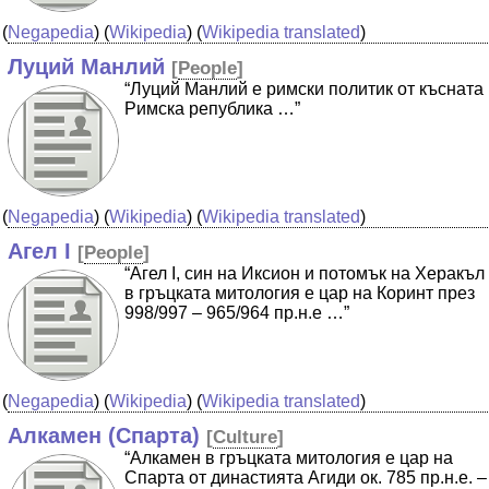
(
Negapedia
) (
Wikipedia
) (
Wikipedia translated
)
Луций Манлий
[
People
]
“Луций Манлий e римски политик от късната
Римска република …”
(
Negapedia
) (
Wikipedia
) (
Wikipedia translated
)
Агел I
[
People
]
“Агел I, син на Иксион и потомък на Херакъл
в гръцката митология е цар на Коринт през
998/997 – 965/964 пр.н.е …”
(
Negapedia
) (
Wikipedia
) (
Wikipedia translated
)
Алкамен (Спарта)
[
Culture
]
“Алкамен в гръцката митология е цар на
Спарта от династията Агиди ок. 785 пр.н.е. –