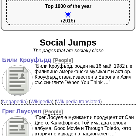
Top 1000 of the year
(2016)
Social Jumps
The pages that are socially close
Били Кроуфърд
[
People
]
“Били Кроуфърд, роден на 16 май, 1982 г. е
филипино-американски музикант и актьор.
Кроуфърд става известен в Европа и Азия
със синглите "When You Think …”
(
Negapedia
) (
Wikipedia
) (
Wikipedia translated
)
Грег Лаусуел
[
People
]
“Грег Лосуел е музикант и продуцент от Сан
Диего, Калифорния. Той има два солови
албума, Good Movie и Through Toledo, като
вторият е издаден в национален …”