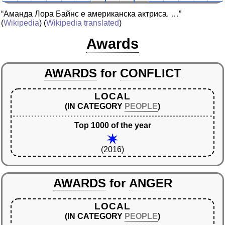
“Аманда Лора Байнс е американска актриса. …”
(
Wikipedia
) (
Wikipedia translated
)
Awards
AWARDS
for
CONFLICT
LOCAL
(IN CATEGORY
PEOPLE
)
Top 1000 of the year
(2016)
AWARDS
for
ANGER
LOCAL
(IN CATEGORY
PEOPLE
)