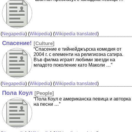
(
Negapedia
) (
Wikipedia
) (
Wikipedia translated
)
Спасение!
[
Culture
]
“Спасение е тийнейджърска комедия от
2004 г. с елементи на религиозна сатира.
Във филма играят любими звезди на
младото поколение като Маколи …”
(
Negapedia
) (
Wikipedia
) (
Wikipedia translated
)
Пола Коул
[
People
]
“Пола Коул е американска певица и авторка
на песни …”