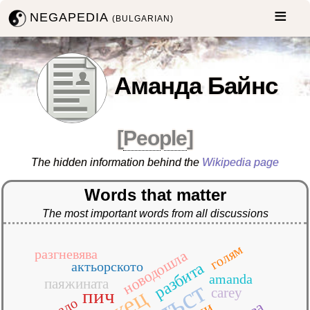
NEGAPEDIA
(BULGARIAN)
Аманда Байнс
[
People
]
The hidden information behind the
Wikipedia page
Words that matter
The most important words from all discussions
голям
разгневява
новодошла
актьорското
разбита
amanda
паяжината
тлъст
carey
пич