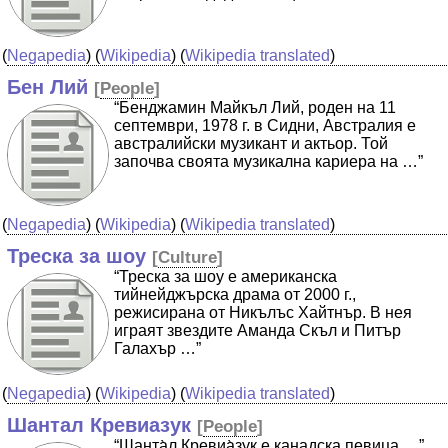
(
Negapedia
) (
Wikipedia
) (
Wikipedia translated
)
Бен Лий
[
People
]
“Бенджамин Майкъл Лий, роден на 11
септември, 1978 г. в Сидни, Австралия е
австралийски музикант и актьор. Той
започва своята музикална кариера на …”
(
Negapedia
) (
Wikipedia
) (
Wikipedia translated
)
Треска за шоу
[
Culture
]
“Треска за шоу е американска
тийнейджърска драма от 2000 г.,
режисирана от Никълъс Хайтнър. В нея
играят звездите Аманда Скъл и Питър
Галахър …”
(
Negapedia
) (
Wikipedia
) (
Wikipedia translated
)
Шантал Кревиазук
[
People
]
“Шанта̀л Кревиа̀зук е канадска певица …”