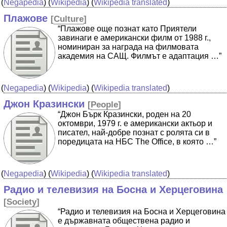
(
Negapedia
) (
Wikipedia
) (
Wikipedia translated
)
Плажове
[
Culture
]
“Плажове още познат като Приятели
завинаги е американски филм от 1988 г.,
номиниран за награда на филмовата
академия на САЩ. Филмът е адаптация …”
(
Negapedia
) (
Wikipedia
) (
Wikipedia translated
)
Джон Кразински
[
People
]
“Джон Бърк Кразински, роден на 20
октомври, 1979 г. е американски актьор и
писател, най-добре познат с ролята си в
поредицата на НБС The Office, в която …”
(
Negapedia
) (
Wikipedia
) (
Wikipedia translated
)
Радио и телевизия на Босна и Херцеговина
[
Society
]
“Радио и телевизия на Босна и Херцеговина
е държавната обществена радио и