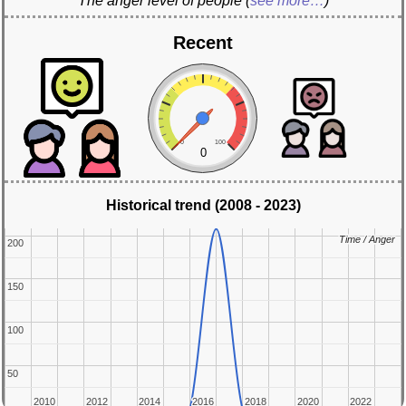
The anger level of people
(
see more…
)
Recent
0
100
0
Historical trend (2008 - 2023)
Time / Anger
Time / Anger
200
200
150
150
100
100
50
50
2010
2010
2012
2012
2014
2014
2016
2016
2018
2018
2020
2020
2022
2022