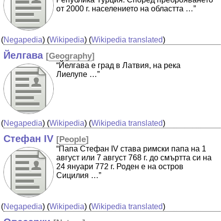
от 2000 г. населението на областта …”
(
Negapedia
) (
Wikipedia
) (
Wikipedia translated
)
Йелгава
[
Geography
]
“Йелгава е град в Латвия, на река
Лиелупе …”
(
Negapedia
) (
Wikipedia
) (
Wikipedia translated
)
Стефан IV
[
People
]
“Папа Стефан IV става римски папа на 1
август или 7 август 768 г. до смъртта си на
24 януари 772 г. Роден е на остров
Сицилия …”
(
Negapedia
) (
Wikipedia
) (
Wikipedia translated
)