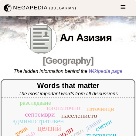
NEGAPEDIA
(BULGARIAN)
Ал Азизия
[
Geography
]
The hidden information behind the
Wikipedia page
Words that matter
The most important words from all discussions
разследване
югоизточно
източници
септември
населението
данни
административен
счетен
целзий
триполи
души
високо
търговски