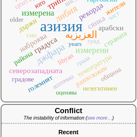
център
юго
жители
рекорда
либия
измерена
част
сянка
older
държи
азизия
арабски
العزيزيه
страната
наброява
смо
градуса
град
years
джфара
измерени
района
libyan
температура
града
разположен
община
северозападната
източно
големият
градове
нелегитимен
оценява
Conflict
The instability of information
(
see more…
)
Recent