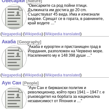
Овесарки
[
Nature
]
“Овесарките са род пойни птици.
Дължината им достига до 20 cm.
Съществуват 45 вида. Има и изчезнали
видове. Срещат се в гората, в равнините,
край водите …”
(
Negapedia
) (
Wikipedia
) (
Wikipedia translated
)
Акаба
[
Geography
]
“Акаба е курортен и пристанищен град в
Йордания, разположен на Червено море.
Населението му е 148 398 души …”
(
Negapedia
) (
Wikipedia
) (
Wikipedia translated
)
Аун Сан
[
People
]
“Аун Сан e бирмански политик и
революционер, който през 1941 – 1947 г. е
ръководител на борбата за национална
независимост от Япония и …”