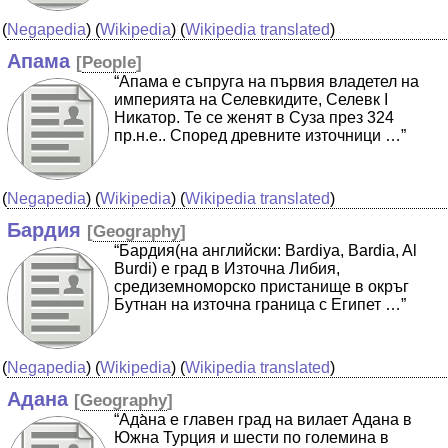
(
Negapedia
) (
Wikipedia
) (
Wikipedia translated
)
Апама
[
People
]
“Апама е съпруга на първия владетел на
империята на Селевкидите, Селевк I
Никатор. Те се женят в Суза през 324
пр.н.е.. Според древните източници …”
(
Negapedia
) (
Wikipedia
) (
Wikipedia translated
)
Бардия
[
Geography
]
“Бардия(на английски: Bardiya, Bardia, Al
Burdi) е град в Източна Либия,
средиземноморско пристанище в окръг
Бутнан на източна граница с Египет …”
(
Negapedia
) (
Wikipedia
) (
Wikipedia translated
)
Адана
[
Geography
]
“Ада̀на е главен град на вилает Адана в
Южна Турция и шести по големина в