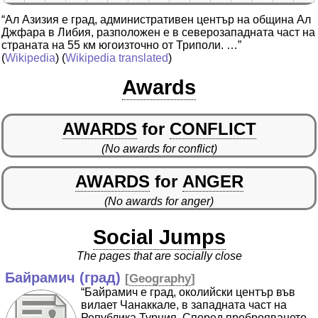
“Ал Азизия е град, административен център на община Ал
Джфара в Либия, разположен е в северозападната част на
страната на 55 км югоизточно от Триполи. …”
(
Wikipedia
) (
Wikipedia translated
)
Awards
AWARDS
for
CONFLICT
(No awards for conflict)
AWARDS
for
ANGER
(No awards for anger)
Social Jumps
The pages that are socially close
Байрамич (град)
[
Geography
]
“Байрамич е град, околийски център във
вилает Чанаккале, в западната част на
Република Турция. Според преброяването