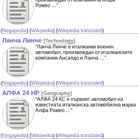
Ромео …”
(
Negapedia
) (
Wikipedia
) (
Wikipedia translated
)
Ланча Линче
[
Technology
]
“Ланча Линче е италианки военен
автомобил, произвеждан от италианските
компании Ансалдо и Ланча …”
(
Negapedia
) (
Wikipedia
) (
Wikipedia translated
)
АЛФА 24 HP
[
Geography
]
“АЛФА 24 КС е първият автомобил на
известната италианска автомобилна марка
Алфа Ромео …”
(
Negapedia
) (
Wikipedia
) (
Wikipedia translated
)