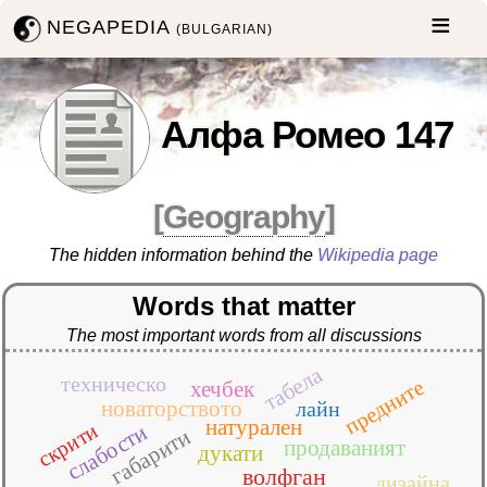
NEGAPEDIA
(BULGARIAN)
Алфа Ромео 147
[
Geography
]
The hidden information behind the
Wikipedia page
Words that matter
The most important words from all discussions
табела
техническо
предните
хечбек
новаторството
лайн
натурален
скрити
слабости
габарити
продаваният
дукати
волфган
дизайна