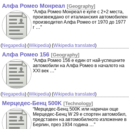
Алфа Ромео Монреал
[
Geography
]
“Алфа Ромео Монреал е купе с 2+2 места,
произвеждано от италианския автомобилен
производител Алфа Ромео от 1970 до 1977
г …”
(
Negapedia
) (
Wikipedia
) (
Wikipedia translated
)
Алфа Ромео 156
[
Geography
]
“Алфа Ромео 156 е един от най-успешните
автомобили на Алфа Ромео в началото на
XXI век …”
(
Negapedia
) (
Wikipedia
) (
Wikipedia translated
)
Мерцедес-Бенц 500K
[
Technology
]
“Мерцедес-Бенц 500K или наричан още
Мерцедес-Бенц W 29 е спортен автомобил,
представен на автомобилното изложение в
Берлин, през 1934 година …”