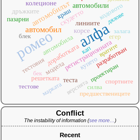
автомобилът
колеционе
автомобили
кодовото
краш
скудетто
дръжките
дялове
пазарни
линиите
алфа
автомобил
корсе
ромео
залага
блек
егер
автомобила
регистрационната
вратите
доработката
кап
разработван
купето
тестовия
модела
проектиран
бек
решетката
теста
спортните
версията
марката
тестове
силва
предшествениците
Conflict
The instability of information
(
see more…
)
Recent