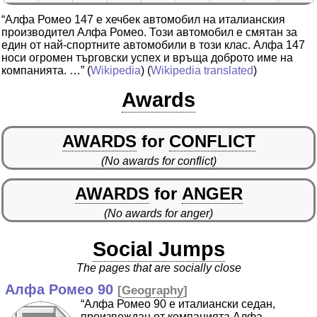
“Алфа Ромео 147 е хечбек автомобил на италианския
производител Алфа Ромео. Този автомобил е смятан за
един от най-спортните автомобили в този клас. Алфа 147
носи огромен търговски успех и връща доброто име на
компанията. …”
(
Wikipedia
) (
Wikipedia translated
)
Awards
AWARDS
for
CONFLICT
(No awards for conflict)
AWARDS
for
ANGER
(No awards for anger)
Social Jumps
The pages that are socially close
Алфа Ромео 90
[
Geography
]
“Алфа Ромео 90 е италиански седан,
произвеждан от компанията Алфа