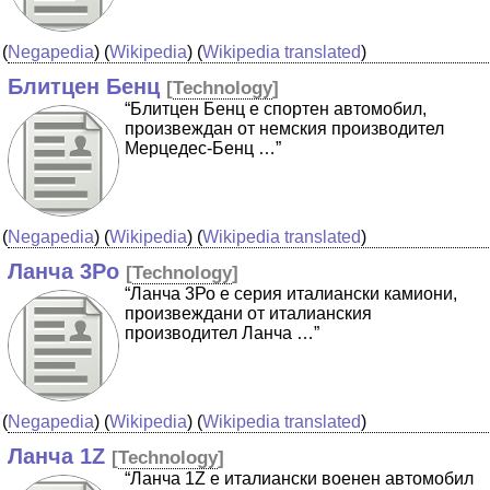
(
Negapedia
) (
Wikipedia
) (
Wikipedia translated
)
Блитцен Бенц
[
Technology
]
“Блитцен Бенц е спортен автомобил,
произвеждан от немския производител
Мерцедес-Бенц …”
(
Negapedia
) (
Wikipedia
) (
Wikipedia translated
)
Ланча 3Ро
[
Technology
]
“Ланча 3Ро е серия италиански камиони,
произвеждани от италианския
производител Ланча …”
(
Negapedia
) (
Wikipedia
) (
Wikipedia translated
)
Ланча 1Z
[
Technology
]
“Ланча 1Z е италиански военен автомобил