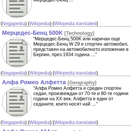
(
Negapedia
) (
Wikipedia
) (
Wikipedia translated
)
Мерцедес-Бенц 500K
[
Technology
]
“Мерцедес-Бенц 500K или наричан още
Мерцедес-Бенц W 29 е спортен автомобил,
представен на автомобилното изложение в
Берлин, през 1934 година …”
(
Negapedia
) (
Wikipedia
) (
Wikipedia translated
)
Алфа Ромео Алфетта
[
Geography
]
“Алфа Ромео Алфетта е среден спортен
седан, произвеждан от 70-те и 80-те години
години на XX век. Алфетта е един от
седаните, които носят най …”
(
Negapedia
) (
Wikipedia
) (
Wikipedia translated
)