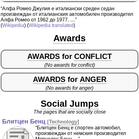
“Алфа Ромео Джулия е италиански среден седан
произвеждан от италианския автомобилен производител
Алфа Ромео от 1962 до 1977. …”
(
Wikipedia
) (
Wikipedia translated
)
Awards
AWARDS
for
CONFLICT
(No awards for conflict)
AWARDS
for
ANGER
(No awards for anger)
Social Jumps
The pages that are socially close
Блитцен Бенц
[
Technology
]
“Блитцен Бенц е спортен автомобил,
произвеждан от немския производител
Мерцедес-Бенц …”