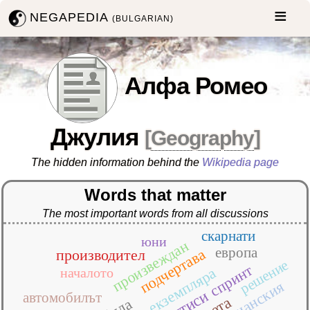
NEGAPEDIA
(BULGARIAN)
Алфа Ромео
Джулия
[
Geography
]
The hidden information behind the
Wikipedia page
Words that matter
The most important words from all discussions
скарнати
юни
произвеждан
европа
подчертава
производител
решение
спринт
екземпляра
началото
италианския
джитиси
автомобилът