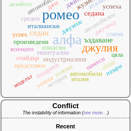
жулиета
автомобила
джи
дизайнът
успеха
ромео
седана
автомобилен
среден
джузепе
джуниър
италиански
седан
статия
успех
алфа
ъздаване
произведени
джулия
изнасян
всичките
евентуални
цяла
спайдър
намеси
индустриалния
общо
пазарите
представен
пазари
големи
автомобили
история
моделът
успехи
италия
Conflict
The instability of information
(
see more…
)
Recent