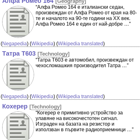
Алфа Ромео 164
[
Geography
]
“Алфа Ромео 164 е италиански седан,
произвеждан от Алфа Ромео от края на 80-
те и началото на 90-те години на XX век.
Алфа Ромео 164 е един от най-добре …”
(
Negapedia
) (
Wikipedia
) (
Wikipedia translated
)
Татра Т603
[
Technology
]
“Татра Т603 е автомобил, произвеждан от
чехосломашкия производител Татра …”
(
Negapedia
) (
Wikipedia
) (
Wikipedia translated
)
Кохерер
[
Technology
]
“Когерер е примитивно устройство за
улавяне на високочестотен сигнал.
Изграден на базата на резистор и
използван в първите радиоприемници …”