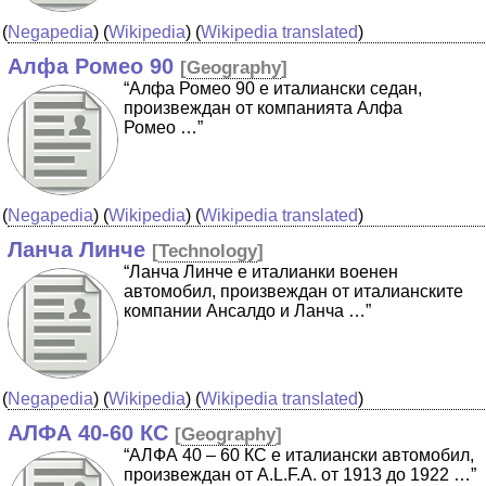
(
Negapedia
) (
Wikipedia
) (
Wikipedia translated
)
Алфа Ромео 90
[
Geography
]
“Алфа Ромео 90 е италиански седан,
произвеждан от компанията Алфа
Ромео …”
(
Negapedia
) (
Wikipedia
) (
Wikipedia translated
)
Ланча Линче
[
Technology
]
“Ланча Линче е италианки военен
автомобил, произвеждан от италианските
компании Ансалдо и Ланча …”
(
Negapedia
) (
Wikipedia
) (
Wikipedia translated
)
АЛФА 40-60 КС
[
Geography
]
“АЛФА 40 – 60 КС е италиански автомобил,
произвеждан от A.L.F.A. от 1913 до 1922 …”