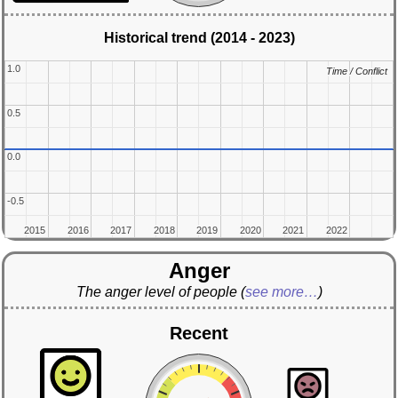
Historical trend (2014 - 2023)
1.0
1.0
Time / Conflict
Time / Conflict
0.5
0.5
0.0
0.0
-0.5
-0.5
2015
2015
2016
2016
2017
2017
2018
2018
2019
2019
2020
2020
2021
2021
2022
2022
Anger
The anger level of people
(
see more…
)
Recent