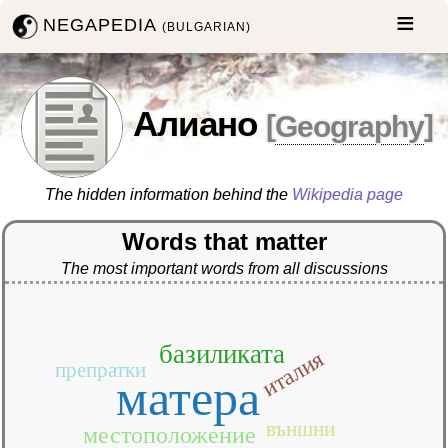
NEGAPEDIA
(BULGARIAN)
Алиано
[
Geography
]
The hidden information behind the
Wikipedia page
Words that matter
The most important words from all discussions
базиликата
италия
препратки
матера
външни
местоположение