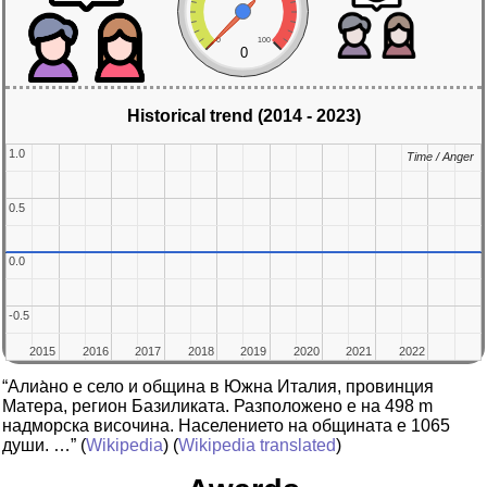
0
100
0
Historical trend (2014 - 2023)
1.0
1.0
Time / Anger
Time / Anger
0.5
0.5
0.0
0.0
-0.5
-0.5
2015
2015
2016
2016
2017
2017
2018
2018
2019
2019
2020
2020
2021
2021
2022
2022
“Алиа̀но е село и община в Южна Италия, провинция
Матера, регион Базиликата. Разположено е на 498 m
надморска височина. Населението на общината е 1065
души. …”
(
Wikipedia
) (
Wikipedia translated
)