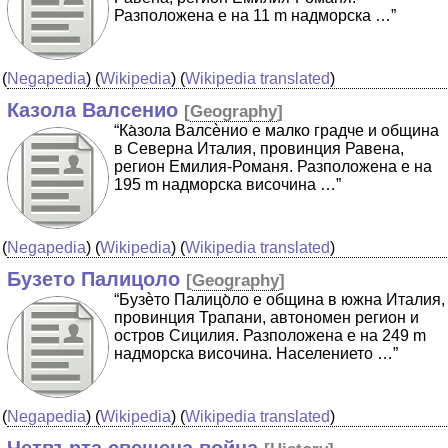
Разположена е на 11 m надморска …”
(
Negapedia
) (
Wikipedia
) (
Wikipedia translated
)
Казола Валсенио
[
Geography
]
“Ка̀зола Валсѐнио е малко градче и община
в Северна Италия, провинция Равена,
регион Емилия-Романя. Разположена е на
195 m надморска височина …”
(
Negapedia
) (
Wikipedia
) (
Wikipedia translated
)
Бузето Палицоло
[
Geography
]
“Бузѐто Палицо̀ло е община в южна Италия,
провинция Трапани, автономен регион и
остров Сицилия. Разположена е на 249 m
надморска височина. Населението …”
(
Negapedia
) (
Wikipedia
) (
Wikipedia translated
)