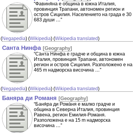
“Фавиня̀на е община в южна Италия,
провинция Трапани, автономен регион и
остров Сицилия. Населението на града е 30
683 души …”
(
Negapedia
) (
Wikipedia
) (
Wikipedia translated
)
Санта Нинфа
[
Geography
]
“Са̀нта Нѝнфа е градче и община в южна
Италия, провинция Трапани, автономен
регион и остров Сицилия. Разположено е на
465 m надморска височина …”
(
Negapedia
) (
Wikipedia
) (
Wikipedia translated
)
Баняра ди Романя
[
Geography
]
“Баня̀ра ди Рома̀ня е малко градче и
община в Северна Италия, провинция
Равена, регион Емилия-Романя.
Разположена е на 15 m надморска
височина …”