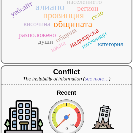
населението
уебсайт
алиано
регион
село
провинция
общината
височина
надморска
община
източници
разположено
души
южна
категория
Conflict
The instability of information
(
see more…
)
Recent
0
100
0