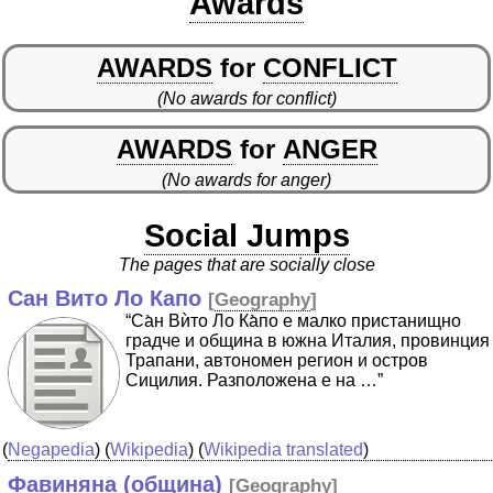
Awards
AWARDS
for
CONFLICT
(No awards for conflict)
AWARDS
for
ANGER
(No awards for anger)
Social Jumps
The pages that are socially close
Сан Вито Ло Капо
[
Geography
]
“Са̀н Вѝто Ло Ка̀по е малко пристанищно
градче и община в южна Италия, провинция
Трапани, автономен регион и остров
Сицилия. Разположена е на …”
(
Negapedia
) (
Wikipedia
) (
Wikipedia translated
)
Фавиняна (община)
[
Geography
]