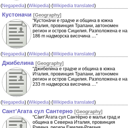
(
Negapedia
) (
Wikipedia
) (
Wikipedia translated
)
Кустоначи
[
Geography
]
“Кустона̀чи е градче и община в южна
Италия, провинция Трапани, автономен
регион и остров Сицилия. Разположена е на
186 m надморска височина …”
(
Negapedia
) (
Wikipedia
) (
Wikipedia translated
)
Джибелина
[
Geography
]
“Джибелѝна е градче и община в южна
Италия, провинция Трапани, автономен
регион и остров Сицилия. Разположена е на
233 m надморска височина …”
(
Negapedia
) (
Wikipedia
) (
Wikipedia translated
)
Сант'Агата сул Сантерно
[
Geography
]
“Cа̀ит'А̀гата сул Сантѐрно е малък град и
община в Северна Италия, провинция
Равена, регион Емилия-Романя.