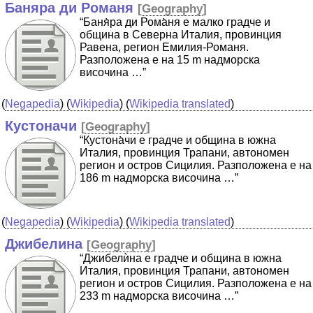
Баняра ди Романя
[
Geography
]
“Баня̀ра ди Рома̀ня е малко градче и
община в Северна Италия, провинция
Равена, регион Емилия-Романя.
Разположена е на 15 m надморска
височина …”
(
Negapedia
) (
Wikipedia
) (
Wikipedia translated
)
Кустоначи
[
Geography
]
“Кустона̀чи е градче и община в южна
Италия, провинция Трапани, автономен
регион и остров Сицилия. Разположена е на
186 m надморска височина …”
(
Negapedia
) (
Wikipedia
) (
Wikipedia translated
)
Джибелина
[
Geography
]
“Джибелѝна е градче и община в южна
Италия, провинция Трапани, автономен
регион и остров Сицилия. Разположена е на
233 m надморска височина …”