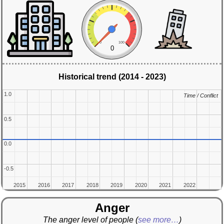
0
100
0
Historical trend (2014 - 2023)
1.0
1.0
Time / Conflict
Time / Conflict
0.5
0.5
0.0
0.0
-0.5
-0.5
2015
2015
2016
2016
2017
2017
2018
2018
2019
2019
2020
2020
2021
2021
2022
2022
Anger
The anger level of people
(
see more…
)