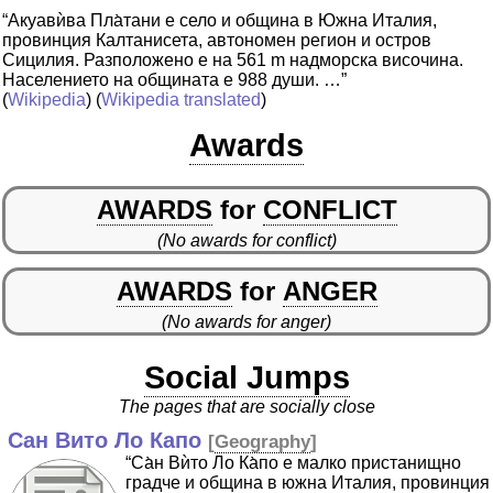
“Акуавѝва Пла̀тани е село и община в Южна Италия,
провинция Калтанисета, автономен регион и остров
Сицилия. Разположено е на 561 m надморска височина.
Населението на общината е 988 души. …”
(
Wikipedia
) (
Wikipedia translated
)
Awards
AWARDS
for
CONFLICT
(No awards for conflict)
AWARDS
for
ANGER
(No awards for anger)
Social Jumps
The pages that are socially close
Сан Вито Ло Капо
[
Geography
]
“Са̀н Вѝто Ло Ка̀по е малко пристанищно
градче и община в южна Италия, провинция