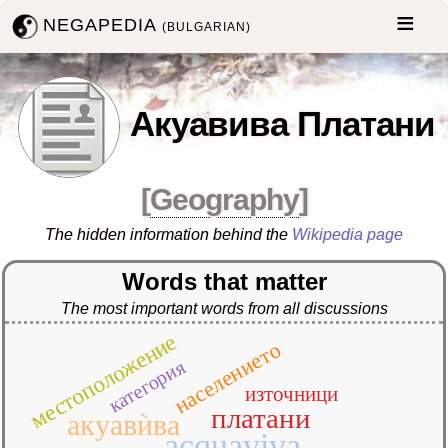
NEGAPEDIA
(BULGARIAN)
Акуавива Платани
[
Geography
]
The hidden information behind the
Wikipedia page
Words that matter
The most important words from all discussions
местоположение
населението
категория
източници
платани
акуавѝва
acquaviva