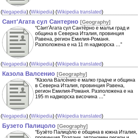
(
Negapedia
) (
Wikipedia
) (
Wikipedia translated
)
Сант'Агата сул Сантерно
[
Geography
]
“Cа̀ит'А̀гата сул Сантѐрно е малък град и
община в Северна Италия, провинция
Равена, регион Емилия-Романя.
Разположена е на 11 m надморска …”
(
Negapedia
) (
Wikipedia
) (
Wikipedia translated
)
Казола Валсенио
[
Geography
]
“Ка̀зола Валсѐнио е малко градче и община
в Северна Италия, провинция Равена,
регион Емилия-Романя. Разположена е на
195 m надморска височина …”
(
Negapedia
) (
Wikipedia
) (
Wikipedia translated
)
Бузето Палицоло
[
Geography
]
“Бузѐто Палицо̀ло е община в южна Италия,
провинция Трапани, автономен регион и