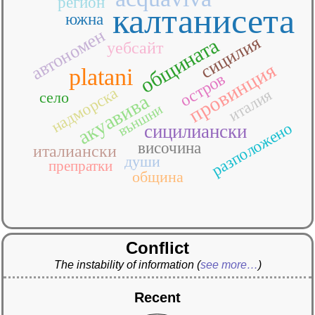
регион
калтанисета
южна
автономен
сицилия
общината
уебсайт
провинция
platani
остров
надморска
италия
село
акуавива
външни
разположено
сицилиански
височина
италиански
души
препратки
община
Conflict
The instability of information
(
see more…
)
Recent