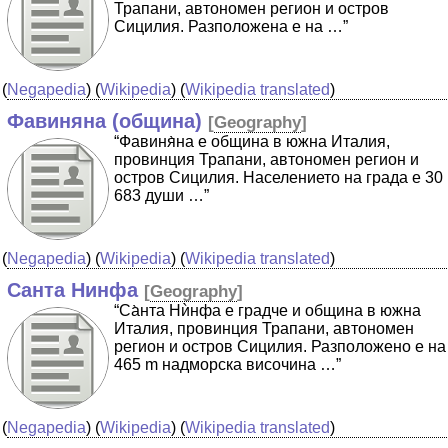
Трапани, автономен регион и остров
Сицилия. Разположена е на …”
(
Negapedia
) (
Wikipedia
) (
Wikipedia translated
)
Фавиняна (община)
[
Geography
]
“Фавиня̀на е община в южна Италия,
провинция Трапани, автономен регион и
остров Сицилия. Населението на града е 30
683 души …”
(
Negapedia
) (
Wikipedia
) (
Wikipedia translated
)
Санта Нинфа
[
Geography
]
“Са̀нта Нѝнфа е градче и община в южна
Италия, провинция Трапани, автономен
регион и остров Сицилия. Разположено е на
465 m надморска височина …”
(
Negapedia
) (
Wikipedia
) (
Wikipedia translated
)