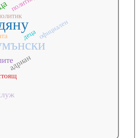
политици
ца
политик
дяну
официален
деца
ата
умънски
адриан
лите
стоящ
клуж