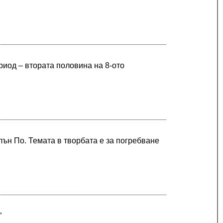
риод – втората половина на 8-ото
лън По. Темата в творбата е за погребване
”