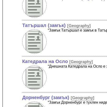
Татършал (замък)
[
Geography
]
“Замък Татършал е замък в Тат
Катедрала на Осло
[
Geography
]
“Днешната Катедрала на Осло е 
Дорненбург (замък)
[
Geography
]
“Замък Дорненбург е тухлен ниде