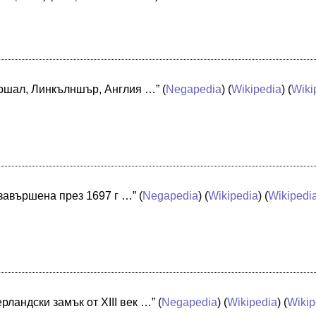
ършал, Линкълншър, Англия …”
(
Negapedia
) (
Wikipedia
) (
Wiki
завършена през 1697 г …”
(
Negapedia
) (
Wikipedia
) (
Wikipedia
рландски замък от XIII век …”
(
Negapedia
) (
Wikipedia
) (
Wikip