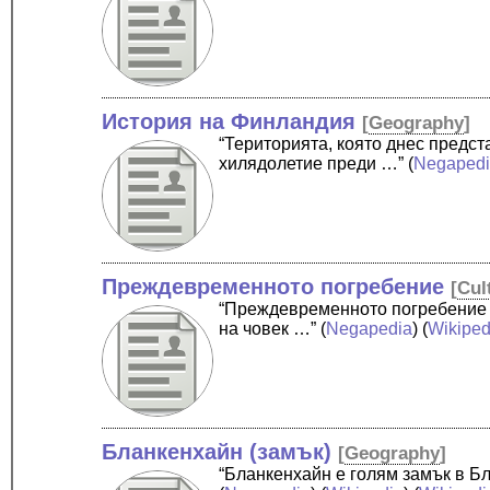
История на Финландия
[
Geography
]
“Територията, която днес предс
хилядолетие преди …”
(
Negaped
Преждевременното погребение
[
Cul
“Преждевременното погребение е
на човек …”
(
Negapedia
) (
Wikiped
Бланкенхайн (замък)
[
Geography
]
“Бланкенхайн е голям замък в Б