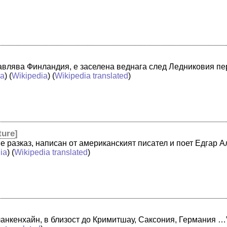
тавлява Финландия, е заселена веднага след Ледниковия пе
ia
) (
Wikipedia
) (
Wikipedia translated
)
ture
]
 разказ, написан от американският писател и поет Едгар А
ia
) (
Wikipedia translated
)
ланкенхайн, в близост до Кримитшау, Саксония, Германия …