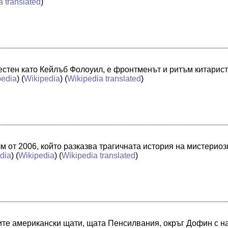
a translated
)
естен като Кейлъб Фолоуил, е фронтменът и ритъм китарис
edia
) (
Wikipedia
) (
Wikipedia translated
)
м от 2006, който разказва трагичната история на мистериоз
dia
) (
Wikipedia
) (
Wikipedia translated
)
те американски щати, щата Пенсилвания, окръг Дофин с на