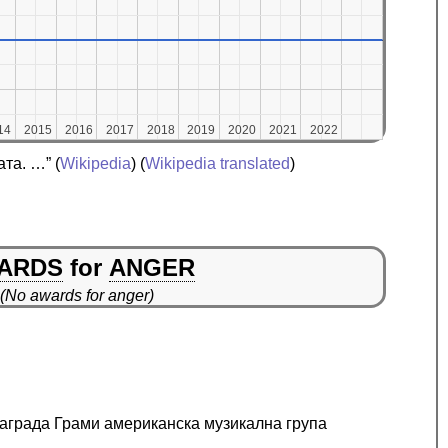
14
14
2015
2015
2016
2016
2017
2017
2018
2018
2019
2019
2020
2020
2021
2021
2022
2022
ата. …”
(
Wikipedia
) (
Wikipedia translated
)
ARDS
for
ANGER
(No awards for anger)
награда Грами американска музикална група