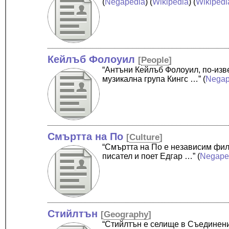
(
Negapedia
) (
Wikipedia
) (
Wikipedi
Кейлъб Фолоуил
[
People
]
“Антъни Кейлъб Фолоуил, по-изв
музикална група Кингс …”
(
Negap
Смъртта на По
[
Culture
]
“Смъртта на По е независим фил
писател и поет Едгар …”
(
Negape
Стийлтън
[
Geography
]
“Стийлтън е селище в Съединени