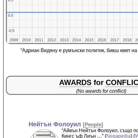
0.5
0.5
0.0
0.0
-0.5
-0.5
2009
2009
2010
2010
2011
2011
2012
2012
2013
2013
2014
2014
2015
2015
2016
2016
2017
2017
2018
2018
2
2
“Адриан Видяну е румънски политик, бивш кмет н
AWARDS
for
CONFLI
(No awards for conflict)
Нейтън Фолоуил
[
People
]
“Айвън Нейтън Фолоуил, също по
Кингс ъф Лиън …”
(
Negapedia
) (
W