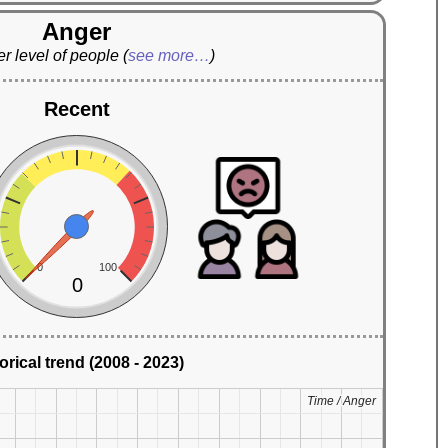
Anger
r level of people
(
see more…
)
Recent
0
100
0
orical trend (2008 - 2023)
Time / Anger
Time / Anger