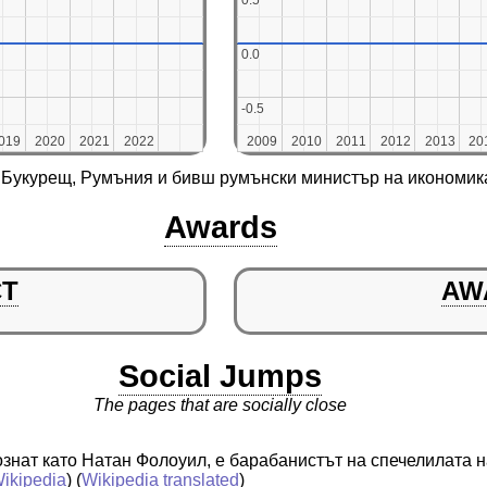
0.5
0.5
0.0
0.0
-0.5
-0.5
019
019
2020
2020
2021
2021
2022
2022
2009
2009
2010
2010
2011
2011
2012
2012
2013
2013
20
20
а Букурещ, Румъния и бивш румънски министър на икономик
Awards
CT
AW
Social Jumps
The pages that are socially close
знат като Натан Фолоуил, е барабанистът на спечелилата 
ikipedia
) (
Wikipedia translated
)