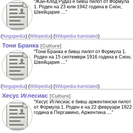
“Жан-Клод Рудаз е бивш пилот от Формула
1. Роден на 23 юли 1942 година в Сион,
Швейцария …”
(
Negapedia
) (
Wikipedia
) (
Wikipedia translated
)
Тони Бранка
[
Culture
]
“Тони Бранка е бивш пилот от Формула 1.
Роден на 15 септември 1916 година в Сион,
Швейцария …”
(
Negapedia
) (
Wikipedia
) (
Wikipedia translated
)
Хесус Иглесиас
[
Culture
]
“Хесус Иглесиас е бивш аржентински пилот
от Формула 1. Роден е на 22 февруари 1922
година в Пергамино, Аржентина …”