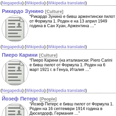
(
Negapedia
) (
Wikipedia
) (
Wikipedia translated
)
Рикардо Зунино
[
Culture
]
“Рикардо Зунино е бивш аржентински пилот
от Формула 1. Роден е на 13 април 1949
година в Сан Хуан, Аржентина …”
(
Negapedia
) (
Wikipedia
) (
Wikipedia translated
)
Пиеро Карини
[
Culture
]
“Пиеро Карини (на италиански: Piero Carini
е бивш пилот от Формула 1. Роден на 6
март 1921 г. в Генуа, Италия …”
(
Negapedia
) (
Wikipedia
) (
Wikipedia translated
)
Йозеф Петерс
[
People
]
“Йозеф Петерс е бивш пилот от Формула 1.
Роден на 16 септември 1914 година в
Дюселдорф, Германия …”