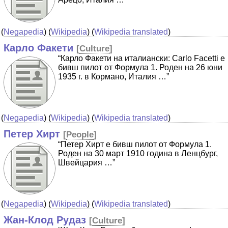
(
Negapedia
) (
Wikipedia
) (
Wikipedia translated
)
Карло Факети
[
Culture
]
“Карло Факети на италиански: Carlo Facetti е
бивш пилот от Формула 1. Роден на 26 юни
1935 г. в Кормано, Италия …”
(
Negapedia
) (
Wikipedia
) (
Wikipedia translated
)
Петер Хирт
[
People
]
“Петер Хирт е бивш пилот от Формула 1.
Роден на 30 март 1910 година в Ленцбург,
Швейцария …”
(
Negapedia
) (
Wikipedia
) (
Wikipedia translated
)
Жан-Клод Рудаз
[
Culture
]