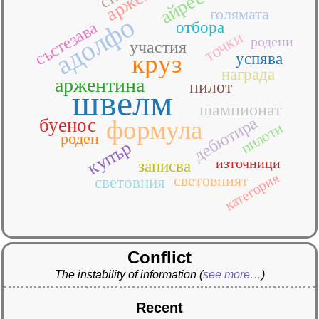
айрес
голямата
адолфо
състезава
отбора
точки
родени
участия
круз
успява
награда
аржентина
пилот
швелм
шампионат
дебютира
буенос
формула
пилоти
роден
купър
източници
записва
категория
световният
световния
Conflict
The instability of information
(
see more…
)
Recent