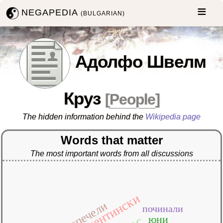
NEGAPEDIA
(BULGARIAN)
Адолфо Швелм
Круз
[
People
]
The hidden information behind the
Wikipedia page
Words that matter
The most important words from all discussions
аржентински
спечели
починали
юни