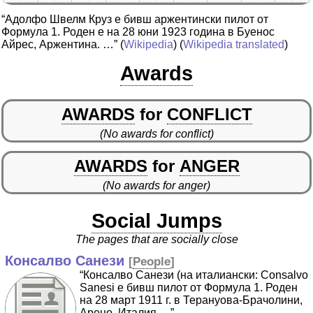
“Адолфо Швелм Круз е бивш аржентински пилот от
Формула 1. Роден е на 28 юни 1923 година в Буенос
Айрес, Аржентина. …”
(
Wikipedia
) (
Wikipedia translated
)
Awards
AWARDS
for
CONFLICT
(No awards for conflict)
AWARDS
for
ANGER
(No awards for anger)
Social Jumps
The pages that are socially close
Консалво Санези
[
People
]
“Консалво Санези (на италиански: Consalvo
Sanesi е бивш пилот от Формула 1. Роден
на 28 март 1911 г. в Терануова-Брачолини,
Арецо, Италия …”