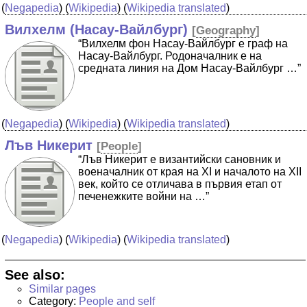
(
Negapedia
) (
Wikipedia
) (
Wikipedia translated
)
Вилхелм (Насау-Вайлбург)
[
Geography
]
“Вилхелм фон Насау-Вайлбург е граф на
Насау-Вайлбург. Родоначалник е на
средната линия на Дом Насау-Вайлбург …”
(
Negapedia
) (
Wikipedia
) (
Wikipedia translated
)
Лъв Никерит
[
People
]
“Лъв Никерит е византийски сановник и
военачалник от края на XI и началото на XII
век, който се отличава в първия етап от
печенежките войни на …”
(
Negapedia
) (
Wikipedia
) (
Wikipedia translated
)
See also:
Similar pages
Category:
People and self