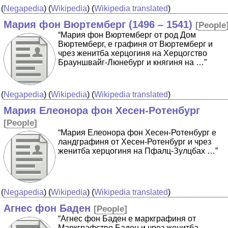
(
Negapedia
) (
Wikipedia
) (
Wikipedia translated
)
Мария фон Вюртемберг (1496 – 1541)
[
People
“Мария фон Вюртемберг от род Дом
Вюртемберг, e графиня от Вюртемберг и
чрез женитба херцогиня на Херцогство
Брауншвайг-Люнебург и княгиня на …”
(
Negapedia
) (
Wikipedia
) (
Wikipedia translated
)
Мария Елеонора фон Хесен-Ротенбург
[
People
]
“Мария Елеонора фон Хесен-Ротенбург е
ландграфиня от Хесен-Ротенбург и чрез
женитба херцогиня на Пфалц-Зулцбах …”
(
Negapedia
) (
Wikipedia
) (
Wikipedia translated
)
Агнес фон Баден
[
People
]
“Агнес фон Баден е маркграфиня от
Маркграфство Баден и чрез женитба