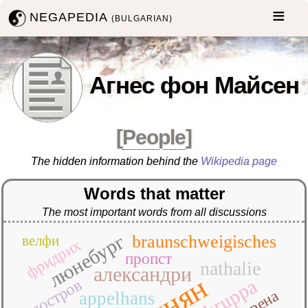
NEGAPEDIA
(BULGARIAN)
Агнес фон Майсен
[
People
]
The hidden information behind the
Wikipedia page
Words that matter
The most important words from all discussions
люнебург
braunschweigisches
велфи
фридрих
пропст
nathalie
александри
kruppa
гюстров
ирена
appelhans