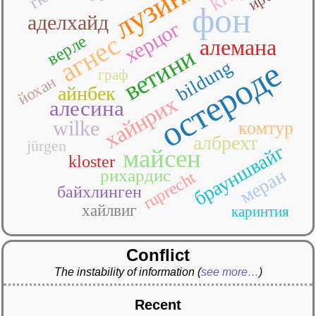
лузинян
фон
аделхайд
херцог
агнес
верле
алемана
ветини
остероде
bildung
граф
йохан
айнбек
хайнрих
алесина
wilke
комтур
албрехт
jürgen
брауншвайг
майсен
kloster
меран
рихардис
ruprecht
байхлинген
хайлвиг
каринтия
Conflict
The instability of information
(
see more…
)
Recent