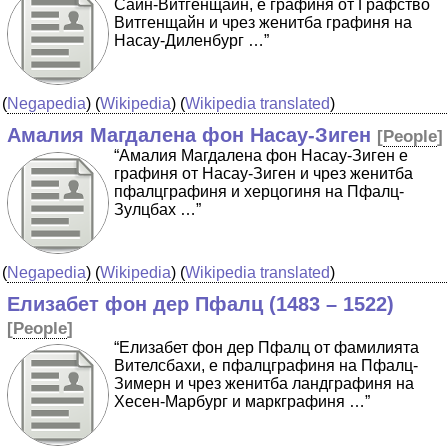
Сайн-Витгенщайн, е графиня от Графство
Витгенщайн и чрез женитба графиня на
Насау-Диленбург …”
(
Negapedia
) (
Wikipedia
) (
Wikipedia translated
)
Амалия Магдалена фон Насау-Зиген
[
People
]
“Амалия Магдалена фон Насау-Зиген е
графиня от Насау-Зиген и чрез женитба
пфалцграфиня и херцогиня на Пфалц-
Зулцбах …”
(
Negapedia
) (
Wikipedia
) (
Wikipedia translated
)
Елизабет фон дер Пфалц (1483 – 1522)
[
People
]
“Елизабет фон дер Пфалц от фамилията
Вителсбахи, е пфалцграфиня на Пфалц-
Зимерн и чрез женитба ландграфиня на
Хесен-Марбург и маркграфиня …”