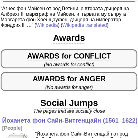
“Агнес фон Майсен от род Ветини, е втората дъщеря на
Албрехт II, маркграф на Майсен, и първата му съпруга
Маргарета фон Хоенщауфен, дъщеря на император
Фридрих II. …”
(
Wikipedia
) (
Wikipedia translated
)
Awards
AWARDS
for
CONFLICT
(No awards for conflict)
AWARDS
for
ANGER
(No awards for anger)
Social Jumps
The pages that are socially close
Йоханета фон Сайн-Витгенщайн (1561–1622)
[
People
]
“Йоханета фон Сайн-Витгенщайн от род