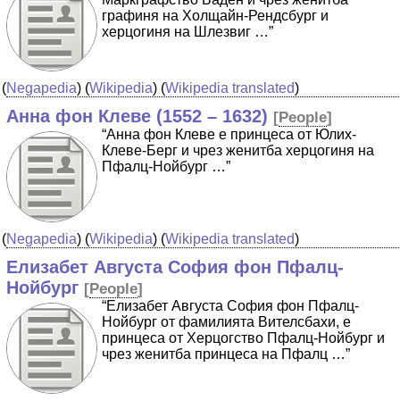
графиня на Холщайн-Рендсбург и
херцогиня на Шлезвиг …”
(
Negapedia
) (
Wikipedia
) (
Wikipedia translated
)
Анна фон Клеве (1552 – 1632)
[
People
]
“Анна фон Клеве е принцеса от Юлих-
Клеве-Берг и чрез женитба херцогиня на
Пфалц-Нойбург …”
(
Negapedia
) (
Wikipedia
) (
Wikipedia translated
)
Елизабет Августа София фон Пфалц-
Нойбург
[
People
]
“Елизабет Августа София фон Пфалц-
Нойбург от фамилията Вителсбахи, е
принцеса от Херцогство Пфалц-Нойбург и
чрез женитба принцеса на Пфалц …”